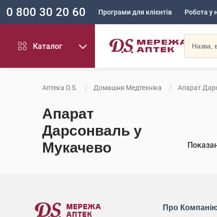
0 800 30 20 60
Програми для клієнтів
Робота у 
Каталог
Аптека D.S.
Домашня Медтехніка
Апарат Дар
Апарат
Дарсонваль у
Мукачево
Показа
Про Компані