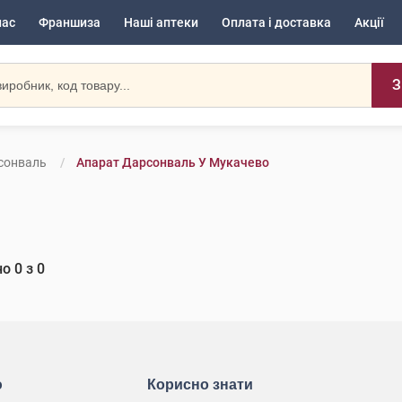
нас
Франшиза
Наші аптеки
Оплата і доставка
Акції
З
сонваль
Апарат Дарсонваль У Мукачево
но
0
з
0
ю
Корисно знати