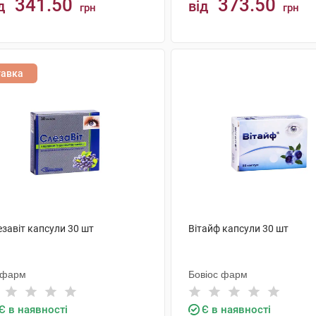
341.50
373.50
д
від
грн
грн
КУПИТИ
КУПИТИ
тавка
завіт капсули 30 шт
Вітайф капсули 30 шт
іфарм
Бовіос фарм
Є в наявності
Є в наявності