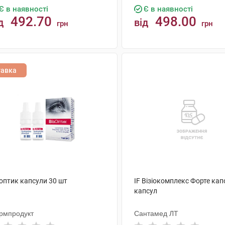
Є в наявності
Є в наявності
492.70
498.00
д
від
грн
грн
КУПИТИ
КУПИТИ
тавка
топтик капсули 30 шт
IF Візіокомплекс Форте кап
капсул
рмпродукт
Сантамед ЛТ