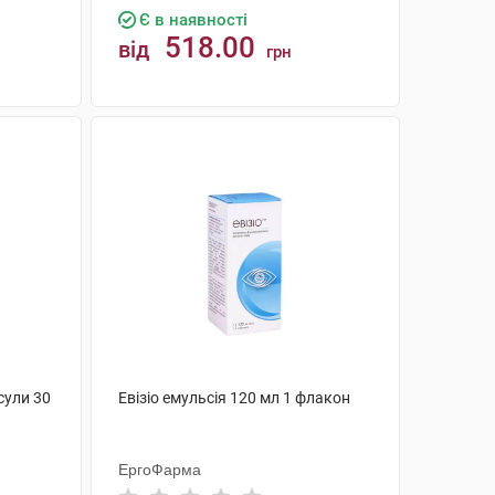
Є в наявності
518.00
від
грн
КУПИТИ
сули 30
Евізіо емульсія 120 мл 1 флакон
ЕргоФарма