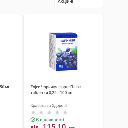
50 мг
Enjee Чорниця-форте Плюс
таблетки 0,25 г 100 шт
Красота та Здоров'я
Є в наявності
115.10
від