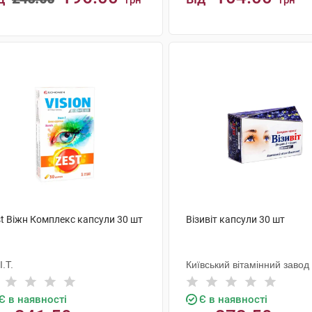
грн
грн
КУПИТИ
КУПИТИ
st Віжн Комплекс капсули 30 шт
Візивіт капсули 30 шт
I.T.
Київський вітамінний завод
Є в наявності
Є в наявності