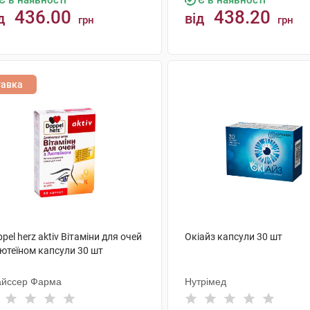
Є в наявності
Є в наявності
436.00
438.20
д
від
грн
грн
КУПИТИ
КУПИТИ
тавка
pel herz aktiv Вітаміни для очей
Окіайз капсули 30 шт
Лютеїном капсули 30 шт
айссер Фарма
Нутрімед