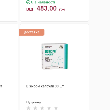
Є в наявності
483.00
від
грн
КУПИТИ
доставка
шт
Візінорм капсули 30 шт
Нутрімед