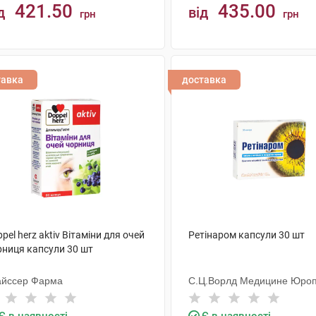
421.50
435.00
д
від
грн
грн
КУПИТИ
КУПИТИ
тавка
доставка
pel herz aktiv Вітаміни для очей
Ретінаром капсули 30 шт
рниця капсули 30 шт
айссер Фарма
С.Ц.Ворлд Медицине Юро
С.Р.Л.