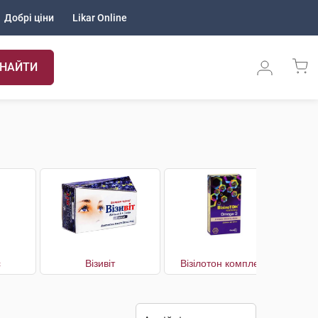
Добрі ціни
Likar Online
НАЙТИ
с
Візивіт
Візілотон комплекс