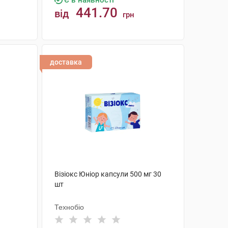
Є в наявності
441.70
від
грн
КУПИТИ
доставка
Візіокс Юніор капсули 500 мг 30
шт
Технобіо