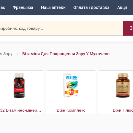
нас
Франшиза
Наші аптеки
Оплата і доставка
Акції
З
я Зору
Вітаміни Для Покращення Зору У Мукачево
№32 Вітамінно-мінеральний комплекс Підтримка здоров'я очей
Віжн Комплекс
Віжн Плю