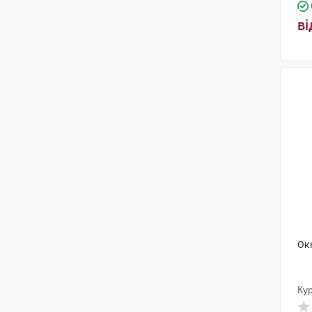
ві
Ок
Кур