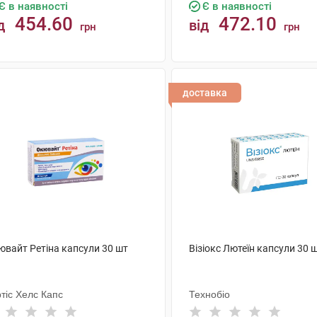
Є в наявності
Є в наявності
454.60
472.10
д
від
грн
грн
КУПИТИ
КУПИТИ
доставка
ювайт Ретіна капсули 30 шт
Візіокс Лютеїн капсули 30 
тіс Хелс Капс
Технобіо