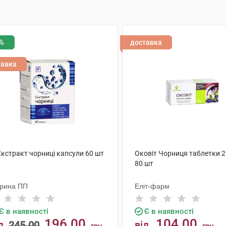
%
доставка
тавка
Екстракт чорниці капсули 60 шт
Оковіт Чорниця таблетки 2
80 шт
рина ПП
Еліт-фарм
Є в наявності
Є в наявності
196.00
104.00
д
245.00
від