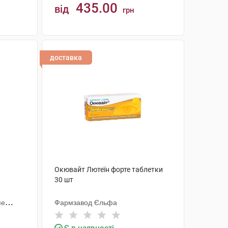
435.00
від
грн
КУПИТИ
доставка
Окювайт Лютеїн форте таблетки
30 шт
пе
Фармзавод Єльфа