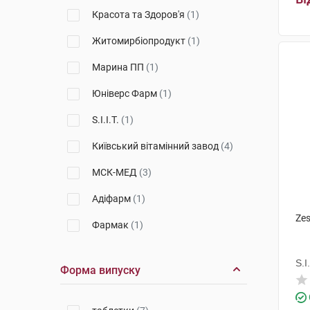
Красота та Здоров'я
(1)
Житомирбіопродукт
(1)
Марина ПП
(1)
Юніверс Фарм
(1)
S.I.I.T.
(1)
Київський вітамінний завод
(4)
МСК-МЕД
(3)
Адіфарм
(1)
Ze
Фармак
(1)
Бовіос фарм
(1)
S.I.
Форма випуску
Квайссер Фарма
(2)
С.Ц.Ворлд Медицине Юропе