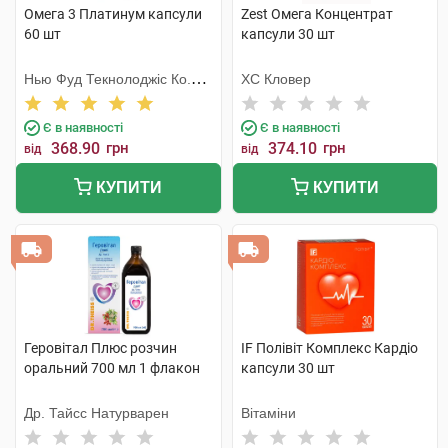
Омега 3 Платинум капсули
Zest Омега Концентрат
60 шт
капсули 30 шт
Нью Фуд Текнолоджіс Ко.
ХС Кловер
Лтд
Є в наявності
Є в наявності
368.90
грн
374.10
грн
від
від
КУПИТИ
КУПИТИ
Геровітал Плюс розчин
IF Полівіт Комплекс Кардіо
оральний 700 мл 1 флакон
капсули 30 шт
Др. Тайсс Натурварен
Вітаміни