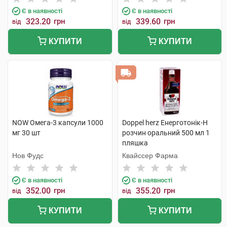
Є в наявності
Є в наявності
323.20
грн
339.60
грн
від
від
КУПИТИ
КУПИТИ
NOW Омега-3 капсули 1000
Doppel herz Енерготонік-H
мг 30 шт
розчин оральний 500 мл 1
пляшка
Нов Фудс
Квайссер Фарма
Є в наявності
Є в наявності
352.00
грн
355.20
грн
від
від
КУПИТИ
КУПИТИ