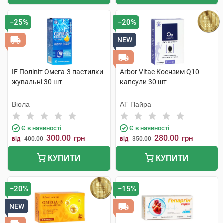
−25%
−20%
NEW
IF Полівіт Омега-3 пастилки
Arbor Vitae Коензим Q10
жувальні 30 шт
капсули 30 шт
Віола
АТ Пайра
Є в наявності
Є в наявності
300.00
280.00
грн
грн
від
400.00
від
350.00
КУПИТИ
КУПИТИ
−20%
−15%
NEW