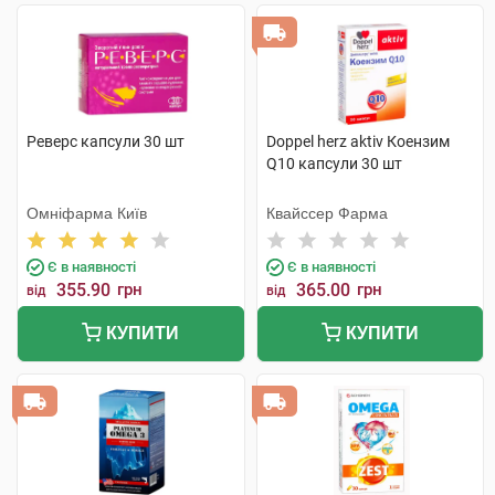
Реверс капсули 30 шт
Doppel herz aktiv Коензим
Q10 капсули 30 шт
Омніфарма Київ
Квайссер Фарма
Є в наявності
Є в наявності
355.90
грн
365.00
грн
від
від
КУПИТИ
КУПИТИ