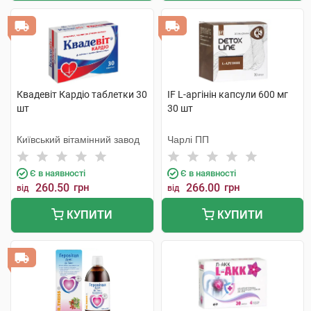
Квадевіт Кардіо таблетки 30
IF L-аргінін капсули 600 мг
шт
30 шт
Київський вітамінний завод
Чарлі ПП
Є в наявності
Є в наявності
260.50
грн
266.00
грн
від
від
КУПИТИ
КУПИТИ