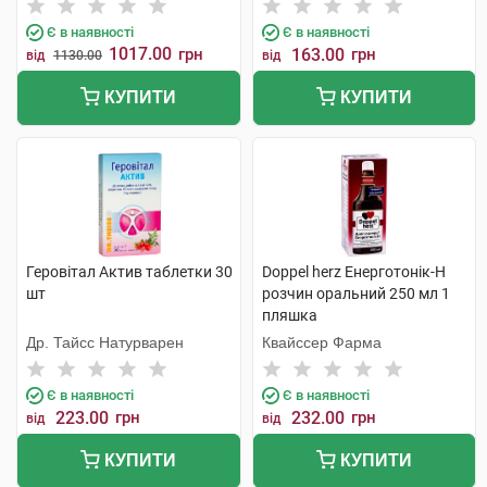
Є в наявності
Є в наявності
1017.00
грн
163.00
грн
від
1130.00
від
КУПИТИ
КУПИТИ
Геровітал Актив таблетки 30
Doppel herz Енерготонік-H
шт
розчин оральний 250 мл 1
пляшка
Др. Тайсс Натурварен
Квайссер Фарма
Є в наявності
Є в наявності
223.00
грн
232.00
грн
від
від
КУПИТИ
КУПИТИ