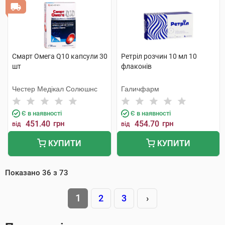
Смарт Омега Q10 капсули 30
Ретріл розчин 10 мл 10
шт
флаконів
Честер Медікал Солюшнс
Галичфарм
Є в наявності
Є в наявності
451.40
грн
454.70
грн
від
від
КУПИТИ
КУПИТИ
Показано
36
з
73
1
2
3
›