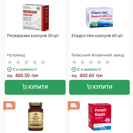
Ресверазин капсули 30 шт
Епадол Нео капсули 60 шт
Нутрімед
Київський вітамінний завод
Є в наявності
Є в наявності
400.50
грн
400.60
грн
від
від
КУПИТИ
КУПИТИ