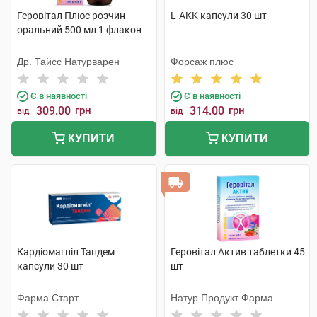
Геровітал Плюс розчин
L-AKK капсули 30 шт
оральний 500 мл 1 флакон
Др. Тайсс Натурварен
Форсаж плюс
Є в наявності
Є в наявності
309.00
грн
314.00
грн
від
від
КУПИТИ
КУПИТИ
Кардіомагніл Тандем
Геровітал Актив таблетки 45
капсули 30 шт
шт
Фарма Старт
Натур Продукт Фарма