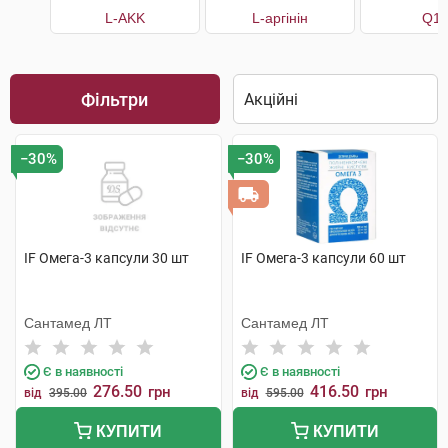
L-AKK
L-аргінін
Q1
Фільтри
−30%
−30%
IF Омега-3 капсули 30 шт
IF Омега-3 капсули 60 шт
Сантамед ЛТ
Сантамед ЛТ
Є в наявності
Є в наявності
276.50
416.50
грн
грн
від
395.00
від
595.00
КУПИТИ
КУПИТИ