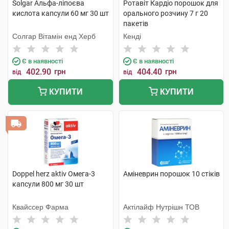
Solgar Альфа-ліпоєва
Ротавіт Кардіо порошок для
кислота капсули 60 мг 30 шт
орального розчину 7 г 20
пакетів
Солгар Вітамін енд Херб
Кенді
Є в наявності
Є в наявності
402.90
грн
404.40
грн
від
від
КУПИТИ
КУПИТИ
Doppel herz aktiv Омега-3
Аміневрин порошок 10 стіків
капсули 800 мг 30 шт
Квайссер Фарма
Актілайф Нутрішн ТОВ