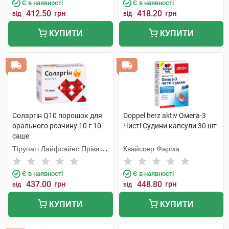
Є в наявності
Є в наявності
412.50
грн
418.20
грн
від
від
КУПИТИ
КУПИТИ
Соларгін Q10 порошок для
Doppel herz aktiv Омега-3
орального розчину 10 г 10
Чисті Судини капсули 30 шт
саше
Тірупаті Лайфсайнс Пріват
Квайссер Фарма
Лімітед
Є в наявності
Є в наявності
437.00
грн
448.80
грн
від
від
КУПИТИ
КУПИТИ