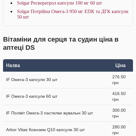
Solgar Ресвератрол капсули 100 мг 60 шт
Solgar Потрійна Омега-3 950 мг ЕПК та ДГК капсули
50 шт
Вітаміни для серця та судин ціна в
аптеці DS
Назва
Ціна
276.50
IF Омега-3 капсули 30 шт
грн
416.50
IF Омега-3 капсули 60 шт
грн
300.00
IF Полівіт Омега-3 пастилки жувальні 30 шт
грн
280.00
Arbor Vitae Коензим Q10 капсули 30 шт
грн