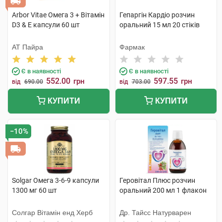
Arbor Vitae Омега 3 + Вітамін
Гепаргін Кардіо розчин
D3 & Е капсули 60 шт
оральний 15 мл 20 стіків
АТ Пайра
Фармак
Є в наявності
Є в наявності
552.00
597.55
грн
грн
від
690.00
від
703.00
КУПИТИ
КУПИТИ
−10%
Solgar Омега 3-6-9 капсули
Геровітал Плюс розчин
1300 мг 60 шт
оральний 200 мл 1 флакон
Солгар Вітамін енд Херб
Др. Тайсс Натурварен