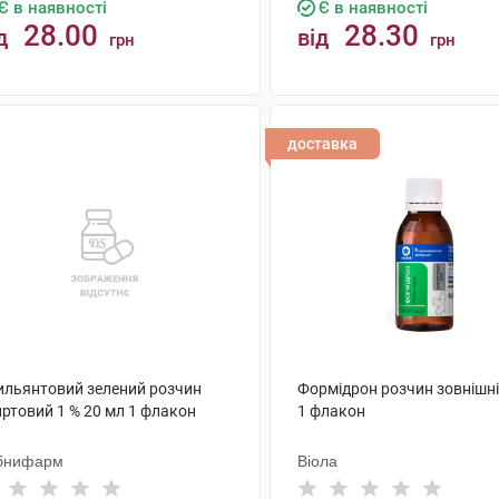
Є в наявності
Є в наявності
28.00
28.30
д
від
грн
грн
КУПИТИ
КУПИТИ
доставка
ильянтовий зелений розчин
Формідрон розчин зовнішні
иртовий 1 % 20 мл 1 флакон
1 флакон
бнифарм
Віола