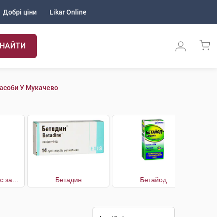
Добрі ціни
Likar Online
НАЙТИ
Засоби У Мукачево
АХД 2000 Експрес засіб для дезінфекції
Бетадин
Бетайод