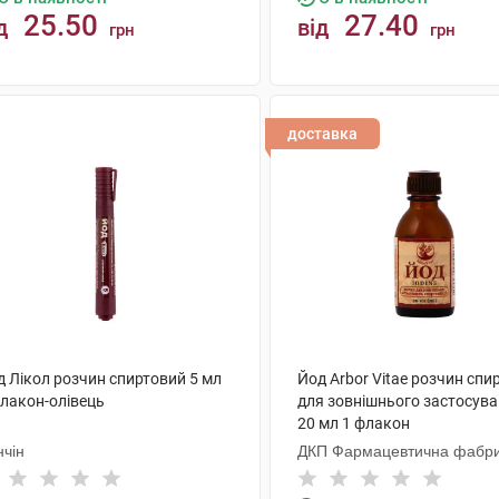
25.50
27.40
д
від
грн
грн
КУПИТИ
КУПИТИ
доставка
д Лікол розчин спиртовий 5 мл
Йод Arbor Vitae розчин спи
флакон-олівець
для зовнішнього застосува
20 мл 1 флакон
нчін
ДКП Фармацевтична фабр