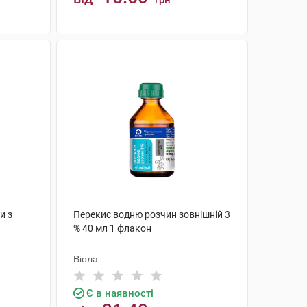
грн
КУПИТИ
и з
Перекис водню розчин зовнішній 3
% 40 мл 1 флакон
Віола
Є в наявності