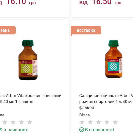
16.10
16.50
д
від
грн
грн
КУПИТИ
КУПИТИ
тавка
доставка
ак Arbor Vitae розчин зовнішній
Саліцилова кислота Arbor V
% 40 мл 1 флакон
розчин спиртовий 1 % 40 мл
флакон
ола
Віола
Є в наявності
Є в наявності