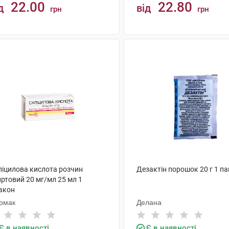
22.00
22.80
д
від
грн
грн
КУПИТИ
КУПИТИ
ліцилова кислота розчин
Дезактін порошок 20 г 1 па
ртовий 20 мг/мл 25 мл 1
акон
рмак
Делана
Є в наявності
Є в наявності