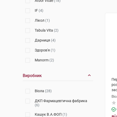
Arbor Vitae
(18)
IF
(4)
Лікол
(1)
Tabula Vita
(2)
Дарниця
(4)
Здоров'я
(1)
Manorm
(2)
Виробник
Пер
ро
за
Віола
(28)
Ві
ДКП Фармацевтична фабрика
(6)
Кашук В.А.ФОП
(1)
ві