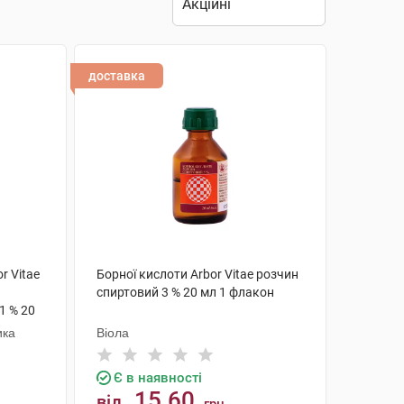
доставка
r Vitae
Борної кислоти Arbor Vitae розчин
спиртовий 3 % 20 мл 1 флакон
1 % 20
ика
Віола
Є в наявності
15.60
від