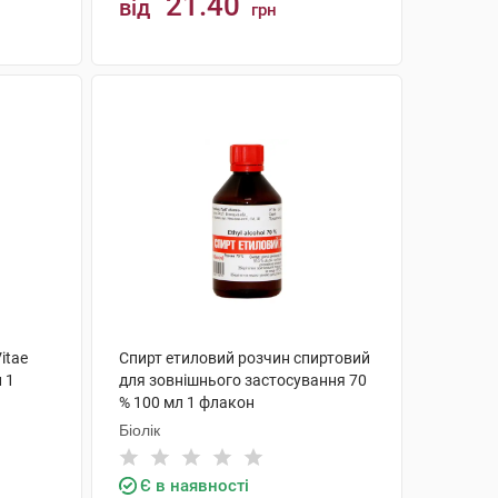
21.40
від
грн
КУПИТИ
itae
Спирт етиловий розчин спиртовий
 1
для зовнішнього застосування 70
% 100 мл 1 флакон
Біолік
Є в наявності