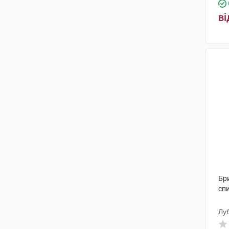
ві
Бр
сп
Лу