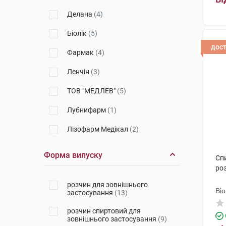
Делана
(4)
Біолік
(5)
дос
Фармак
(4)
Ленчін
(3)
ТОВ "МЕДЛЕВ"
(5)
Лубнифарм
(1)
Лізофарм Медікал
(2)
Бланідас
(13)
Форма випуску
Сп
Леда
(2)
ро
розчин для зовнішнього
Тернофарм
(1)
Ві
застосування
(13)
Медлев
(1)
розчин спиртовий для
зовнішнього застосування
(9)
Дарниця ФФ
(4)