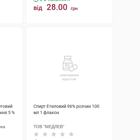
28.00
від
грн
КУПИТИ
ртовий
Спирт Етиловий 96% розчин 100
ння 5 %
мл 1 флакон
ика
ТОВ "МЕДЛЕВ"