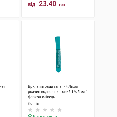
23.40
від
грн
КУПИТИ
кет
Брильянтовий зелений Лікол
розчин водно-спиртовий 1 % 5 мл 1
флакон-олівець
Ленчін
Є в наявності