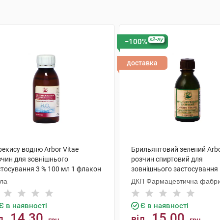
x2-гу
−100%
доставка
екису водню Arbor Vitae
Брильянтовий зелений Arbo
зчин для зовнішнього
розчин спиртовий для
стосування 3 % 100 мл 1 флакон
зовнішнього застосування 
мл 1 флакон
ола
ДКП Фармацевтична фабр
Є в наявності
Є в наявності
14.30
15.00
д
від