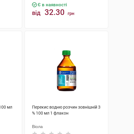
Є в наявності
32.30
від
грн
КУПИТИ
100 мл
Перекис водню розчин зовнішній 3
% 100 мл 1 флакон
Віола