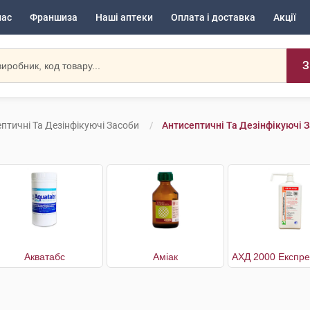
нас
Франшиза
Наші аптеки
Оплата і доставка
Акції
З
птичні Та Дезінфікуючі Засоби
Антисептичні Та Дезінфікуючі 
Акватабс
Аміак