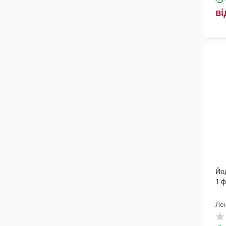
ві
Йо
1 
Ле