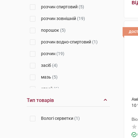
ві
розчин спиртовий
(5)
Галичфарм
(1)
розчин зовнішній
(19)
Ключі Здоров'я
(1)
порошок
(5)
дос
Исток-Плюс
(1)
розчин водно-спиртовий
(1)
Юрія-Фарм
(6)
розчин
(19)
Вілан
(3)
засіб
(4)
Бад-Алтай
(1)
мазь
(5)
Здоров'я ФК
(1)
спрей
(6)
Егіс
(4)
Амі
Тип товарів
розчин концентрований
(1)
Боде Хемі
(2)
10 
настойка
(1)
ОлайнФарм
(1)
Вологі серветки
(1)
Ві
розчин нашкірний
(5)
Фітофарм
(1)
таблетки
(4)