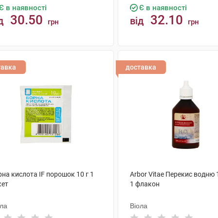
Є в наявності
Є в наявності
30.50
32.10
д
від
грн
грн
КУПИТИ
КУПИТИ
тавка
доставка
на кислота IF порошок 10 г 1
Arbor Vitae Перекис водню 
кет
1 флакон
ола
Віола