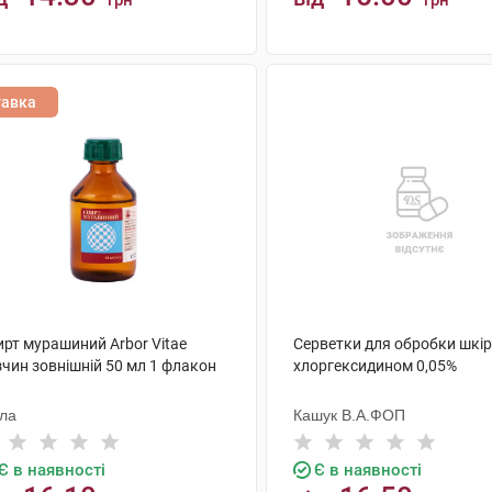
грн
грн
КУПИТИ
КУПИТИ
тавка
ирт мурашиний Arbor Vitae
Серветки для обробки шкір
зчин зовнішній 50 мл 1 флакон
хлоргексидином 0,05%
ола
Кашук В.А.ФОП
Є в наявності
Є в наявності