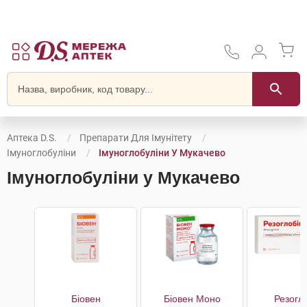
Аптека D.S.
Препарати Для Імунітету
Імуноглобуліни
Імуноглобуліни У Мукачево
Імуноглобуліни у Мукачево
Біовен
Біовен Моно
Резогл