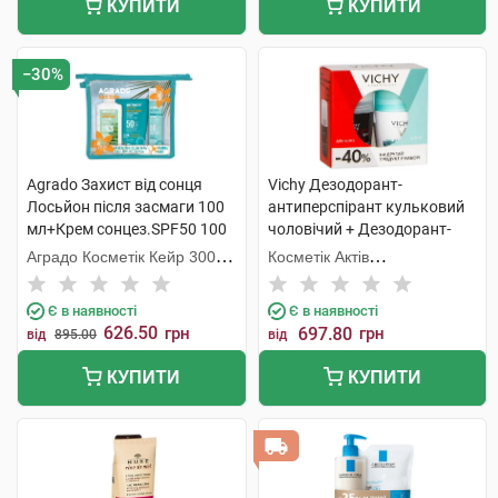
КУПИТИ
КУПИТИ
−30%
Agrado Захист від сонця
Vichy Дезодорант-
Лосьйон після засмаги 100
антиперспірант кульковий
мл+Крем сонцез.SPF50 100
чоловічий + Дезодорант-
мл+Міст SPF50 75
антипреспірант кульковий
Аградо Косметік Кейр 3000
Косметік Актів
мл+косметичка 1 набір
жіночий 48 годин 1 набір
С.Л.У.
Інтернаціональ
Є в наявності
Є в наявності
626.50
грн
697.80
грн
від
895.00
від
КУПИТИ
КУПИТИ