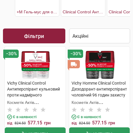
+М Гель-мус для очищення проблемної шкіри 400 мл + рефіл 400 мл
Clinical Control Антиперспірант кульковий проти надмірного потовиділення 96 годин захисту 2х50 мл
Фільтри
−30%
−30%
Vichy Clinical Control
Vichy Homme Clinical Control
Антиперспірант кульковий
Дезодорант-антиперспірант
проти надмірного
чоловічий 96 годин захисту
потовиділення 96 годин
2х50 мл 1 набір
Косметік Актів
Косметік Актів
захисту 2х50 мл 1 набір
Інтернаціональ
Інтернаціональ
Є в наявності
Є в наявності
577.15
577.15
грн
грн
від
824.50
від
824.50