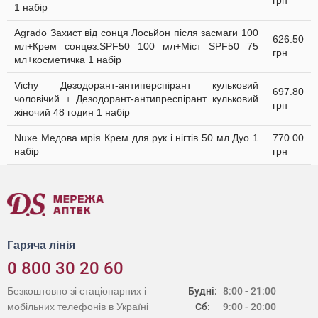
грн
1 набір
Agrado Захист від сонця Лосьйон після засмаги 100
626.50
мл+Крем сонцез.SPF50 100 мл+Міст SPF50 75
грн
мл+косметичка 1 набір
Vichy Дезодорант-антиперспірант кульковий
697.80
чоловічий + Дезодорант-антипреспірант кульковий
грн
жіночий 48 годин 1 набір
Nuxe Медова мрія Крем для рук і нігтів 50 мл Дуо 1
770.00
набір
грн
Гаряча лінія
0 800 30 20 60
Безкоштовно зі стаціонарних і
Будні:
8:00 - 21:00
мобільних телефонів в Україні
Сб:
9:00 - 20:00