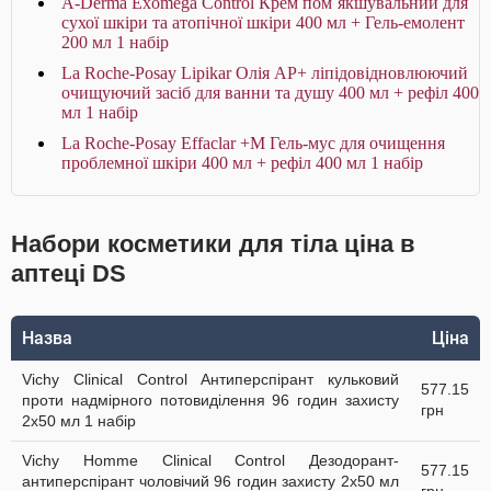
A-Derma Exomega Control Крем пом`якшувальний для
сухої шкіри та атопічної шкіри 400 мл + Гель-емолент
200 мл 1 набір
La Roche-Posay Lipikar Олія AP+ ліпідовідновлюючий
очищуючий засіб для ванни та душу 400 мл + рефіл 400
мл 1 набір
La Roche-Posay Effaclar +М Гель-мус для очищення
проблемної шкіри 400 мл + рефіл 400 мл 1 набір
Набори косметики для тіла ціна в
аптеці DS
Назва
Ціна
Vichy Clinical Control Антиперспірант кульковий
577.15
проти надмірного потовиділення 96 годин захисту
грн
2х50 мл 1 набір
Vichy Homme Clinical Control Дезодорант-
577.15
антиперспірант чоловічий 96 годин захисту 2х50 мл