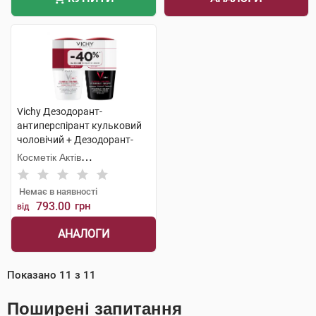
Vichy Дезодорант-
антиперспірант кульковий
чоловічий + Дезодорант-
антипреспірант кульковий
Косметік Актів
жіночий 96 годин 1 набір
Інтернаціональ
Немає в наявності
793.00
грн
від
АНАЛОГИ
Показано
11
з
11
Поширені запитання