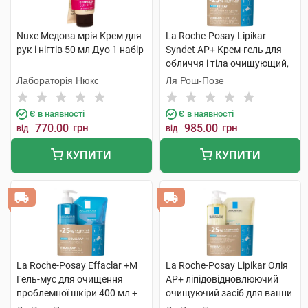
Nuxe Медова мрія Крем для
La Roche-Posay Lipikar
рук і нігтів 50 мл Дуо 1 набір
Syndet AP+ Крем-гель для
обличчя і тіла очищующий,
для дуже сухої шкіри 400 мл
Лабораторія Нюкс
Ля Рош-Позе
+ рефіл 400 мл 1 набір
Є в наявності
Є в наявності
770.00
грн
985.00
грн
від
від
КУПИТИ
КУПИТИ
La Roche-Posay Effaclar +М
La Roche-Posay Lipikar Олія
Гель-мус для очищення
AP+ ліпідовідновлюючий
проблемної шкіри 400 мл +
очищуючий засіб для ванни
рефіл 400 мл 1 набір
та душу 400 мл + рефіл 400