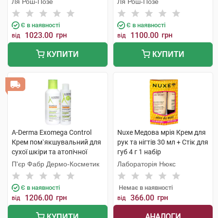
Ля Рош-Позе
Ля Рош-Позе
мл 1 набір
Є в наявності
Є в наявності
1023.00
грн
1100.00
грн
від
від
КУПИТИ
КУПИТИ
A-Derma Exomega Control
Nuxe Медова мрія Крем для
Крем пом`якшувальний для
рук та нігтів 30 мл + Стік для
сухої шкіри та атопічної
губ 4 г 1 набір
шкіри 400 мл + Гель-емолент
П'єр Фабр Дермо-Косметик
Лабораторія Нюкс
200 мл 1 набір
Є в наявності
Немає в наявності
1206.00
грн
366.00
грн
від
від
АНАЛОГИ
КУПИТИ