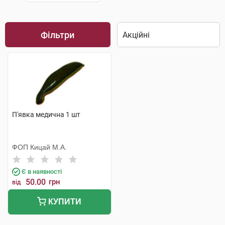
Фільтри
П'явка медична 1 шт
ФОП Кицай М.А.
Є в наявності
50.00
грн
від
КУПИТИ