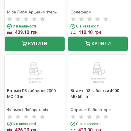
Мібе ГмбХ Арцнайміттель
Солефарм
Є в наявності
Є в наявності
409.10
грн
410.40
грн
від
від
КУПИТИ
КУПИТИ
Вітамін D3 таблетки 2000
Вітамін D3 таблетки 4000
МО 60 шт
МО 60 шт
Фармасі Лабораторіз
Фармасі Лабораторіз
Є в наявності
Є в наявності
426.20
грн
433.00
грн
від
від