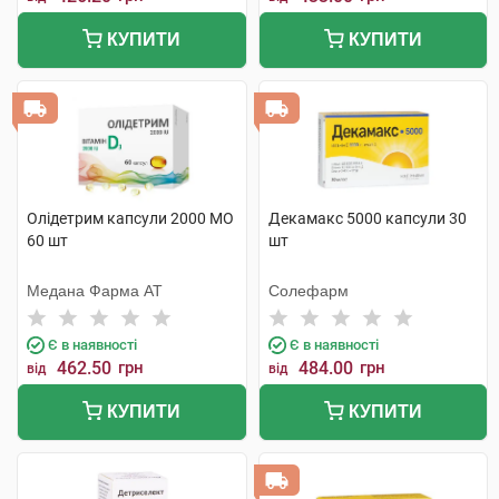
КУПИТИ
КУПИТИ
Олідетрим капсули 2000 МО
Декамакс 5000 капсули 30
60 шт
шт
Медана Фарма АТ
Солефарм
Є в наявності
Є в наявності
462.50
грн
484.00
грн
від
від
КУПИТИ
КУПИТИ