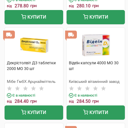
278.80
грн
280.10
грн
від
від
КУПИТИ
КУПИТИ
Декрістолвіт Д3 таблетки
Відеїн капсули 4000 МО 30
2000 МО 30 шт
шт
Мібе ГмбХ Арцнайміттель
Київський вітамінний завод
Є в наявності
Є в наявності
284.40
грн
284.50
грн
від
від
КУПИТИ
КУПИТИ