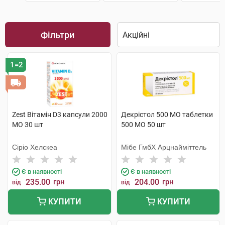
Фільтри
1=2
Zest Вітамін D3 капсули 2000
Декрістол 500 МО таблетки
МО 30 шт
500 МО 50 шт
Сіріо Хелскеа
Мібе ГмбХ Арцнайміттель
Є в наявності
Є в наявності
235.00
грн
204.00
грн
від
від
КУПИТИ
КУПИТИ