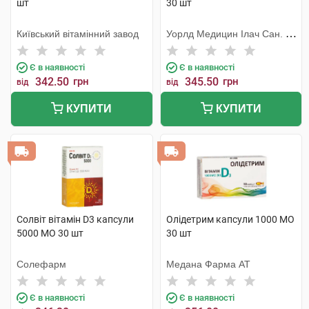
шт
30 шт
Київський вітамінний завод
Уорлд Медицин Ілач Сан. Ве
Тідж
Є в наявності
Є в наявності
342.50
грн
345.50
грн
від
від
КУПИТИ
КУПИТИ
Солвіт вітамін D3 капсули
Олідетрим капсули 1000 МО
5000 МО 30 шт
30 шт
Солефарм
Медана Фарма АТ
Є в наявності
Є в наявності