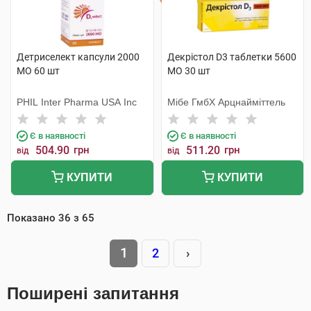
Детриселект капсули 2000
Декрістол D3 таблетки 5600
МО 60 шт
МО 30 шт
PHIL Inter Pharma USA Inc
Мібе ГмбХ Арцнайміттель
Є в наявності
Є в наявності
504.90
грн
511.20
грн
від
від
КУПИТИ
КУПИТИ
Показано
36
з
65
1
2
›
Поширені запитання