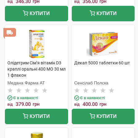
346.30
грн
356.00
грн
від
від
КУПИТИ
КУПИТИ
Олідетрим Сім’я вітамін D3
Декап 5000 таблетки 60 шт
краплі оральні 400 МО 30 мл
1 флакон
Медана Фарма АТ
Сенсілаб Полска
Є в наявності
Є в наявності
379.00
грн
400.00
грн
від
від
КУПИТИ
КУПИТИ