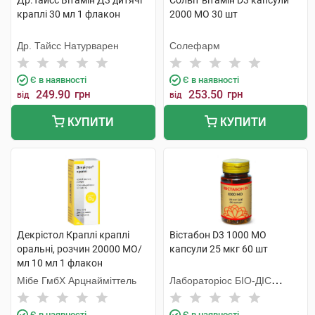
Др.Тайсс Вітамін Д3 дитячі
Солвіт вітамін D3 капсули
краплі 30 мл 1 флакон
2000 МО 30 шт
Др. Тайсс Натурварен
Солефарм
Є в наявності
Є в наявності
249.90
грн
253.50
грн
від
від
КУПИТИ
КУПИТИ
Декрістол Краплі краплі
Вістабон D3 1000 МО
оральні, розчин 20000 МО/
капсули 25 мкг 60 шт
мл 10 мл 1 флакон
Мібе ГмбХ Арцнайміттель
Лабораторiос БIО-ДIС
Еспанія
Є в наявності
Є в наявності