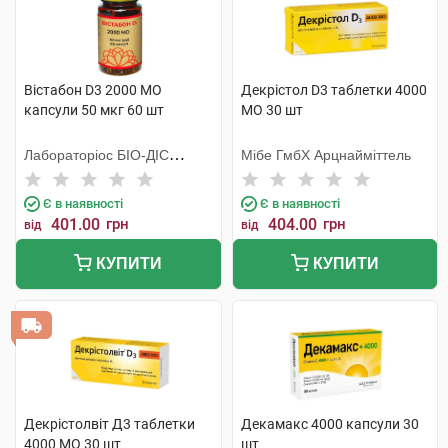
Вістабон D3 2000 МО
Декрістол D3 таблетки 4000
капсули 50 мкг 60 шт
МО 30 шт
Лабораторiос БIО-ДIС
Мібе ГмбХ Арцнайміттель
Еспанія
Є в наявності
Є в наявності
401.00
грн
404.00
грн
від
від
КУПИТИ
КУПИТИ
Декрістолвіт Д3 таблетки
Декамакс 4000 капсули 30
4000 МО 30 шт
шт