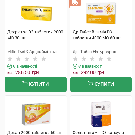
Декрістол D3 таблетки 2000
Др.Тайсс Вітамін D3
МО 30 шт
таблетки 4000 МО 60 шт
Мібе ГмбХ Арцнайміттель
Др. Тайсс Натурварен
Є в наявності
Є в наявності
286.50
грн
292.00
грн
від
від
КУПИТИ
КУПИТИ
Декап 2000 таблетки 60 шт
Солвіт вітамін D3 капсули