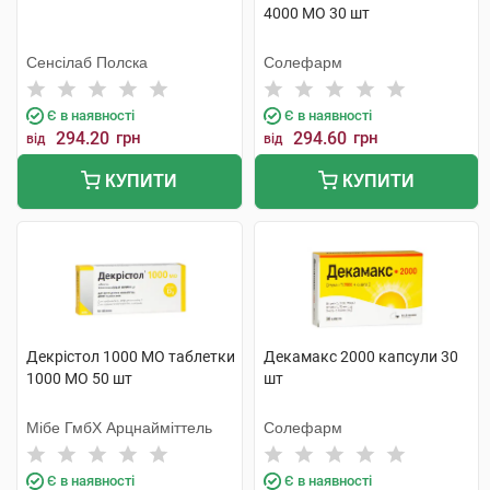
4000 МО 30 шт
Сенсілаб Полска
Солефарм
Є в наявності
Є в наявності
294.20
грн
294.60
грн
від
від
КУПИТИ
КУПИТИ
Декрістол 1000 МО таблетки
Декамакс 2000 капсули 30
1000 МО 50 шт
шт
Мібе ГмбХ Арцнайміттель
Солефарм
Є в наявності
Є в наявності