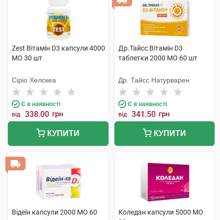
Zest Вітамін D3 капсули 4000
Др.Тайсс Вітамін D3
МО 30 шт
таблетки 2000 МО 60 шт
Сіріо Хелскеа
Др. Тайсс Натурварен
Є в наявності
Є в наявності
338.00
грн
341.50
грн
від
від
КУПИТИ
КУПИТИ
Відеїн капсули 2000 МО 60
Коледан капсули 5000 МО