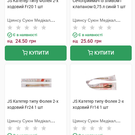
JS Катетер типу Фолея 2-х
Сечоприймач із зливом і
ходовий Fr20 1 шт
клапаном 0,75 л синій 1 шт
Цзянсу Суюн Медікал
Цзянсу Суюн Медікал
Метіріалс
Метіріалс
Є в наявності
Є в наявності
24.50
грн
25.60
грн
від
від
КУПИТИ
КУПИТИ
JS Катетер типу Фолея 2-х
JS Катетер типу Фолея 2-х
ходовий Fr24 1 шт
ходовий Fr14 1 шт
Цзянсу Суюн Медікал
Цзянсу Суюн Медікал
Метіріалс
Метіріалс