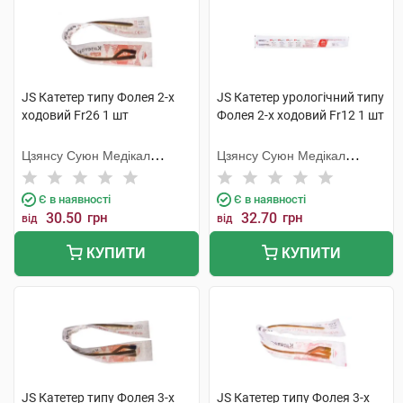
JS Катетер типу Фолея 2-х
JS Катетер урологічний типу
ходовий Fr26 1 шт
Фолея 2-х ходовий Fr12 1 шт
Цзянсу Суюн Медікал
Цзянсу Суюн Медікал
Метіріалс
Метіріалс
Є в наявності
Є в наявності
30.50
грн
32.70
грн
від
від
КУПИТИ
КУПИТИ
JS Катетер типу Фолея 3-х
JS Катетер типу Фолея 3-х