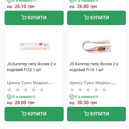
Є в наявності
Є в наявності
26.10
грн
26.80
грн
від
від
КУПИТИ
КУПИТИ
JS Катетер типу Фолея 2-х
JS Катетер типу Фолея 2-х
ходовий Fr22 1 шт
ходовий Fr16 1 шт
Цзянсу Суюн Медікал
Цзянсу Суюн Медікал
Метіріалс
Метіріалс
Є в наявності
Є в наявності
28.00
грн
30.50
грн
від
від
КУПИТИ
КУПИТИ