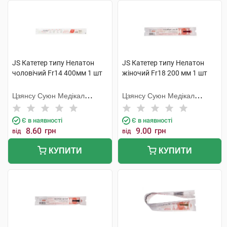
JS Катетер типу Нелатон
JS Катетер типу Нелатон
чоловічий Fr14 400мм 1 шт
жіночий Fr18 200 мм 1 шт
Цзянсу Суюн Медікал
Цзянсу Суюн Медікал
Метіріалс
Метіріалс
Є в наявності
Є в наявності
8.60
грн
9.00
грн
від
від
КУПИТИ
КУПИТИ