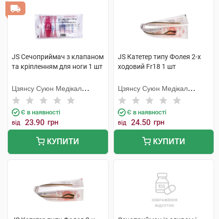
JS Сечоприймач з клапаном
JS Катетер типу Фолея 2-х
та кріпленням для ноги 1 шт
ходовий Fr18 1 шт
Цзянсу Суюн Медікал
Цзянсу Суюн Медікал
Метіріалс
Метіріалс
Є в наявності
Є в наявності
23.90
грн
24.50
грн
від
від
КУПИТИ
КУПИТИ