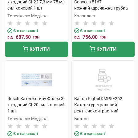
х ходовий Ch22 7,3 мм 75 мл
Conveen 5167
силіконовий 1 шт
ножний+дренажна трубка
50 см, 750 мл 10 шт
Телефлекс Медікал
Колопласт
Є в наявності
Є в наявності
687.50
грн
756.00
грн
від
від
КУПИТИ
КУПИТИ
Rusch Катетер типу Фолея 3-
Balton Pigtail KMP5F262
х ходовий Ch20 силіконовий
Катетер уретральний
1 шт
рентгеноконтрастний
подвійний 1 шт
Телефлекс Медікал
Балтон
Є в наявності
Є в наявності