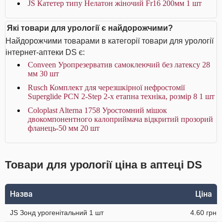
JS Катетер типу Нелатон жіночий Fr16 200мм 1 шт
Які товари для урології є найдорожчими?
Найдорожчими товарами в категорії товари для урології
інтернет-аптеки DS є:
Conveen Уропрезерватив самоклеючий без латексу 28
мм 30 шт
Rusch Комплект для черезшкірної нефростомії
Superglide PCN 2-Step 2-х етапна техніка, розмір 8 1 шт
Coloplast Alterna 1758 Уростомний мішок
двокомпонентного калоприймача відкритий прозорий
фланець-50 мм 20 шт
Товари для урології ціна в аптеці DS
Назва
Ціна
JS Зонд урогенітальний 1 шт
4.60 грн