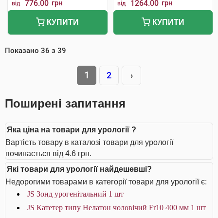
776.00
грн
1264.00
грн
від
від
КУПИТИ
КУПИТИ
Показано
36
з
39
1
2
›
Поширені запитання
Яка ціна на товари для урології ?
Вартість товару в каталозі товари для урології
починається від 4.6 грн.
Які товари для урології найдешевші?
Недорогими товарами в категорії товари для урології є:
JS Зонд урогенітальний 1 шт
JS Катетер типу Нелатон чоловічий Fr10 400 мм 1 шт