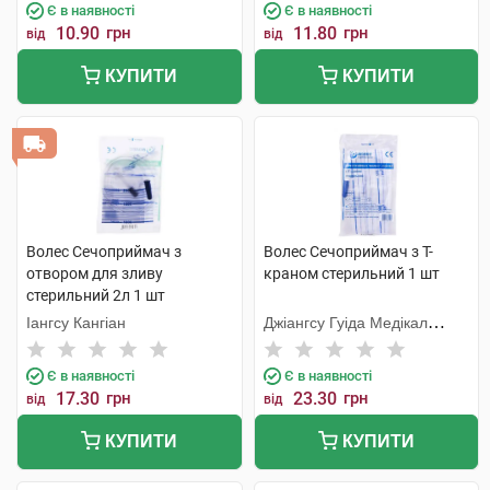
Є в наявності
Є в наявності
10.90
грн
11.80
грн
від
від
КУПИТИ
КУПИТИ
Волес Сечоприймач з
Волес Сечоприймач з Т-
отвором для зливу
краном стерильний 1 шт
стерильний 2л 1 шт
Іангсу Кангіан
Джіангсу Гуіда Медікал
Інструментс Ко.
Є в наявності
Є в наявності
17.30
грн
23.30
грн
від
від
КУПИТИ
КУПИТИ