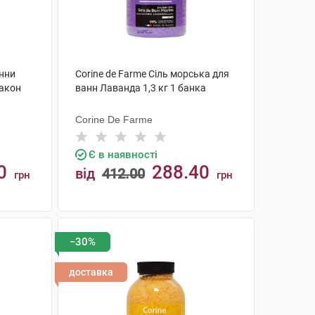
анни
Corine de Farme Сіль морська для
лакон
ванн Лаванда 1,3 кг 1 банка
Corine De Farme
Є в наявності
0
288.40
від
412.00
грн
грн
КУПИТИ
−30%
доставка