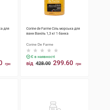
ка для
Corine de Farme Сіль морська для
ванн Ваніль 1,3 кг 1 банка
Corine De Farme
Є в наявності
0
299.60
від
428.00
грн
грн
КУПИТИ