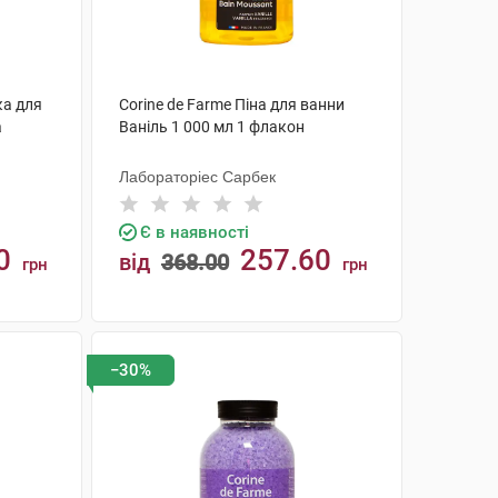
ка для
Corine de Farme Піна для ванни
а
Ваніль 1 000 мл 1 флакон
Лабораторіес Сарбек
Є в наявності
0
257.60
від
368.00
грн
грн
КУПИТИ
−30%