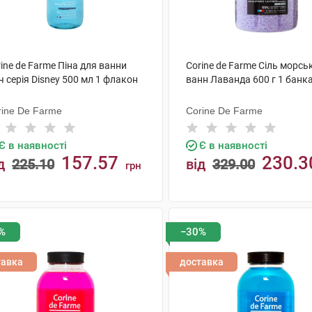
ine de Farme Піна для ванни
Corine de Farme Сіль морсь
ч серія Disney 500 мл 1 флакон
ванн Лаванда 600 г 1 банк
rine De Farme
Corine De Farme
Є в наявності
Є в наявності
157.57
230.3
д
225.10
від
329.00
грн
КУПИТИ
КУПИТИ
%
−30%
тавка
доставка