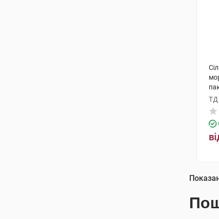
Сі
мо
па
ТД
ві
Показа
Пош