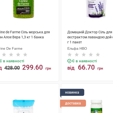
ine de Farme Сіль морська для
Домашній Доктор Сіль для 
н Алое Вера 1,3 кг 1 банка
екстрактом лавандою дой-
г 1 пакет
rine De Farme
Ельфа НВО
Є в наявності
Є в наявності
299.60
66.70
д
428.00
від
грн
грн
КУПИТИ
КУПИТИ
новинка
доставка