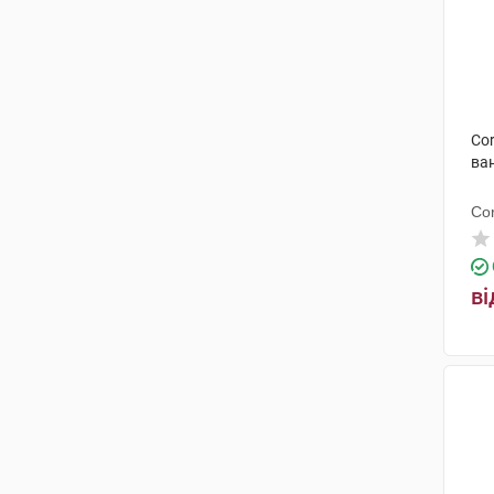
Cor
ван
Co
ві