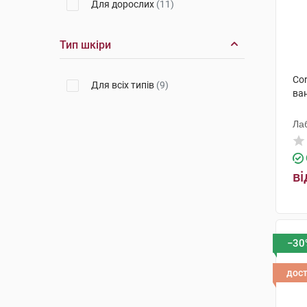
Для дорослих
(11)
Тип шкіри
Cor
Для всіх типів
(9)
ван
Ла
ві
−30
дос