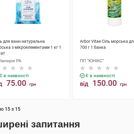
ль для ванн натуральна
Arbor Vitae Сіль морська д
рська з мікроелементами 1 кг 1
700 г 1 банка
кет
 Імперія РА
ПП "ЮНІКС"
Є в наявності
Є в наявності
75.00
150.00
д
від
грн
грн
КУПИТИ
КУПИТИ
но
15
з
15
ирені запитання