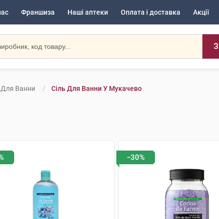
нас
Франшиза
Наші аптеки
Оплата і доставка
Акції
З
 Для Ванни
Сіль Для Ванни У Мукачево
%
−30%