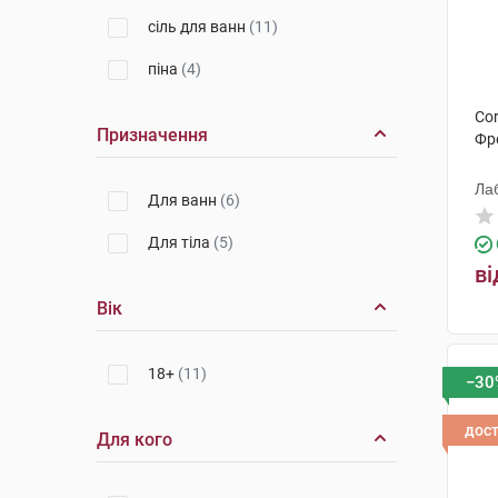
сіль для ванн
(11)
піна
(4)
Cor
Призначення
Фре
Ла
Для ванн
(6)
Для тіла
(5)
ві
Вік
18+
(11)
−30
дос
Для кого