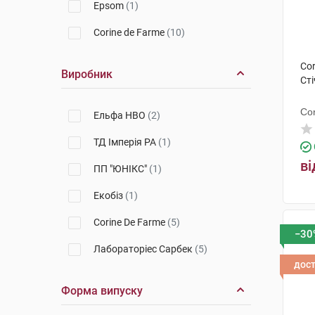
Epsom
(1)
Corine de Farme
(10)
Cor
Виробник
Сті
Co
Ельфа НВО
(2)
ТД Імперія РА
(1)
ві
ПП "ЮНІКС"
(1)
Екобіз
(1)
Corine De Farme
(5)
−30
Лабораторіес Сарбек
(5)
дос
Форма випуску