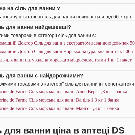
на на сіль для ванни ?
 товару в каталозі сіль для ванни починається від 66.7 грн.
іль для ванни найдешевші?
ими товарами в категорії сіль для ванни є:
машній Доктор Сіль для ванн з екстрактом лавандою дой-пак 500
машній Доктор Сіль для ванн морська натуральна дой-пак 500 г 
ль для ванн натуральна морська з мікроелементами 1 кг 1 пакет
іль для ванни є найдорожчими?
жчими товарами в категорії сіль для ванни інтернет-аптеки
rine de Farme Сіль морська для ванн Алое Вера 1,3 кг 1 банка
rine de Farme Сіль морська для ванн Ваніль 1,3 кг 1 банка
rine de Farme Сіль морська для ванн Манго 1,3 кг 1 банка
ь для ванни ціна в аптеці DS