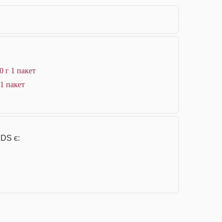
 г 1 пакет
1 пакет
 DS є: