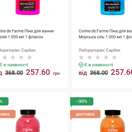
ine de Farme Піна для ванни
Corine de Farme Піна для в
зія 1 000 мл 1 флакон
Морська сіль 1 000 мл 1 ф
бораторіес Сарбек
Лабораторіес Сарбек
Є в наявності
Є в наявності
257.60
257.6
д
368.00
від
368.00
грн
КУПИТИ
КУПИТИ
%
−30%
тавка
доставка