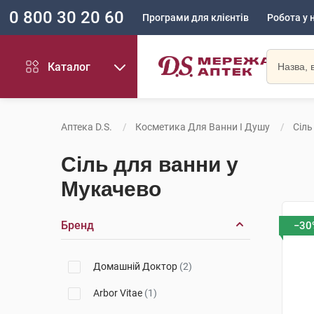
0 800 30 20 60
Програми для клієнтів
Робота у 
Каталог
Аптека D.S.
Косметика Для Ванни І Душу
Сіль
Сіль для ванни у
Мукачево
Бренд
−30
Домашній Доктор
(2)
Arbor Vitae
(1)