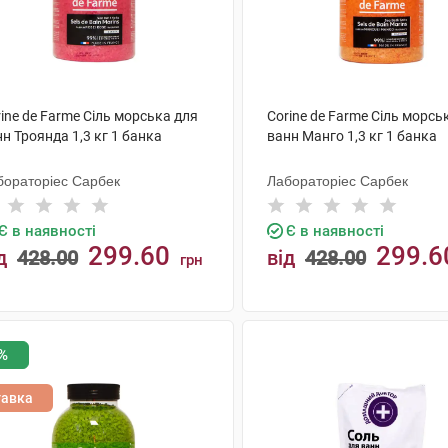
ine de Farme Сіль морська для
Corine de Farme Сіль морсь
н Троянда 1,3 кг 1 банка
ванн Манго 1,3 кг 1 банка
бораторіес Сарбек
Лабораторіес Сарбек
Є в наявності
Є в наявності
299.60
299.6
д
428.00
від
428.00
грн
КУПИТИ
КУПИТИ
%
тавка