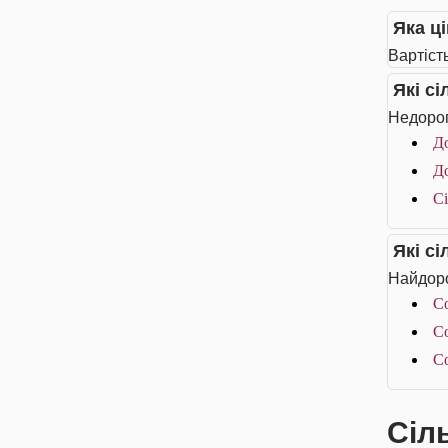
Яка ці
Вартість
Які с
Недорог
До
До
Сі
Які с
Найдоро
Co
Co
Co
Сіл