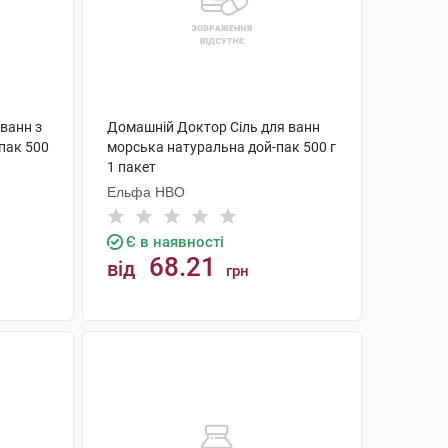
ванн з
Домашній Доктор Сіль для ванн
пак 500
морська натуральна дой-пак 500 г
1 пакет
Ельфа НВО
Є в наявності
68.21
від
грн
КУПИТИ