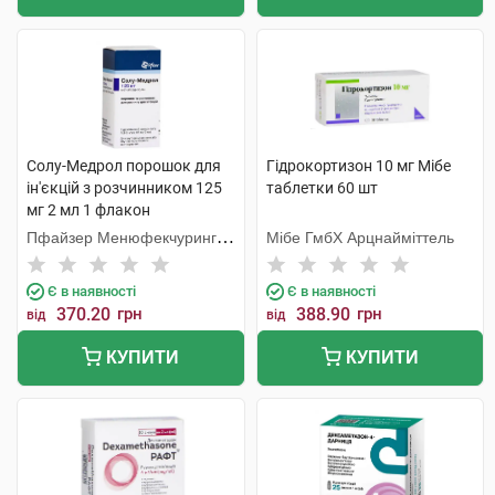
Солу-Медрол порошок для
Гідрокортизон 10 мг Мібе
ін'єкцій з розчинником 125
таблетки 60 шт
мг 2 мл 1 флакон
Пфайзер Менюфекчуринг
Мібе ГмбХ Арцнайміттель
Бельгія
Є в наявності
Є в наявності
370.20
грн
388.90
грн
від
від
КУПИТИ
КУПИТИ