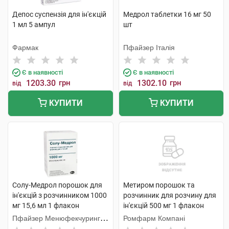
Депос суспензія для ін'єкцій
Медрол таблетки 16 мг 50
1 мл 5 ампул
шт
Фармак
Пфайзер Італія
Є в наявності
Є в наявності
1203.30
грн
1302.10
грн
від
від
КУПИТИ
КУПИТИ
Солу-Медрол порошок для
Метиром порошок та
ін'єкцій з розчинником 1000
розчинник для розчину для
мг 15,6 мл 1 флакон
ін'єкцій 500 мг 1 флакон
Пфайзер Менюфекчуринг
Ромфарм Компані
Бельгія