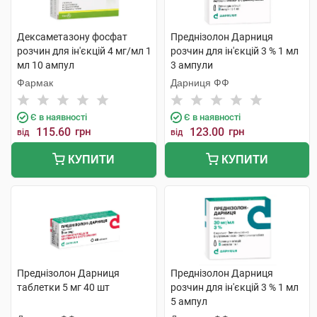
Дексаметазону фосфат
Преднізолон Дарниця
розчин для ін'єкцій 4 мг/мл 1
розчин для ін'єкцій 3 % 1 мл
мл 10 ампул
3 ампули
Фармак
Дарниця ФФ
Є в наявності
Є в наявності
115.60
грн
123.00
грн
від
від
КУПИТИ
КУПИТИ
Преднізолон Дарниця
Преднізолон Дарниця
таблетки 5 мг 40 шт
розчин для ін'єкцій 3 % 1 мл
5 ампул