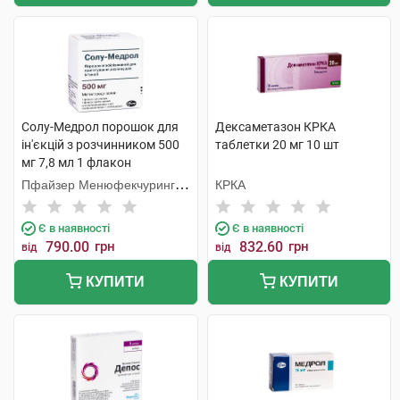
Солу-Медрол порошок для
Дексаметазон КРКА
ін'єкцій з розчинником 500
таблетки 20 мг 10 шт
мг 7,8 мл 1 флакон
Пфайзер Менюфекчуринг
КРКА
Бельгія
Є в наявності
Є в наявності
790.00
грн
832.60
грн
від
від
КУПИТИ
КУПИТИ