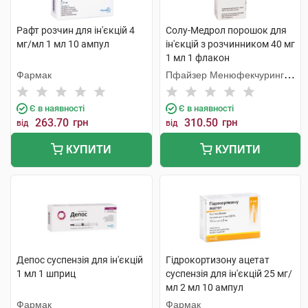
Рафт розчин для ін'єкцій 4
Солу-Медрол порошок для
мг/мл 1 мл 10 ампул
ін'єкцій з розчинником 40 мг
1 мл 1 флакон
Фармак
Пфайзер Менюфекчуринг
Бельгія
Є в наявності
Є в наявності
263.70
грн
310.50
грн
від
від
КУПИТИ
КУПИТИ
Депос суспензія для ін'єкцій
Гідрокортизону ацетат
1 мл 1 шприц
суспензія для ін'єкцій 25 мг/
мл 2 мл 10 ампул
Фармак
Фармак