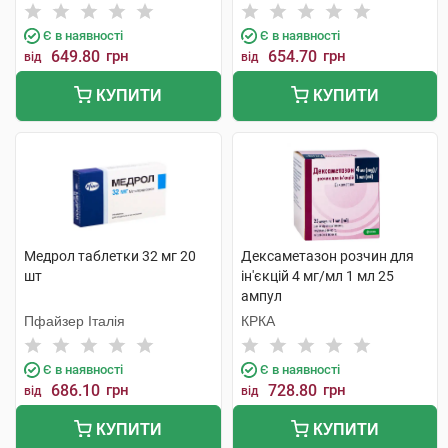
Є в наявності
Є в наявності
649.80
грн
654.70
грн
від
від
КУПИТИ
КУПИТИ
Медрол таблетки 32 мг 20
Дексаметазон розчин для
шт
ін'єкцій 4 мг/мл 1 мл 25
ампул
Пфайзер Італія
КРКА
Є в наявності
Є в наявності
686.10
грн
728.80
грн
від
від
КУПИТИ
КУПИТИ