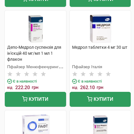
Депо-Медрол суспензія для
Медрол таблетки 4 мг 30 шт
ін'єкцій 40 мг/мл 1 мл 1
флакон
Пфайзер Менюфекчуринг
Пфайзер Італія
Бельгія
Є в наявності
Є в наявності
222.20
грн
262.10
грн
від
від
КУПИТИ
КУПИТИ