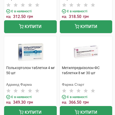
Є в наявності
Є в наявності
312.50
грн
318.50
грн
від
від
КУПИТИ
КУПИТИ
Полькортолон таблетки 4 мг
Метилпреднізолон-ФС
50 шт
таблетки 8 мг 30 шт
Адамед Фарма
Фарма Старт
Є в наявності
Є в наявності
349.30
грн
366.50
грн
від
від
КУПИТИ
КУПИТИ