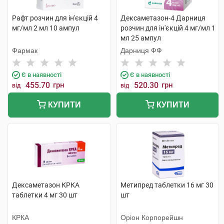
Рафт розчин для ін'єкцій 4
Дексаметазон-4 Дарниця
мг/мл 2 мл 10 ампул
розчин для ін'єкцій 4 мг/мл 1
мл 25 ампул
Фармак
Дарниця ФФ
Є в наявності
Є в наявності
455.70
грн
520.30
грн
від
від
КУПИТИ
КУПИТИ
Дексаметазон КРКА
Метипред таблетки 16 мг 30
таблетки 4 мг 30 шт
шт
КРКА
Оріон Корпорейшн