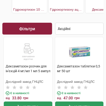
Гідрокортизон 10 мг Мібе
Гідрокортизону ацетат
Дексаме
Фільтри
Дексаметазон розчин для
Дексаметазон таблетки 0,5
ін'єкцій 4 мг/мл 1 мл 5 ампул
мг 50 шт
Дослідний завод ГНЦЛС
Дослідний завод ГНЦЛС
Є в наявності
Є в наявності
33.80
грн
47.00
грн
від
від