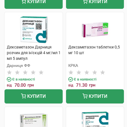
КУПИТИ
КУПИТИ
Дексаметазон Дарниця
Дексаметазон таблетки 0,5
розчин для ін'єкцій 4 мг/мл 1
мг 10 шт
мл 5 ампул
Дарниця ФФ
КРКА
Є в наявності
Є в наявності
70.00
грн
71.30
грн
від
від
КУПИТИ
КУПИТИ