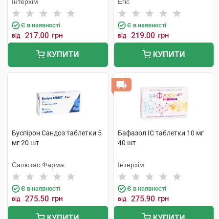
Інтерхім
Егіс
Є в наявності
Є в наявності
217.00
грн
219.00
грн
від
від
КУПИТИ
КУПИТИ
Буспірон Сандоз таблетки 5
Бафазол IC таблетки 10 мг
мг 20 шт
40 шт
Салютас Фарма
Інтерхім
Є в наявності
Є в наявності
275.50
грн
275.90
грн
від
від
КУПИТИ
КУПИТИ