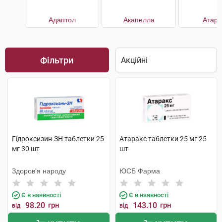
Адаптол
Акапелла
Атара
Фільтри
Гідроксизин-ЗН таблетки 25
Атаракс таблетки 25 мг 25
мг 30 шт
шт
Здоров'я народу
ЮСБ Фарма
Є в наявності
Є в наявності
98.20
грн
143.10
грн
від
від