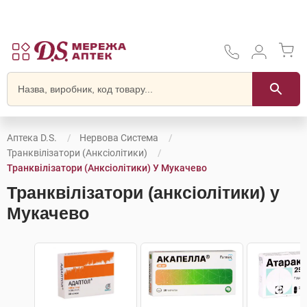
Аптека D.S.
Нервова Система
Транквілізатори (анксіолітики)
Транквілізатори (анксіолітики) У Мукачево
Транквілізатори (анксіолітики) у
Мукачево