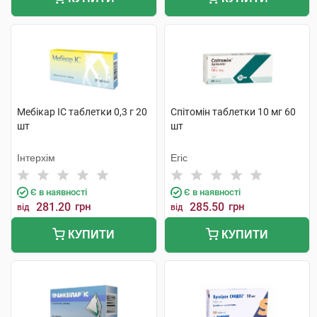
Мебікар IC таблетки 0,3 г 20
Спітомін таблетки 10 мг 60
шт
шт
Інтерхім
Егіс
Є в наявності
Є в наявності
281.20
грн
285.50
грн
від
від
КУПИТИ
КУПИТИ