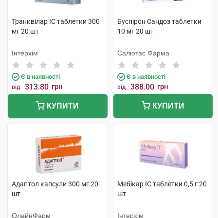
Транквілар IC таблетки 300
Буспірон Сандоз таблетки
мг 20 шт
10 мг 20 шт
Інтерхім
Салютас Фарма
Є в наявності
Є в наявності
313.80
грн
388.00
грн
від
від
КУПИТИ
КУПИТИ
Адаптол капсули 300 мг 20
Мебікар IC таблетки 0,5 г 20
шт
шт
ОлайнФарм
Інтерхім