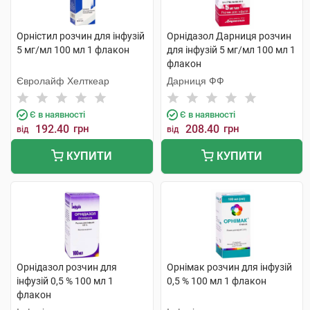
Орністил розчин для інфузій
Орнідазол Дарниця розчин
5 мг/мл 100 мл 1 флакон
для інфузій 5 мг/мл 100 мл 1
флакон
Євролайф Хелткеар
Дарниця ФФ
Є в наявності
Є в наявності
192.40
грн
208.40
грн
від
від
КУПИТИ
КУПИТИ
Орнідазол розчин для
Орнімак розчин для інфузій
інфузій 0,5 % 100 мл 1
0,5 % 100 мл 1 флакон
флакон