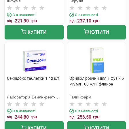
Інфузія
Інфузія
Є в наявності
Є в наявності
221.90
грн
237.10
грн
від
від
КУПИТИ
КУПИТИ
Секнідокс таблетки 1 г 2 шт
Орнізол розчин для інфузій 5
мг/мл 100 мл 1 флакон
Лабораторія Бейлі-креат-
Галичфарм
Вернуйє
Є в наявності
Є в наявності
244.80
грн
256.50
грн
від
від
КУПИТИ
КУПИТИ