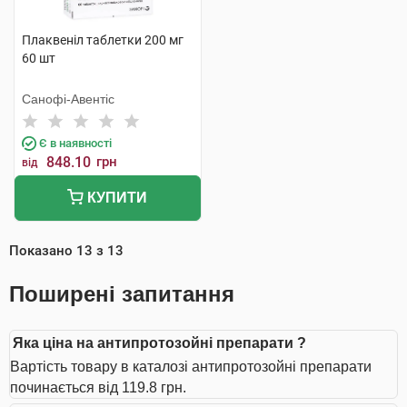
Плаквеніл таблетки 200 мг
60 шт
Санофі-Авентіс
Є в наявності
848.10
грн
від
КУПИТИ
Показано
13
з
13
Поширені запитання
Яка ціна на антипротозойні препарати ?
Вартість товару в каталозі антипротозойні препарати
починається від 119.8 грн.