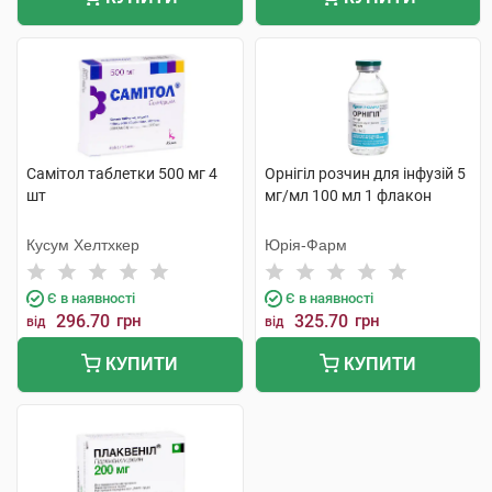
Самітол таблетки 500 мг 4
Орнігіл розчин для інфузій 5
шт
мг/мл 100 мл 1 флакон
Кусум Хелтхкер
Юрія-Фарм
Є в наявності
Є в наявності
296.70
грн
325.70
грн
від
від
КУПИТИ
КУПИТИ