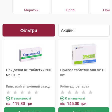
Мератин
Оргіл
Орніг
Фільтри
Орнідазол-КВ таблетки 500
Орнізол таблетки 500 мг 10
мг 10 шт
шт
Київський вітамінний завод
Київмедпрепарат
Є в наявності
Є в наявності
119.80
грн
145.00
грн
від
від