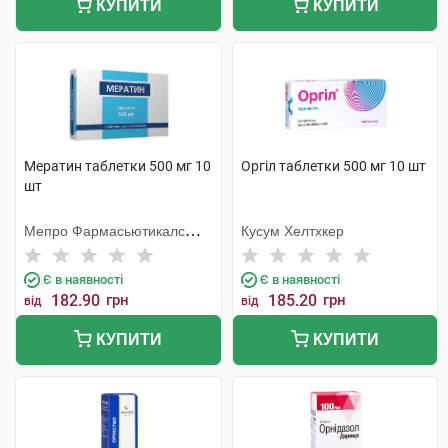
КУПИТИ
КУПИТИ
Мератин таблетки 500 мг 10
Оргіл таблетки 500 мг 10 шт
шт
Мепро Фармасьютикалс
Кусум Хелтхкер
Пріват
Є в наявності
Є в наявності
182.90
грн
185.20
грн
від
від
КУПИТИ
КУПИТИ