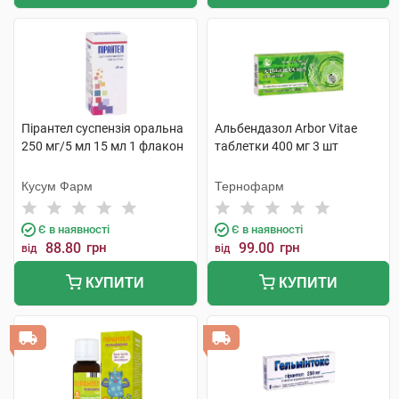
Пірантел суспензія оральна
Альбендазол Arbor Vitae
250 мг/5 мл 15 мл 1 флакон
таблетки 400 мг 3 шт
Кусум Фарм
Тернофарм
Є в наявності
Є в наявності
88.80
грн
99.00
грн
від
від
КУПИТИ
КУПИТИ