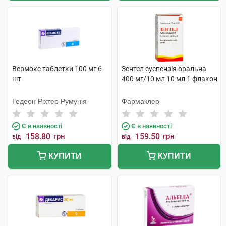
Вермокс таблетки 100 мг 6
Зентел суспензія оральна
шт
400 мг/10 мл 10 мл 1 флакон
Гедеон Ріхтер Румунія
Фармаклер
Є в наявності
Є в наявності
158.80
грн
159.50
грн
від
від
КУПИТИ
КУПИТИ