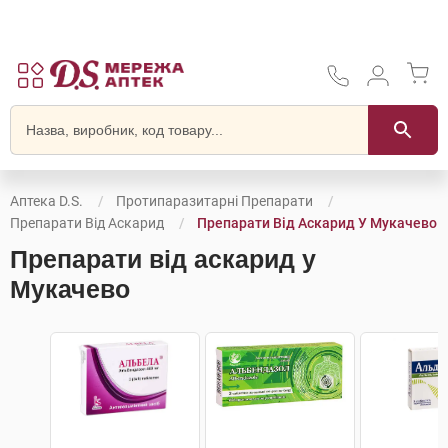
Аптека D.S.
Протипаразитарні Препарати
Препарати Від Аскарид
Препарати Від Аскарид У Мукачево
Препарати від аскарид у
Мукачево