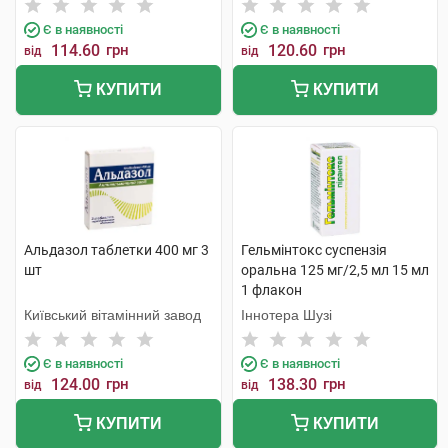
Є в наявності
Є в наявності
114.60
грн
120.60
грн
від
від
КУПИТИ
КУПИТИ
Альдазол таблетки 400 мг 3
Гельмінтокс суспензія
шт
оральна 125 мг/2,5 мл 15 мл
1 флакон
Київський вітамінний завод
Іннотера Шузі
Є в наявності
Є в наявності
124.00
грн
138.30
грн
від
від
КУПИТИ
КУПИТИ