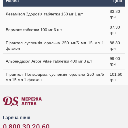
Назва
Ціна
83.30
Левамізол Здоров'я таблетки 150 мг 1 шт
грн
87.30
Вермокс таблетки 100 мг 6 шт
грн
Пірантел суспензія оральна 250 мг/5 мл 15 мл 1
88.80
флакон
грн
99.00
Альбендазол Arbor Vitae таблетки 400 мг 3 шт
грн
Пірантел Польфарма суспензія оральна 250 мг/5
101.60
мл 15 мл 1 флакон
грн
Гаряча лінія
0 800 30 20 60