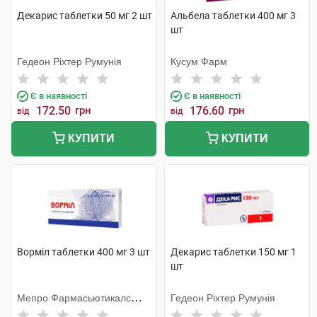
Декарис таблетки 50 мг 2 шт
Альбела таблетки 400 мг 3
шт
Гедеон Ріхтер Румунія
Кусум Фарм
Є в наявності
Є в наявності
172.50
грн
176.60
грн
від
від
КУПИТИ
КУПИТИ
Ворміл таблетки 400 мг 3 шт
Декарис таблетки 150 мг 1
шт
Мепро Фармасьютикалс
Гедеон Ріхтер Румунія
Пріват