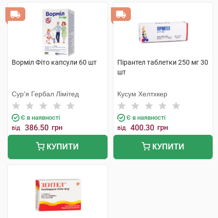
Ворміл Фіто капсули 60 шт
Пірантел таблетки 250 мг 30
шт
Сур'я Гербал Лімітед
Кусум Хелтхкер
Є в наявності
Є в наявності
386.50
грн
400.30
грн
від
від
КУПИТИ
КУПИТИ