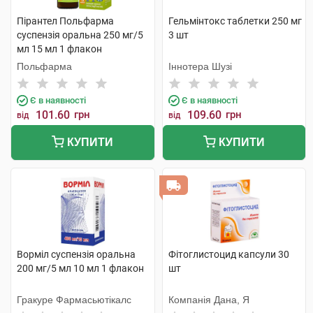
Пірантел Польфарма
Гельмінтокс таблетки 250 мг
суспензія оральна 250 мг/5
3 шт
мл 15 мл 1 флакон
Польфарма
Іннотера Шузі
Є в наявності
Є в наявності
101.60
грн
109.60
грн
від
від
КУПИТИ
КУПИТИ
Ворміл суспензія оральна
Фітоглистоцид капсули 30
200 мг/5 мл 10 мл 1 флакон
шт
Гракуре Фармасьютікалс
Компанія Дана, Я