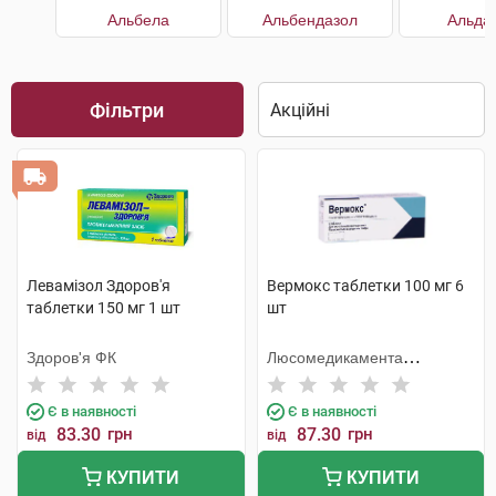
Альбела
Альбендазол
Альда
Фільтри
Левамізол Здоров'я
Вермокс таблетки 100 мг 6
таблетки 150 мг 1 шт
шт
Здоров'я ФК
Люсомедикамента
Сосьєдаде Текніка
Фармацеутика
Є в наявності
Є в наявності
83.30
грн
87.30
грн
від
від
КУПИТИ
КУПИТИ