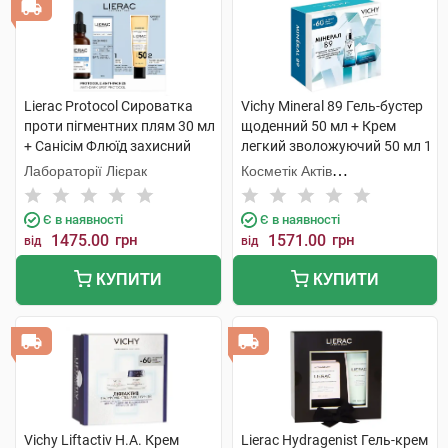
Lierac Protocol Сироватка
Vichy Mineral 89 Гель-бустер
проти пігментних плям 30 мл
щоденний 50 мл + Крем
+ Санісім Флюїд захисний
легкий зволожуючий 50 мл 1
SPF 50+ 25мл 1 набір
набір
Лабораторії Лієрак
Косметік Актів
Інтернаціональ
Є в наявності
Є в наявності
1475.00
грн
1571.00
грн
від
від
КУПИТИ
КУПИТИ
Vichy Liftactiv H.A. Крем
Lierac Hydragenist Гель-крем