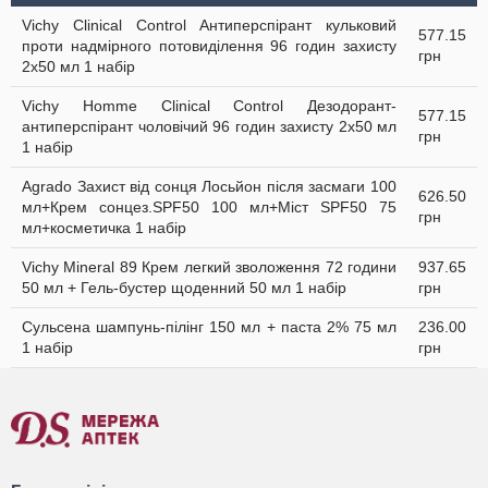
Vichy Clinical Control Антиперспірант кульковий
577.15
проти надмірного потовиділення 96 годин захисту
грн
2х50 мл 1 набір
Vichy Homme Clinical Control Дезодорант-
577.15
антиперспірант чоловічий 96 годин захисту 2х50 мл
грн
1 набір
Agrado Захист від сонця Лосьйон після засмаги 100
626.50
мл+Крем сонцез.SPF50 100 мл+Міст SPF50 75
грн
мл+косметичка 1 набір
Vichy Mineral 89 Крем легкий зволоження 72 години
937.65
50 мл + Гель-бустер щоденний 50 мл 1 набір
грн
Сульсена шампунь-пілінг 150 мл + паста 2% 75 мл
236.00
1 набір
грн