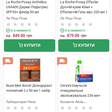
La Roche-Posay Anthelios
La Roche-Posay Effaclar
UVA400 Дермо Педіатрікс
Дуо+М крем 40мл +
SPF50+ флюїд 50 мл
Effaclar+М Гель-мус 200 мл 1
+Термальна вода 50 мл 1
набір
Ля Рош-Позе
Ля Рош-Позе
набір
Є в наявності
Є в наявності
849.00
грн
879.00
грн
від
від
КУПИТИ
КУПИТИ
Nuxe Men Boost Дезодорант
CeraVe Емульсія
чоловічий 2 х 50 мл 1 набір
очищувальна
зволожувальна 236 мл+
крем зволожувальний 340
Лабораторія Нюкс
Косметік Актів
мл 1 набір
Інтернаціональ