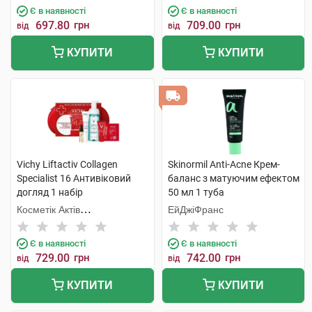
Є в наявності
Є в наявності
697.80
грн
709.00
грн
від
від
КУПИТИ
КУПИТИ
Vichy Liftactiv Collagen
Skinormil Anti-Acne Крем-
Specialist 16 Антивіковий
баланс з матуючим ефектом
догляд 1 набір
50 мл 1 туба
Косметік Актів
ЕйДжіФранс
Інтернаціональ
Є в наявності
Є в наявності
729.00
грн
742.00
грн
від
від
КУПИТИ
КУПИТИ