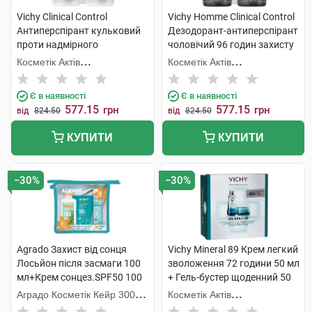
Vichy Clinical Control
Vichy Homme Clinical Control
Антиперспірант кульковий
Дезодорант-антиперспірант
проти надмірного
чоловічий 96 годин захисту
потовиділення 96 годин
2х50 мл 1 набір
Косметік Актів
Косметік Актів
захисту 2х50 мл 1 набір
Інтернаціональ
Інтернаціональ
Є в наявності
Є в наявності
577.15
577.15
грн
грн
від
824.50
від
824.50
КУПИТИ
КУПИТИ
−30%
−30%
Agrado Захист від сонця
Vichy Mineral 89 Крем легкий
Лосьйон після засмаги 100
зволоження 72 години 50 мл
мл+Крем сонцез.SPF50 100
+ Гель-бустер щоденний 50
мл+Міст SPF50 75
мл 1 набір
Аградо Косметік Кейр 3000
Косметік Актів
мл+косметичка 1 набір
С.Л.У.
Інтернаціональ