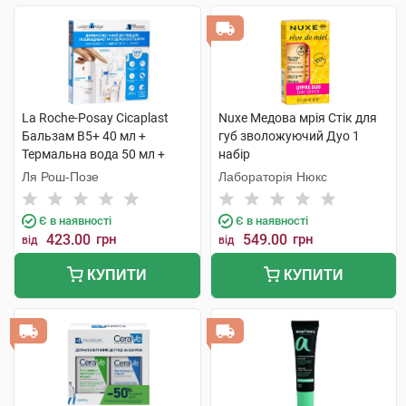
La Roche-Posay Cicaplast
Nuxe Медова мрія Стік для
Бальзам B5+ 40 мл +
губ зволожуючий Дуо 1
Термальна вода 50 мл +
набір
Lipikar Syndet AP+ Крем-гель
Ля Рош-Позе
Лабораторія Нюкс
15 мл + AntheliosUVA 400 1
набір
Є в наявності
Є в наявності
423.00
грн
549.00
грн
від
від
КУПИТИ
КУПИТИ