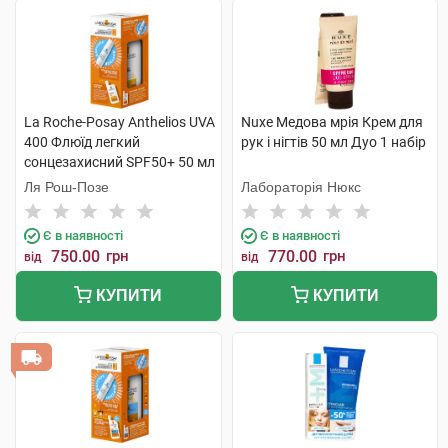
La Roche-Posay Anthelios UVA
Nuxe Медова мрія Крем для
400 Флюїд легкий
рук і нігтів 50 мл Дуо 1 набір
сонцезахисний SPF50+ 50 мл
+ Термальна вода 50 мл 1
Ля Рош-Позе
Лабораторія Нюкс
набір
Є в наявності
Є в наявності
750.00
грн
770.00
грн
від
від
КУПИТИ
КУПИТИ