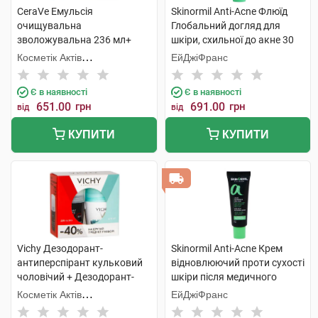
CeraVe Емульсія
Skinormil Anti-Acne Флюїд
очищувальна
Глобальний догляд для
зволожувальна 236 мл+
шкіри, схильної до акне 30
молочко зволожувальне
мл 1 туба
Косметік Актів
ЕйДжіФранс
236 мл 1 набір
Інтернаціональ
Є в наявності
Є в наявності
651.00
грн
691.00
грн
від
від
КУПИТИ
КУПИТИ
Vichy Дезодорант-
Skinormil Anti-Acne Крем
антиперспірант кульковий
відновлюючий проти сухості
чоловічий + Дезодорант-
шкіри після медичного
антипреспірант кульковий
лікування 50 мл 1 туба
Косметік Актів
ЕйДжіФранс
жіночий 48 годин 1 набір
Інтернаціональ