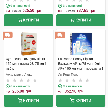
Є в наявності
Є в наявності
626.50
937.65
грн
грн
від
895.00
від
1339.50
КУПИТИ
КУПИТИ
Сульсена шампунь-пілінг
La Roche-Posay Lipikar
150 мл + паста 2% 75 мл 1
Бальзам AP+м 75 мл + Олія
набір
AP+ 100 мл + міні продукти 1
набір
Амальгама Люкс
Ля Рош-Позе
Є в наявності
Є в наявності
236.00
грн
352.90
грн
від
від
КУПИТИ
КУПИТИ