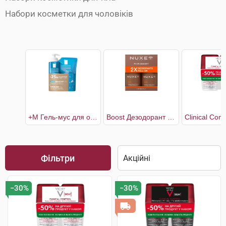
Набори косметки для чоловіків
+М Гель-мус для очищення проблемної шкіри 400 мл + рефіл 400 мл
Boost Дезодорант чоловічий 2 х 50 мл
Фільтри
−30%
−30%