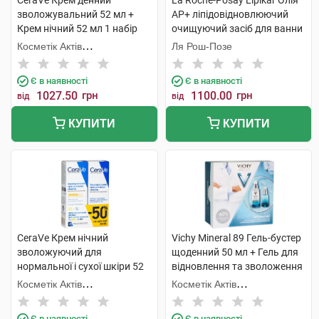
CeraVe Крем денний
La Roche-Posay Lipikar Олія
зволожувальний 52 мл +
AP+ ліпідовідновлюючий
Крем нічний 52 мл 1 набір
очищуючий засіб для ванни
та душу 400 мл + рефіл 400
Косметік Актів
Ля Рош-Позе
мл 1 набір
Інтернаціональ
Є в наявності
Є в наявності
1027.50
грн
1100.00
грн
від
від
КУПИТИ
КУПИТИ
CeraVe Крем нічний
Vichy Mineral 89 Гель-бустер
зволожуючий для
щоденний 50 мл + Гель для
нормальної і сухої шкіри 52
відновлення та зволоження
мл + Крем денний SPF50 52
шкіри навколо очей 15 мл 1
Косметік Актів
Косметік Актів
мл 1 набір
набір
Інтернаціональ
Інтернаціональ
Є в наявності
Є в наявності