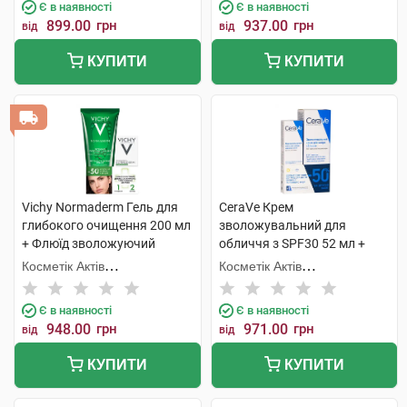
Є в наявності
Є в наявності
899.00
грн
937.00
грн
від
від
КУПИТИ
КУПИТИ
Vichy Normaderm Гель для
CeraVe Крем
глибокого очищення 200 мл
зволожувальний для
+ Флюїд зволожуючий
обличчя з SPF30 52 мл +
подвійної дії 1 набір
Крем для шкіри навколо
Косметік Актів
Косметік Актів
очей 14 мл 1 набір
Інтернаціональ
Інтернаціональ
Є в наявності
Є в наявності
948.00
грн
971.00
грн
від
від
КУПИТИ
КУПИТИ