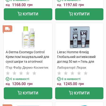
1168.00
грн
1197.60
грн
від
від
КУПИТИ
КУПИТИ
A-Derma Exomega Control
Lierac Homme Флюїд
Крем пом`якшувальний для
Глобальний антивіковий
сухої шкіри та атопічної
догляд 50 мл + Гель для
шкіри 400 мл + Гель-емолент
душу 200 мл 1 набір
П'єр Фабр Дермо-Косметик
Лабораторії Лієрак
200 мл 1 набір
Є в наявності
Є в наявності
1206.00
грн
1245.00
грн
від
від
КУПИТИ
КУПИТИ