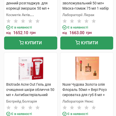
денний розгладжув. для
зволожувальний 50 мл+
корекції зморшок 50 мл +
Маска-гомаж 75 мл 1 набір
H.A. Крем нічний
Косметік Актів
Лабораторії Лієрак
розгладжувальний 50 мл 1
Інтернаціональ
набір
Є в наявності
Є в наявності
1652.10
грн
1663.00
грн
від
від
КУПИТИ
КУПИТИ
Biotrade Acne Out Гель для
Nuxe Чудова Золота олія
очищення шкіри обличчя 50
Флораль 50мл + Вері Роуз
мл + Антибактеріальний
сироватка для губ 8 мл +
лосьйон 60 мл +
Олія суха Флораль 10мл 1
Біотрейд Болгарія
Лабораторія Нюкс
Зволожувальний крем 60 мл
набір
1 набір
Є в наявності
Є в наявності