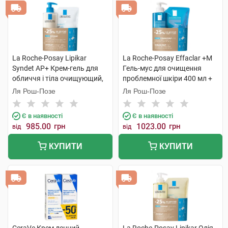
La Roche-Posay Lipikar
La Roche-Posay Effaclar +М
Syndet AP+ Крем-гель для
Гель-мус для очищення
обличчя і тіла очищующий,
проблемної шкіри 400 мл +
для дуже сухої шкіри 400 мл
рефіл 400 мл 1 набір
Ля Рош-Позе
Ля Рош-Позе
+ рефіл 400 мл 1 набір
Є в наявності
Є в наявності
985.00
грн
1023.00
грн
від
від
КУПИТИ
КУПИТИ