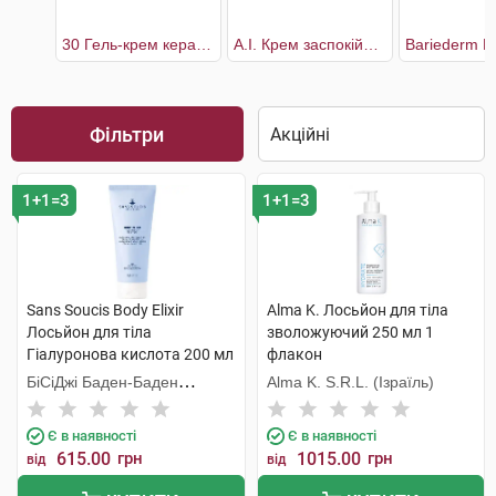
30 Гель-крем кераторегулюючий для шкіри тіла
A.I. Крем заспокійливий догляд
Фільтри
1+1=3
1+1=3
Sans Soucis Body Elixir
Alma K. Лосьйон для тіла
Лосьйон для тіла
зволожуючий 250 мл 1
Гіалуронова кислота 200 мл
флакон
1 туба
БіСіДжі Баден-Баден
Alma K. S.R.L. (Ізраїль)
Косметікс Груп Гмбх
Є в наявності
Є в наявності
615.00
грн
1015.00
грн
від
від