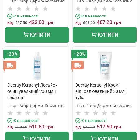
П'єр Фабр Дермо-Косметик
П'єр Фабр Дермо-Косметик
1 флакон
Є в наявності
Є в наявності
422.00
487.20
грн
грн
від
527.50
від
609.00
КУПИТИ
КУПИТИ
−20%
−20%
Ducray Keracnyl Лосьйон
Ducray Keracnyl Крем
очищувальний 200 мл 1
відновлювальний 50 мл 1
флакон
туба
П'єр Фабр Дермо-Косметик
П'єр Фабр Дермо-Косметик
Є в наявності
Є в наявності
510.80
517.60
грн
грн
від
638.50
від
647.00
КУПИТИ
КУПИТИ