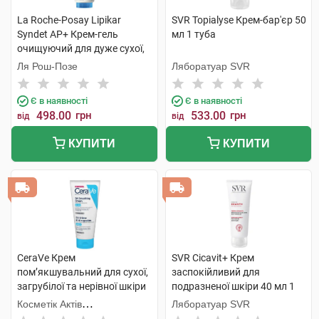
La Roche-Posay Lipikar
SVR Topialyse Крем-бар'єр 50
Syndet AP+ Крем-гель
мл 1 туба
очищуючий для дуже сухої,
схильної до атопії шкіри 200
Ля Рош-Позе
Ляборатуар SVR
мл 1 туба
Є в наявності
Є в наявності
498.00
грн
533.00
грн
від
від
КУПИТИ
КУПИТИ
CeraVe Крем
SVR Cicavit+ Крем
пом’якшувальний для сухої,
заспокійливий для
загрубілої та нерівної шкіри
подразненої шкіри 40 мл 1
обличчя та тіла 177 мл 1
туба
Косметік Актів
Ляборатуар SVR
флакон
Інтернаціональ