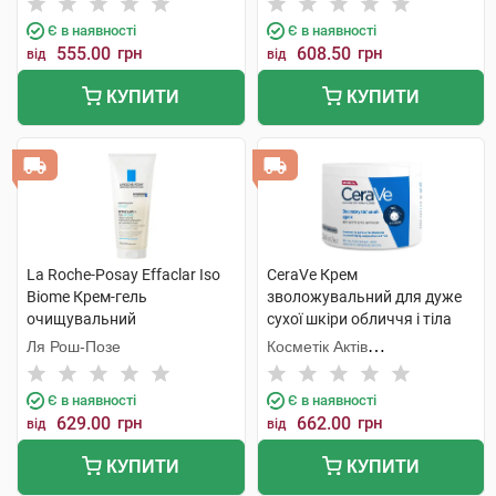
Є в наявності
Є в наявності
555.00
грн
608.50
грн
від
від
КУПИТИ
КУПИТИ
La Roche-Posay Effaclar Iso
CeraVe Крем
Biome Крем-гель
зволожувальний для дуже
очищувальний
сухої шкіри обличчя і тіла
заспокійливий для
340 г 1 банка
Ля Рош-Позе
Косметік Актів
зневодненої чутливої шкіри
Інтернаціональ
обличчя та тіла 200 мл 1
Є в наявності
Є в наявності
туба
629.00
грн
662.00
грн
від
від
КУПИТИ
КУПИТИ