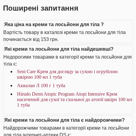
Поширені запитання
Яка ціна на креми та лосьйони для тіла ?
Вартість товару в каталозі креми та лосьйони для тіла
починається від 153 грн.
Які креми та лосьйони для тіла найдешевші?
Недорогими товарами в категорії креми та лосьйони для
тіла є:
Seni Care Крем для догляду за сухою і огрубілою
шкірою 100 мл 1 туба
Аквалан Л 100 г 1 туба
Hirudo Derm Atopic Program Аtopi Intensive Крем
насичений для сухої та схильної до атопії шкіри 100 мл
1 туба
Які креми та лосьйони для тіла є найдорожчими?
Найдорожчими товарами в категорії креми та лосьйони
для тіла інтернет-аптеки DS є: