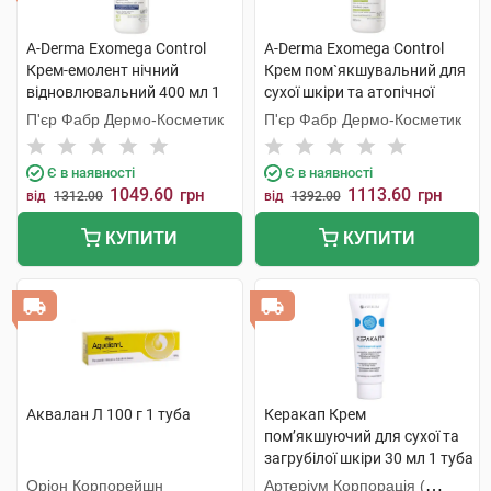
A-Derma Exomega Control
A-Derma Exomega Control
Крем-емолент нічний
Крем пом`якшувальний для
відновлювальний 400 мл 1
сухої шкіри та атопічної
флакон
шкіри 400 мл 1 флакон
П'єр Фабр Дермо-Косметик
П'єр Фабр Дермо-Косметик
Є в наявності
Є в наявності
1049.60
1113.60
грн
грн
від
1312.00
від
1392.00
КУПИТИ
КУПИТИ
Аквалан Л 100 г 1 туба
Керакап Крем
пом’якшуючий для сухої та
загрубілої шкіри 30 мл 1 туба
Оріон Корпорейшн
Артеріум Корпорація (