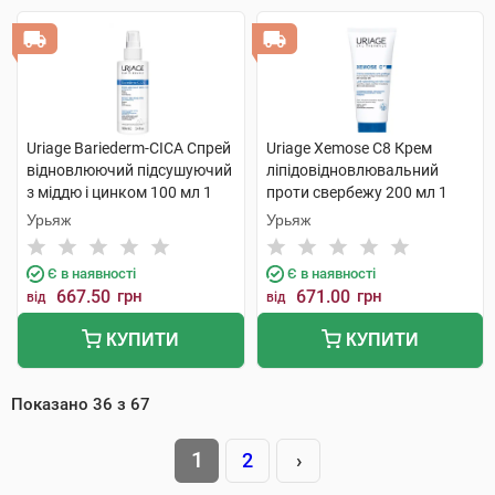
Uriage Bariederm-CICA Спрей
Uriage Xemose C8 Крем
відновлюючий підсушуючий
ліпідовідновлювальний
з міддю і цинком 100 мл 1
проти свербежу 200 мл 1
флакон
туба
Урьяж
Урьяж
Є в наявності
Є в наявності
667.50
грн
671.00
грн
від
від
КУПИТИ
КУПИТИ
Показано
36
з
67
1
2
›