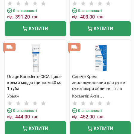
РЕСПУБЛІКА
Є в наявності
Є в наявності
391.20
грн
403.00
грн
від
від
КУПИТИ
КУПИТИ
Uriage Bariederm-CICA Цика-
CeraVe Крем
крем з міддю і цинком 40 мл
зволожувальний для дуже
1 туба
сухої шкіри обличчя і тіла
177 мл 1 туба
Урьяж
Косметік Актів
Інтернаціональ
Є в наявності
Є в наявності
444.00
грн
452.00
грн
від
від
КУПИТИ
КУПИТИ