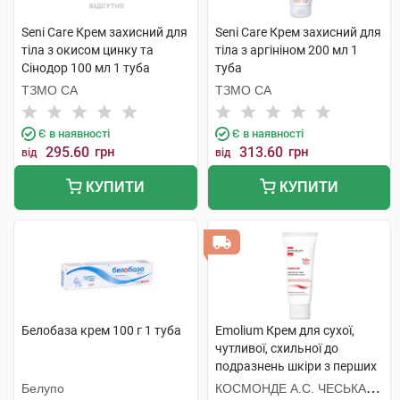
Seni Care Крем захисний для
Seni Care Крем захисний для
тіла з окисом цинку та
тіла з аргініном 200 мл 1
Сінодор 100 мл 1 туба
туба
ТЗМО СА
ТЗМО СА
Є в наявності
Є в наявності
295.60
грн
313.60
грн
від
від
КУПИТИ
КУПИТИ
Белобаза крем 100 г 1 туба
Emolium Крем для сухої,
чутливої, схильної до
подразнень шкіри з перших
днів життя 75 мл 1 туба
Белупо
КОСМОНДЕ А.С. ЧЕСЬКА