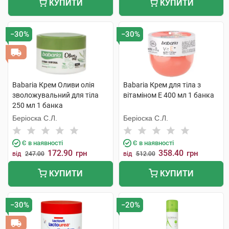
КУПИТИ
КУПИТИ
−30%
−30%
Babaria Крем Оливи олія
Babaria Крем для тіла з
зволожувальний для тіла
вітаміном Е 400 мл 1 банка
250 мл 1 банка
Беріоска С.Л.
Беріоска С.Л.
Є в наявності
Є в наявності
172.90
358.40
грн
грн
від
247.00
від
512.00
КУПИТИ
КУПИТИ
−30%
−20%