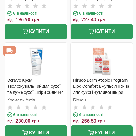
КМП+Галичфарм)
Є в наявності
Є в наявності
196.90
грн
227.40
грн
від
від
КУПИТИ
КУПИТИ
CeraVe Крем
Hirudo Derm Atopic Program
зволожувальний для сухої
Lipo Comfort Емульсія ніжна
та дуже сухої шкіри обличчя
для сухої і чутливої шкіри
та тіла 50 мл 1 туба
400 мл 1 флакон
Косметік Актів
Біокон
Інтернаціональ
Є в наявності
Є в наявності
230.00
грн
256.50
грн
від
від
КУПИТИ
КУПИТИ