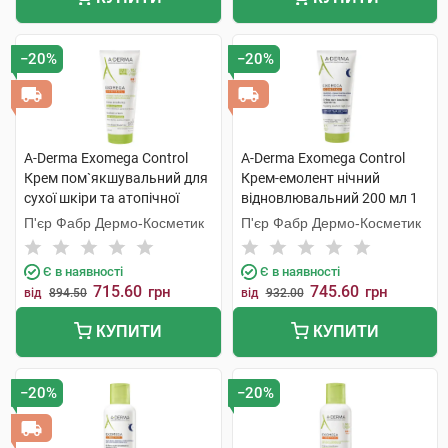
−20%
−20%
A-Derma Exomega Control
A-Derma Exomega Control
Крем пом`якшувальний для
Крем-емолент нічний
сухої шкіри та атопічної
відновлювальний 200 мл 1
шкіри 200 мл 1 туба
туба
П'єр Фабр Дермо-Косметик
П'єр Фабр Дермо-Косметик
Є в наявності
Є в наявності
715.60
745.60
грн
грн
від
894.50
від
932.00
КУПИТИ
КУПИТИ
−20%
−20%