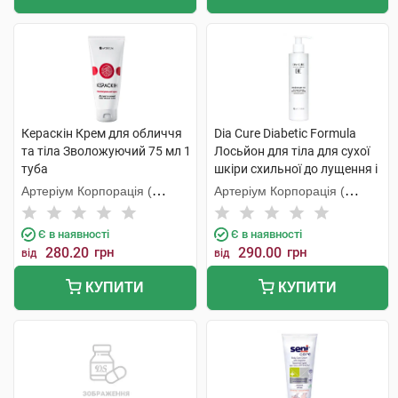
Кераскін Крем для обличчя
Dia Cure Diabetic Formula
та тіла Зволожуючий 75 мл 1
Лосьйон для тіла для сухої
туба
шкіри схильної до лущення і
свербежу 250 мл 1 флакон
Артеріум Корпорація (
Артеріум Корпорація (
КМП+Галичфарм)
КМП+Галичфарм)
Є в наявності
Є в наявності
280.20
грн
290.00
грн
від
від
КУПИТИ
КУПИТИ