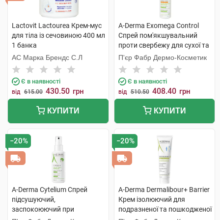
Lactovit Lactourea Крем-мус
A-Derma Exomega Control
для тіла із сечовиною 400 мл
Спрей пом'якшувальний
1 банка
проти свербежу для сухої та
атопічної шкіри 50 мл 1
АС Марка Брендс С.Л
П'єр Фабр Дермо-Косметик
флакон
Є в наявності
Є в наявності
430.50
408.40
грн
грн
від
615.00
від
510.50
КУПИТИ
КУПИТИ
−20%
−20%
A-Derma Cytelium Спрей
A-Derma Dermalibour+ Barrier
підсушуючий,
Крем ізолюючий для
заспокоюючий при
подразненої та пошкодженої
подразненнях шкіри 100 мл
шкіри 100 мл 1 туба