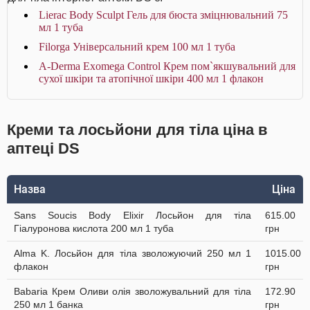
Lierac Body Sculpt Гель для бюста зміцнювальний 75
мл 1 туба
Filorga Універсальний крем 100 мл 1 туба
A-Derma Exomega Control Крем пом`якшувальний для
сухої шкіри та атопічної шкіри 400 мл 1 флакон
Креми та лосьйони для тіла ціна в
аптеці DS
Назва
Ціна
Sans Soucis Body Elixir Лосьйон для тіла
615.00
Гіалуронова кислота 200 мл 1 туба
грн
Alma K. Лосьйон для тіла зволожуючий 250 мл 1
1015.00
флакон
грн
Babaria Крем Оливи олія зволожувальний для тіла
172.90
250 мл 1 банка
грн