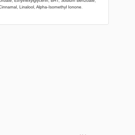
rbate, Ethylhexylglycerin, BHT, Sodium Benzoate,
Cinnamal, Linalool, Alpha-Isomethyl Ionone.