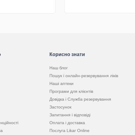
грн
КУПИТИ
КУПИТИ
ю
Корисно знати
Наш блог
Пошук і онлайн-резервування ліків
Наші аптеки
Програми для клієнтів
Довідка і Служба резервування
Застосунок
Запитання і відповіді
нційності
Оплата і доставка
ча
Послуга Likar Online