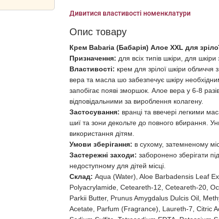
Дивитися властивості номенклатури
Опис товару
Крем Babaria (Бабарія) Алое ХХL для зріло
Призначення:
для всіх типів шкіри, для шкіри 
Властивості:
крем для зрілої шкіри обличчя 
вера та масла шо забезпечує шкіру необхідн
запобігає появі зморшок. Алое вера у 6-8 разі
відповідальними за вироблення колагену.
Застосування:
вранці та ввечері легкими ма
шиї та зони декольте до повного вбирання. У
використання дітям.
Умови зберігання:
в сухому, затемненому міс
Застережні заходи:
заборонено зберігати пі
недоступному для дітей місці.
Склад:
Aqua (Water), Aloe Barbadensis Leaf Ext
Polyacrylamide, Ceteareth-12, Ceteareth-20, O
Parkii Butter, Prunus Amygdalus Dulcis Oil, Met
Acetate, Parfum (Fragrance), Laureth-7, Citric A