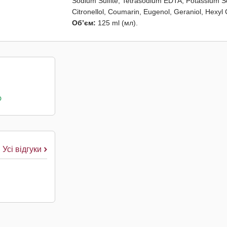
Sodium Sulfite, Tetrasodium EDTA, Potassium So
Citronellol, Coumarin, Eugenol, Geraniol, Hexyl 
Об’єм:
125 ml (мл).
о
Усі відгуки