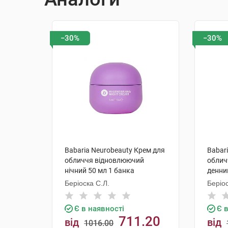
−30%
−30%
Babaria Neurobeauty Крем для
Babar
обличчя відновлюючий
облич
нічний 50 мл 1 банка
денни
Беріоска С.Л.
Беріос
Є в наявності
Є 
711.20
від
від
1016.00