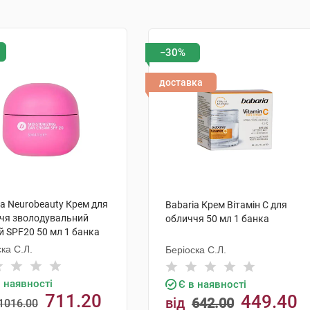
−30%
доставка
ia Neurobeauty Крем для
Babaria Крем Вітамін С для
чя зволодувальний
обличчя 50 мл 1 банка
й SPF20 50 мл 1 банка
ка С.Л.
Беріоска С.Л.
в наявності
Є в наявності
711.20
449.40
від
642.00
1016.00