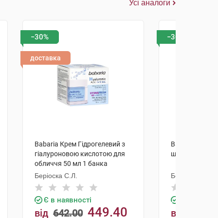
Усі аналоги
−30%
−30%
доставка
Babaria Крем Гідрогелевий з
Babaria Крем д
гіалуроновою кислотою для
шкіри обличчя
обличчя 50 мл 1 банка
Беріоска С.Л.
Беріоска С.Л.
Є в наявності
Є в наявно
449.40
від
642.00
від
695.0