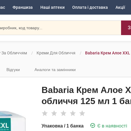
нас
Франшиза
Наші аптеки
Оплата і доставка
Акції
З
у За Обличчям
Креми Для Обличчя
Babaria Крем Алое ХХL
Відгуки
Аналоги та замінники
Babaria Крем Алое Х
обличчя 125 мл 1 ба
Є в наявності
Упаковка / 1 банка