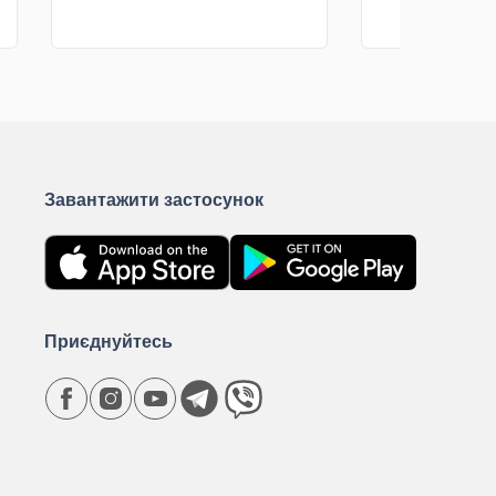
грн
грн
КУПИТИ
К
Завантажити застосунок
Приєднуйтесь