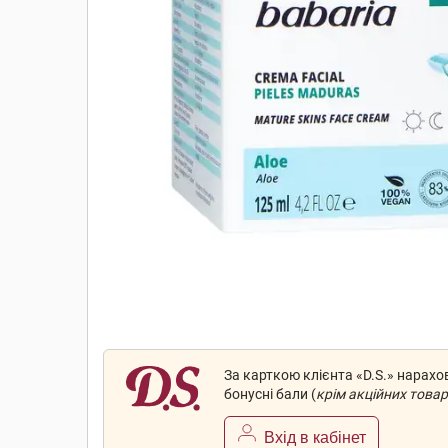
За карткою клієнта «D.S.» нарах
бонусні бали (
крім акційних товар
Вхід в кабінет