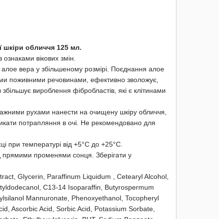
ї шкіри обличчя 125 мл.
з ознаками вікових змін.
з алое вера у збільшеному розмірі. Поєднання алое
ими поживними речовинами, ефективно зволожує,
в збільшує вироблення фібробластів, які є клітинами
сажними рухами нанести на очищену шкіру обличчя,
никати потрапляння в очі. Не рекомендовано для
ці при температурі від +5°С до +25°С.
д прямими променями сонця. Зберігати у
ract, Glycerin, Paraffinum Liquidum , Cetearyl Alcohol,
ctyldodecanol, C13-14 Isoparaffin, Butyrospermum
hylsilanol Mannuronate, Phenoxyethanol, Tocopheryl
cid, Ascorbic Acid, Sorbic Acid, Potassium Sorbate,