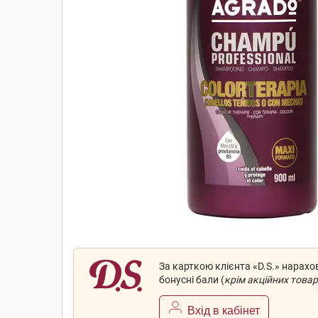
За карткою клієнта «D.S.» нарах
бонусні бали (
крім акційних товар
Вхід в кабінет