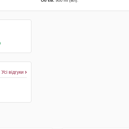
Об’єм:
900 ml (мл).
о
Усі відгуки