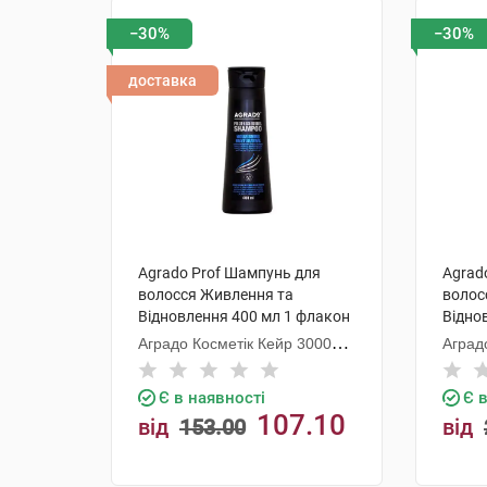
−30%
−30%
доставка
Agrado Prof Шампунь для
Agrad
волосся Живлення та
волос
Відновлення 400 мл 1 флакон
Відно
Аградо Косметік Кейр 3000
Аград
С.Л.У.
С.Л.У.
Є в наявності
Є 
107.10
від
153.00
від
грн
грн