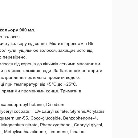
кольору 900 мл.
о волосся.
исту кольору від сонця. Містить провітамін В5
фолікули, ущільнює волосся, захищає його від
о перевірено.
лосся від коренів до кінчиків легкими масажними
ти великою кількістю води. За бажанням повторити
і потрапляння-ретельно промити водою.
ці при температурі від +5°С до +25°С.
д прямими променями сонця. Тримати в
Cocamidopropyl betaine, Disodium
ceryl cocoate, TEA-Lauryl sulfate, Styrene/Acrylates
lyquaternium-55, Coco-glucoside, Benzophenone-4,
 Magnesium nitrate, Phenoxyethanol, Caprylyl glycol,
, Methylisothiazolinone, Limonene, Linalool.