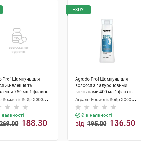
−30%
o Prof Шампунь для
Agrado Prof Шампунь для
ся Живлення та
волосся з гіалуроновими
влення 750 мл 1 флакон
волокнами 400 мл 1 флакон
о Косметік Кейр 3000
Аградо Косметік Кейр 3000
С.Л.У.
в наявності
Є в наявності
188.30
136.50
269.00
від
195.00
грн