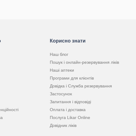
КУПИТИ
КУПИТИ
ю
Корисно знати
Наш блог
Пошук і онлайн-резервування ліків
Наші аптеки
Програми для клієнтів
Довідка і Служба резервування
Застосунок
Запитання і відповіді
нційності
Оплата і доставка
ча
Послуга Likar Online
Довідник ліків