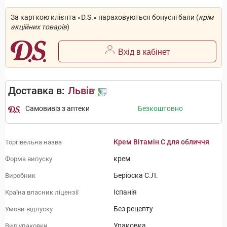
За карткою клієнта «D.S.» нараховуються бонусні бали (
крім
акційних товарів
)
Вхід в кабінет
Доставка в:
Львів
Самовивіз з аптеки
Безкоштовно
Крем Вітамін С для обличчя
Торгівельна назва
крем
Форма випуску
Беріоска С.Л.
Виробник
Іспанія
Країна власник ліцензії
Без рецепту
Умови відпуску
Упаковка
Вид упаковки