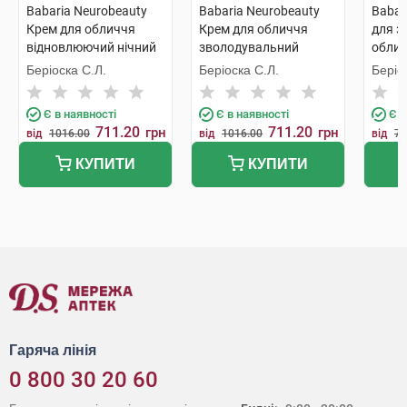
Babaria Neurobeauty
Babaria Neurobeauty
Babar
Крем для обличчя
Крем для обличчя
для з
відновлюючий нічний
зволодувальний
облич
50 мл 1 банка
денний SPF20 50 мл 1
банк
Беріоска С.Л.
Беріоска С.Л.
Беріо
банка
Є в наявності
Є в наявності
Є в
711.20
711.20
грн
грн
від
1016.00
від
1016.00
від
77
КУПИТИ
КУПИТИ
Гаряча лінія
0 800 30 20 60