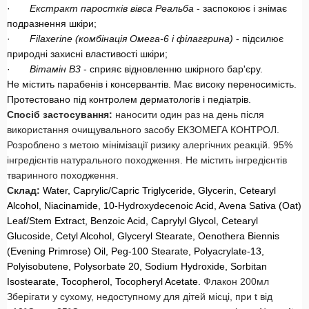
·
Екстракт паростків вівса Реальба
- заспокоює і знімає
подразнення шкіри;
·
Filaxerine (комбінація Омега-6 і філаггрина)
- підсилює
природні захисні властивості шкіри;
·
Вітамін B3
- сприяє відновленню шкірного бар'єру.
Не містить парабенів і консервантів. Має високу переносимість.
Протестовано під контролем дерматологів і педіатрів.
Спосіб застосування:
наносити один раз на день після
використання очищувального засобу ЕКЗОМЕГА КОНТРОЛ.
Розроблено з метою мінімізації ризику алергічних реакцій. 95%
інгредієнтів натурального походження. Не містить інгредієнтів
тваринного походження.
Склад:
Water, Caprylic/Capric Triglyceride, Glycerin, Cetearyl
Alcohol, Niacinamide, 10-Hydroxydecenoic Acid, Avena Sativa (Oat)
Leaf/Stem Extract, Benzoic Acid, Caprylyl Glycol, Cetearyl
Glucoside, Cetyl Alcohol, Glyceryl Stearate, Oenothera Biennis
(Evening Primrose) Oil, Peg-100 Stearate, Polyacrylate-13,
Polyisobutene, Polysorbate 20, Sodium Hydroxide, Sorbitan
Isostearate, Tocopherol, Tocopheryl Acetate.
Флакон 200мл
Зберігати у сухому, недоступному для дітей місці, при t від