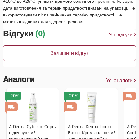
+10°С до +25°С, уникати прямого сонячного проміння. № серії,
дата виготовлення та термін придатності вказані на упаковці. Не
використовувати після закінчення терміну придатності. Не
містить шкідливих для здоров’я речовин.
Відгуки
(0)
Усі відгуки
Залишити відгук
Аналоги
Усі аналоги
−20%
−20%
A-Derma Cytelium Спрей
A-Derma Dermalibour+
A-Der
підсушуючий,
Barrier Крем ізолюючий
Contr