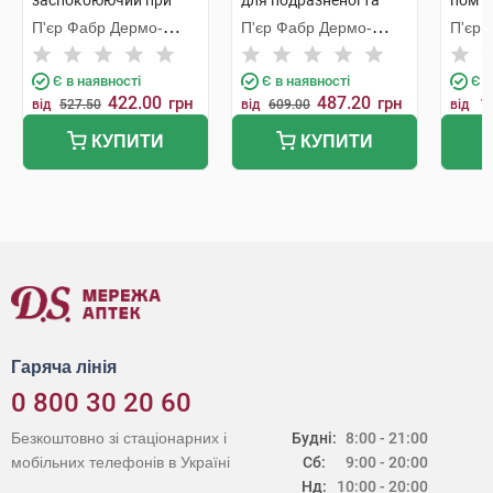
заспокоюючий при
для подразненої та
пом`я
подразненнях шкіри
пошкодженої шкіри
сухої 
П'єр Фабр Дермо-
П'єр Фабр Дермо-
П'єр 
100 мл 1 флакон
100 мл 1 туба
шкіри
Косметик
Косметик
Косме
емоле
Є в наявності
Є в наявності
Є в
422.00
487.20
грн
грн
1
від
527.50
від
609.00
від
КУПИТИ
КУПИТИ
Гаряча лінія
0 800 30 20 60
Безкоштовно зі стаціонарних і
Будні:
8:00 - 21:00
мобільних телефонів в Україні
Сб:
9:00 - 20:00
Нд:
10:00 - 20:00