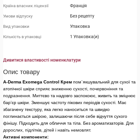
Франція
Країна власник ліцензії
Без рецепту
Умови відпуску
Упаковка
Вид упаковки
1 Упаковка(и)
Кількість в упаковці
Дивитися властивості номенклатури
Опис товару
A-Derma Exomega Control Крем
пом`якшувальний для сухої та
атопічної шкіри
сприяє зниженню сухості, почервоніння та
подразнення.
Миттєво та надовго заспокоює, живить та зміцнює
бар’єр шкіри. Зменшує частоту пікових періодів сухості. Має
збагачену текстуру, яка легко наноситься та швидко
поглинається шкірою, залишаючи після себе відчуття сухого
фінішу. Підходить для обличчя та тіла. Без ароматизаторів.
Для
дорослих, підлітків, дітей і навіть немовлят.
Активні компоненти: