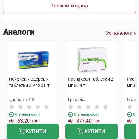
Залишити відгук
Аналоги
Усі аналоги
Нейриспін Здоров'я
Риспаксол таблетки 2
Риспе
таблетки 2 мг 20 шт
мг 60 шт
мг 30
Здоров'я ФК
Гріндекс
Балк
Є в наявності
Є в наявності
Є в
53.20
грн
877.40
грн
5
від
від
від
КУПИТИ
КУПИТИ