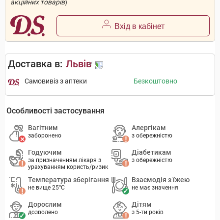
акційних товарів
)
Вхід в кабінет
Доставка в:
Львів
Самовивіз з аптеки
Безкоштовно
Особливості застосування
Вагітним
Алергікам
заборонено
з обережністю
Годуючим
Діабетикам
за призначенням лікаря з
з обережністю
урахуванням користь/ризик
Температура зберігання
Взаємодія з їжею
не вище 25°C
не має значення
Дорослим
Дітям
дозволено
з 5-ти років