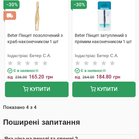
−30%
−30%
Beter Пінцет позолочений з
Beter Пінцет затуплений з
краб-наконечником 1 шт
прямим наконечником 1 шт
Індастріас Бетер С.А.
Індастріас Бетер С.А.
Є в наявності
Є в наявності
165.20
184.80
грн
грн
від
236.00
від
264.00
КУПИТИ
КУПИТИ
Показано
4
з
4
Поширені запитання
Яка ціна на пензлі та спонжі ?