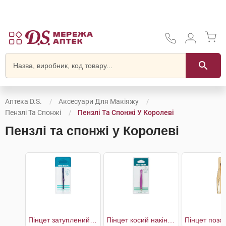
Аптека D.S.
Аксесуари Для Макіяжу
Пензлі Та Спонжі
Пензлі Та Спонжі У Королеві
Пензлі та спонжі у Королеві
Пінцет затуплений з прямим наконечником
Пінцет косий накінечник м'який дотик