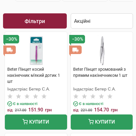
Фільтри
−30%
−30%
Beter Пінцет косий
Beter Пінцет хромований з
накінечник м'який дотик 1
прямим накінечником 1 шт
шт
Індастріас Бетер С.А.
Індастріас Бетер С.А.
Є в наявності
Є в наявності
151.90
154.70
грн
грн
від
217.00
від
221.00
КУПИТИ
КУПИТИ