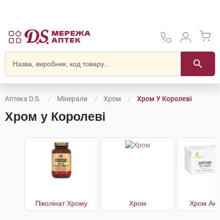
Аптека D.S.
Мінерали
Хром
Хром У Королеві
Хром у Королеві
Піколінат Хрому
Хром
Хром Акт