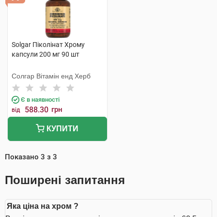
Solgar Піколінат Хрому
капсули 200 мг 90 шт
Солгар Вітамін енд Херб
Є в наявності
588.30
грн
від
КУПИТИ
Показано
3
з
3
Поширені запитання
Яка ціна на хром ?