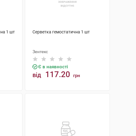
на 1 шт
Серветка гемостатична 1 шт
Зентекс
Є в наявності
117.20
від
грн
КУПИТИ