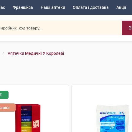
нас
Франшиза
Наші аптеки
Оплата і доставка
Акції
З
Аптечки Медичні У Королеві
%
тавка