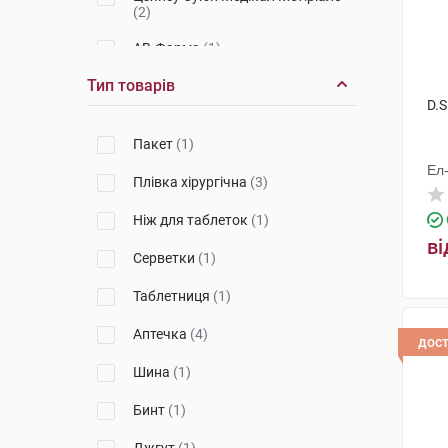
(2)
АВ-Фарма
(1)
Тип товарів
Віола
(2)
D.S
Пакет
(1)
Ел
Плівка хірургічна
(3)
Ніж для таблеток
(1)
ві
Серветки
(1)
Таблетниця
(1)
Аптечка
(4)
дос
Шина
(1)
Бинт
(1)