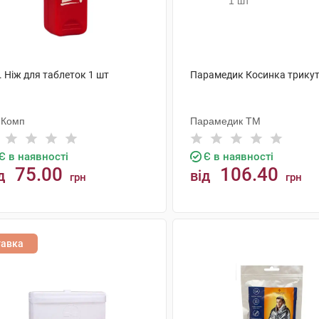
. Ніж для таблеток 1 шт
Парамедик Косинка трикут
-Комп
Парамедик ТМ
Є в наявності
Є в наявності
75.00
106.40
д
від
грн
грн
КУПИТИ
КУПИТИ
тавка