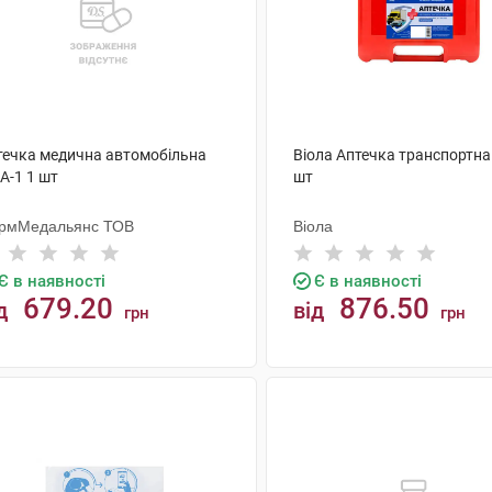
течка медична автомобільна
Віола Аптечка транспортна
А-1 1 шт
шт
рмМедальянс ТОВ
Віола
Є в наявності
Є в наявності
679.20
876.50
д
від
грн
грн
КУПИТИ
КУПИТИ