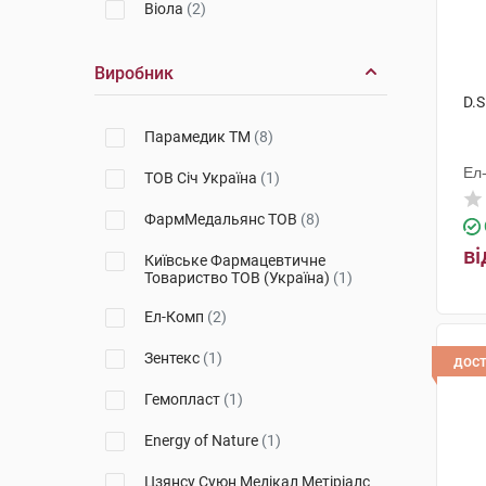
Віола
(2)
Виробник
D.S
Парамедик ТМ
(8)
Ел
ТОВ Січ Україна
(1)
ФармМедальянс ТОВ
(8)
ві
Київське Фармацевтичне
Товариство ТОВ (Україна)
(1)
Ел-Комп
(2)
Зентекс
(1)
дос
Гемопласт
(1)
Energy of Nature
(1)
Цзянсу Суюн Медікал Метіріалс