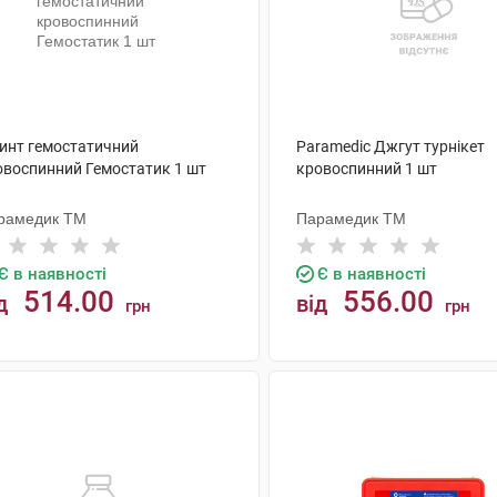
бинт гемостатичний
Paramedic Джгут турнікет
овоспинний Гемостатик 1 шт
кровоспинний 1 шт
рамедик ТМ
Парамедик ТМ
Є в наявності
Є в наявності
514.00
556.00
д
від
грн
грн
КУПИТИ
КУПИТИ