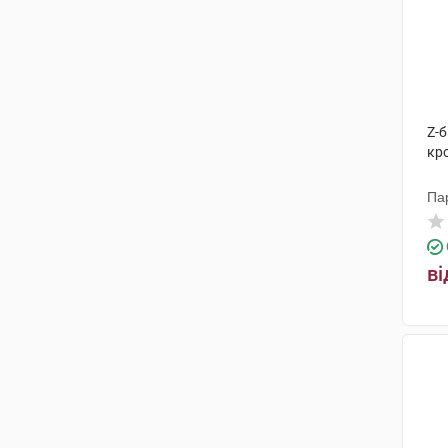
Z-
кр
Па
ві