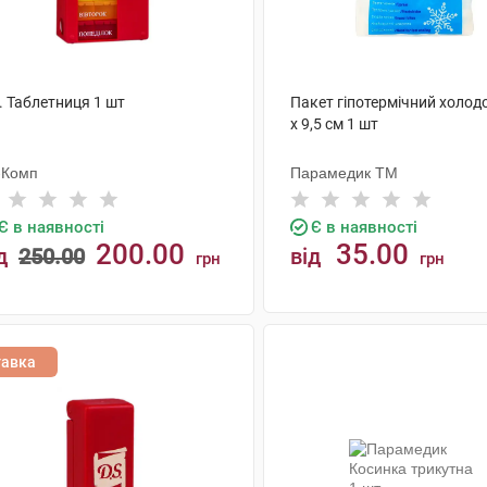
. Таблетниця 1 шт
Пакет гіпотермічний холод
x 9,5 см 1 шт
-Комп
Парамедик ТМ
Є в наявності
Є в наявності
200.00
35.00
д
250.00
від
грн
грн
КУПИТИ
КУПИТИ
тавка