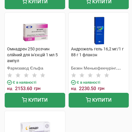
КУПИТИ
КУПИТИ
Омнадрен 250 розчин
Андрожель гель 16,2 мг/1 г
олійний для ін'єкцій 1 мл 5
88 г 1 флакон
ампул
Фармзавод Єльфа
Безен Меньюфекчурінг
Белджіум
Є в наявності
Є в наявності
2153.60
грн
2230.50
грн
від
від
КУПИТИ
КУПИТИ