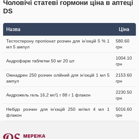
Чоловічі статеві гормони ціна в аптеці
DS
Назва
Ціна
Тестостерону пропіонат розчин для ін'єкцій 5 % 1
580.60
мл 5 ампул
грн
1004.10
Андрофарм таблетки 50 мг 20 шт
грн
Омнадрен 250 розчин олійний для ін'єкцій 1 мл 5
2153.60
ампул
грн
2230.50
Андрожель гель 16,2 мг/1 г 88 г 1 флакон
грн
Небідо розчин для ін'єкцій 250 мг/мл 4 мл 1
5016.60
флакон
грн