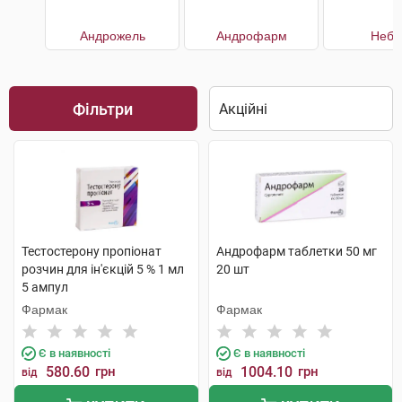
Андрожель
Андрофарм
Небі
Фільтри
Тестостерону пропіонат
Андрофарм таблетки 50 мг
розчин для ін'єкцій 5 % 1 мл
20 шт
5 ампул
Фармак
Фармак
Є в наявності
Є в наявності
580.60
грн
1004.10
грн
від
від