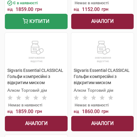
Є в наявності
Немає в наявності
1859.00
грн
1152.00
грн
від
від
АНАЛОГИ
КУПИТИ
Sigvaris Essential CLASSICAL
Sigvaris Essential CLASSICAL
Гольфи компресійні з
Гольфи компресійні з
відкритим миском
відкритим миском
компресія 2 large long 1 пара
компресія 2 medium long 1
Алком Торговий дім
Алком Торговий дім
пара
Немає в наявності
Немає в наявності
1859.00
грн
1860.00
грн
від
від
АНАЛОГИ
АНАЛОГИ