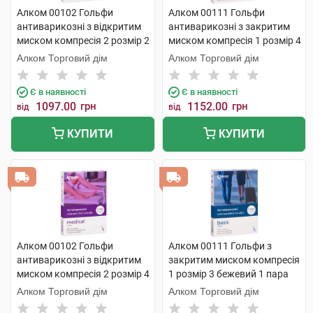
Алком 00102 Гольфи
Алком 00111 Гольфи
антиварикозні з відкритим
антиварикозні з закритим
миском компресія 2 розмір 2
миском компресія 1 розмір 4
бежевий 1 пара
бежевий 1 пара
Алком Торговий дім
Алком Торговий дім
Є в наявності
Є в наявності
1097.00
грн
1152.00
грн
від
від
КУПИТИ
КУПИТИ
Алком 00102 Гольфи
Алком 00111 Гольфи з
антиварикозні з відкритим
закритим миском компресія
миском компресія 2 розмір 4
1 розмір 3 бежевий 1 пара
бежевий 1 пара
Алком Торговий дім
Алком Торговий дім