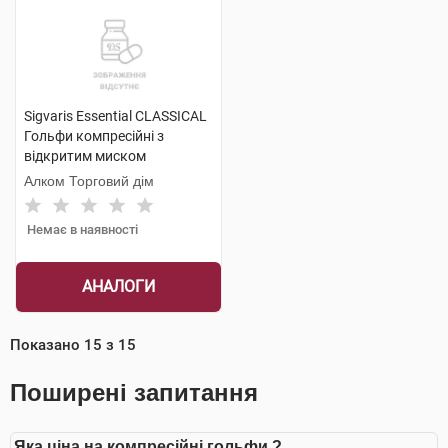
Sigvaris Essential CLASSICAL
Гольфи компресійні з
відкритим миском
компресія 2 medium 1 пара
Алком Торговий дім
Немає в наявності
АНАЛОГИ
Показано
15
з
15
Поширені запитання
Яка ціна на компресійні гольфи ?