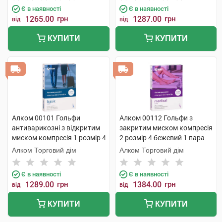
Є в наявності
Є в наявності
1265.00
грн
1287.00
грн
від
від
КУПИТИ
КУПИТИ
Алком 00101 Гольфи
Алком 00112 Гольфи з
антиварикозні з відкритим
закритим миском компресія
миском компресія 1 розмір 4
2 розмір 4 бежевий 1 пара
бежевий 1 пара
Алком Торговий дім
Алком Торговий дім
Є в наявності
Є в наявності
1289.00
грн
1384.00
грн
від
від
КУПИТИ
КУПИТИ