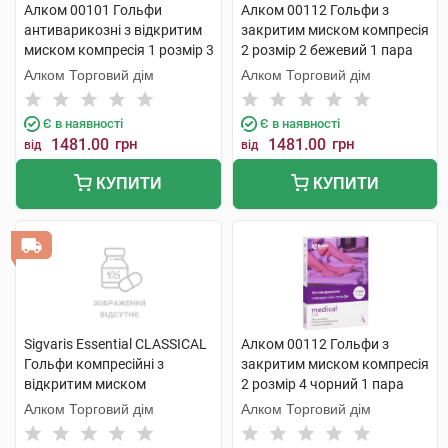
Алком 00101 Гольфи
Алком 00112 Гольфи з
антиварикозні з відкритим
закритим миском компресія
миском компресія 1 розмір 3
2 розмір 2 бежевий 1 пара
бежевий 1 пара
Алком Торговий дім
Алком Торговий дім
Є в наявності
Є в наявності
1481.00
грн
1481.00
грн
від
від
КУПИТИ
КУПИТИ
Sigvaris Essential CLASSICAL
Алком 00112 Гольфи з
Гольфи компресійні з
закритим миском компресія
відкритим миском
2 розмір 4 чорний 1 пара
компресія 2 PLUS large 1
Алком Торговий дім
Алком Торговий дім
пара