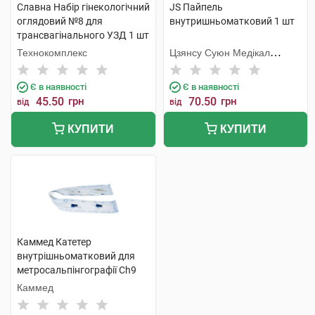
Славна Набір гінекологічний
JS Пайпель
оглядовий №8 для
внутришньоматковий 1 шт
трансвагінального УЗД 1 шт
Технокомплекс
Цзянсу Суюн Медікал
Метіріалс
Є в наявності
Є в наявності
45.50
грн
70.50
грн
від
від
КУПИТИ
КУПИТИ
Каммед Катетер
внутрішньоматковий для
метросальпінгографії Ch9
3x420 мм 1 шт
Каммед