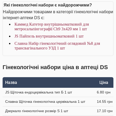
Які гінекологічні набори є найдорожчими?
Найдорожчими товарами в категорії гінекологічні набори
інтернет-аптеки DS є:
Каммед Катетер внутрішньоматковий для
метросальпінгографії Ch9 3x420 мм 1 шт
JS Пайпель внутришньоматковий 1 шт
Славна Набір гінекологічний оглядовий №8 для
трансвагінального УЗД 1 шт
Гінекологічні набори ціна в аптеці DS
Назва
Ціна
JS Щіточка ендоцервікальна тип Б 1 шт
6.80 грн
Славна Щіточка гінекологічна цервікальна 1 шт
14.55 грн
Дзеркало гінекологічне розмір S 1 шт
17.10 грн