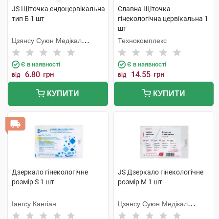
JS Щіточка ендоцервікальна
Славна Щіточка
тип Б 1 шт
гінекологічна цервікальна 1
шт
Цзянсу Суюн Медікал
Технокомплекс
Метіріалс
Є в наявності
Є в наявності
6.80
грн
14.55
грн
від
від
КУПИТИ
КУПИТИ
Дзеркало гінекологічне
JS Дзеркало гінекологічне
розмір S 1 шт
розмір M 1 шт
Іангсу Кангіан
Цзянсу Суюн Медікал
Метіріалс