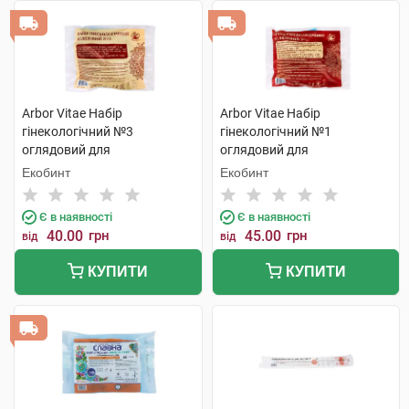
Arbor Vitae Набір
Arbor Vitae Набір
гінекологічний №3
гінекологічний №1
оглядовий для
оглядовий для
одноразового використання
одноразового використання
Екобинт
Екобинт
1 шт
1 шт
Є в наявності
Є в наявності
40.00
грн
45.00
грн
від
від
КУПИТИ
КУПИТИ