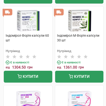
Індомірол Форте капсули 60
Індомірол М Форте капсули
шт
30 шт
Нутрімед
Нутрімед
Є в наявності
Є в наявності
1304.50
грн
1361.00
грн
від
від
КУПИТИ
КУПИТИ