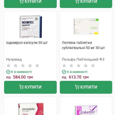
КУПИТИ
КУПИТИ
Індомірол капсули 30 шт
Лютеіна таблетки
сублінгвальні 50 мг 30 шт
Нутрімед
Польфа Паб'яніцький ФЗ
Є в наявності
Є в наявності
584.00
грн
613.70
грн
від
від
КУПИТИ
КУПИТИ