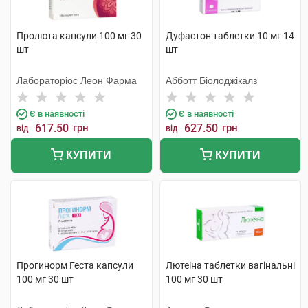
Пролюта капсули 100 мг 30
Дуфастон таблетки 10 мг 14
шт
шт
Лабораторіос Леон Фарма
Абботт Біолоджікалз
Є в наявності
Є в наявності
617.50
грн
627.50
грн
від
від
КУПИТИ
КУПИТИ
Прогинорм Геста капсули
Лютеіна таблетки вагінальні
100 мг 30 шт
100 мг 30 шт