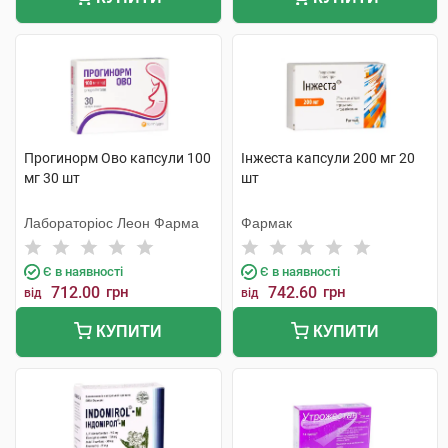
Прогинорм Ово капсули 100
Інжеста капсули 200 мг 20
мг 30 шт
шт
Лабораторіос Леон Фарма
Фармак
Є в наявності
Є в наявності
712.00
грн
742.60
грн
від
від
КУПИТИ
КУПИТИ