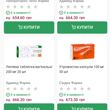
Лабораторіос Леон Фарма
Адамед Фарма
Є в наявності
Є в наявності
654.60
грн
664.30
грн
від
від
КУПИТИ
КУПИТИ
Лютеіна таблетки вагінальні
Утрожестан капсули 100 мг
200 мг 20 шт
30 шт
Адамед Фарма
Сіндеа Фарма
Є в наявності
Є в наявності
666.20
грн
673.30
грн
від
від
КУПИТИ
КУПИТИ