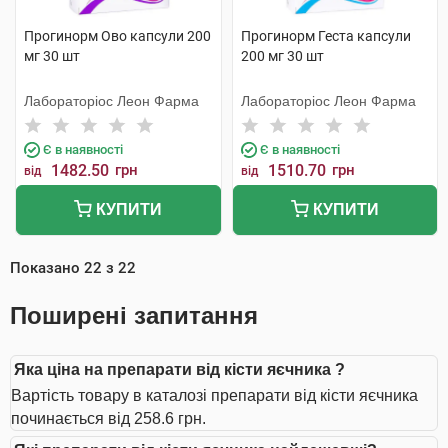
Прогинорм Ово капсули 200
Прогинорм Геста капсули
мг 30 шт
200 мг 30 шт
Лабораторіос Леон Фарма
Лабораторіос Леон Фарма
Є в наявності
Є в наявності
1482.50
грн
1510.70
грн
від
від
КУПИТИ
КУПИТИ
Показано
22
з
22
Поширені запитання
Яка ціна на препарати від кісти яєчника ?
Вартість товару в каталозі препарати від кісти яєчника
починається від 258.6 грн.