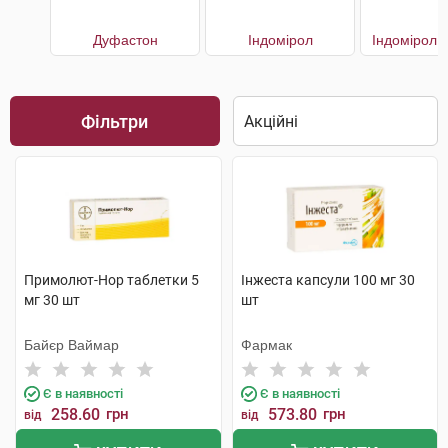
Дуфастон
Індомірол
Індомірол 
Фільтри
Примолют-Нор таблетки 5
Інжеста капсули 100 мг 30
мг 30 шт
шт
Байєр Ваймар
Фармак
Є в наявності
Є в наявності
258.60
грн
573.80
грн
від
від