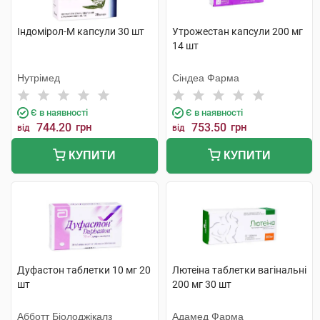
Індомірол-М капсули 30 шт
Утрожестан капсули 200 мг
14 шт
Нутрімед
Сіндеа Фарма
Є в наявності
Є в наявності
744.20
грн
753.50
грн
від
від
КУПИТИ
КУПИТИ
Дуфастон таблетки 10 мг 20
Лютеіна таблетки вагінальні
шт
200 мг 30 шт
Абботт Біолоджікалз
Адамед Фарма