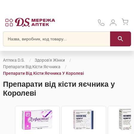
Аптека D.S.
Здоров'я Жінки
Препарати Від Кісти Яєчника
Препарати Від Кісти Яєчника У Королеві
Препарати від кісти яєчника у
Королеві