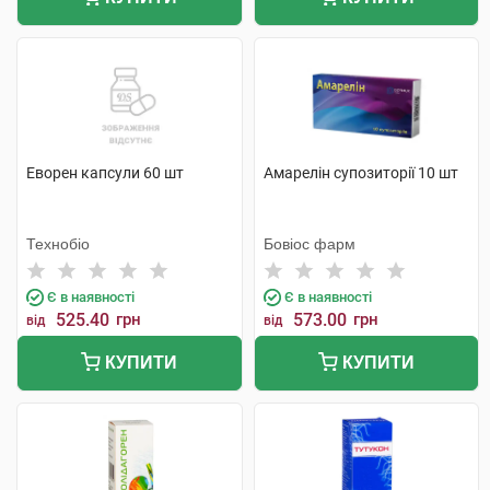
Еворен капсули 60 шт
Амарелін супозиторії 10 шт
Технобіо
Бовіос фарм
Є в наявності
Є в наявності
525.40
грн
573.00
грн
від
від
КУПИТИ
КУПИТИ