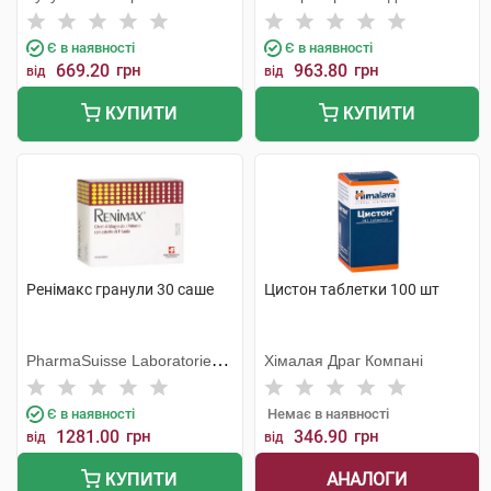
Інтернасьоналес
Є в наявності
Є в наявності
669.20
грн
963.80
грн
від
від
КУПИТИ
КУПИТИ
Ренімакс гранули 30 саше
Цистон таблетки 100 шт
PharmaSuisse Laboratories
Хімалая Драг Компані
SpA
Є в наявності
Немає в наявності
1281.00
грн
346.90
грн
від
від
АНАЛОГИ
КУПИТИ