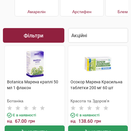
Амарелін
Арстифен
Блема
Фільтри
Botanica Марена краплі 50
Осокор Марена Красильна
мл 1 флакон
таблетки 200 мг 60 шт
Ботаніка
Красота та Здоров'я
Є в наявності
Є в наявності
67.00
грн
138.60
грн
від
від