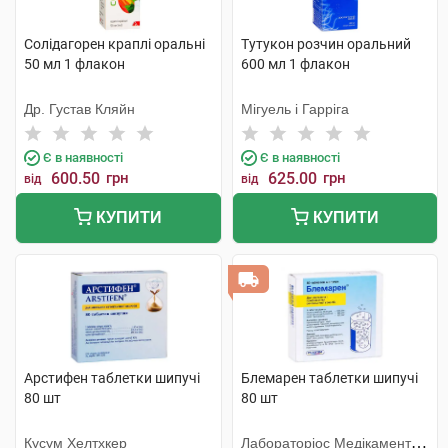
Солідагорен краплі оральні
Тутукон розчин оральний
50 мл 1 флакон
600 мл 1 флакон
Др. Густав Кляйн
Мігуель і Гарріга
Є в наявності
Є в наявності
600.50
грн
625.00
грн
від
від
КУПИТИ
КУПИТИ
Арстифен таблетки шипучі
Блемарен таблетки шипучі
80 шт
80 шт
Кусум Хелтхкер
Лабораторіос Медікаментос