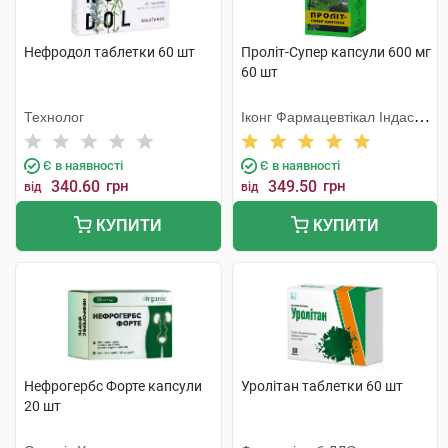
Нефродол таблетки 60 шт
Проліт-Супер капсули 600 мг
60 шт
Технолог
Іконг Фармацевтікал Індастрі
Ко
Є в наявності
Є в наявності
340.60
грн
349.50
грн
від
від
КУПИТИ
КУПИТИ
Нефрогербс Форте капсули
Уролітан таблетки 60 шт
20 шт