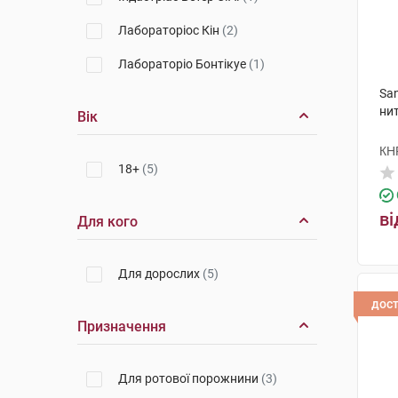
Лабораторіос Кін
(2)
Лабораторіо Бонтікуе
(1)
Sa
нит
Вік
КН
18+
(5)
ві
Для кого
Для дорослих
(5)
дос
Призначення
Для ротової порожнини
(3)