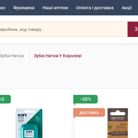
нас
Франшиза
Наші аптеки
Оплата і доставка
Акції
З
Зубні Нитки
Зубні Нитки У Королеві
=3
−30%
доставка