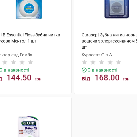
l-B Essential Floss Зубна нитка
Curasept Зубна нитка чорн
скова Ментол 1 шт
вощена з хлоргексидином 5
шт
октер енд Гембл
Курасепт С.п.А.
ньюфекчурінг
Є в наявності
Є в наявності
144.50
168.00
д
від
грн
грн
КУПИТИ
КУПИТИ