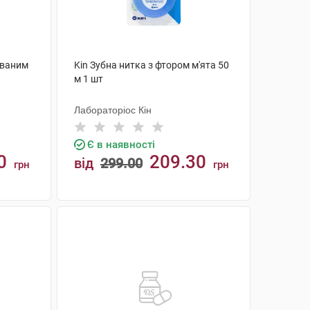
ованим
Kin Зубна нитка з фтором м'ята 50
м 1 шт
Лабораторіос Кін
Є в наявності
0
209.30
від
299.00
грн
грн
КУПИТИ