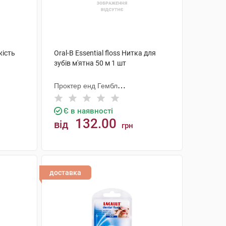
жість
Oral-B Essential floss Нитка для
зубів м'ятна 50 м 1 шт
Проктер енд Гембл
Меньюфекчурінг
Є в наявності
132.00
від
грн
КУПИТИ
доставка