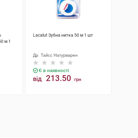
а
Lacalut Зубна нитка 50 м 1 шт
0 м 1
Др. Тайсс Натурварен
Є в наявності
213.50
від
грн
КУПИТИ