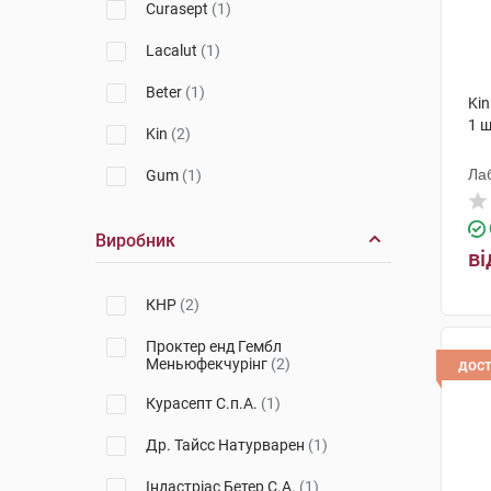
Curasept
(1)
Lacalut
(1)
Beter
(1)
Kin
1 
Kin
(2)
Лаб
Gum
(1)
Виробник
ві
КНР
(2)
Проктер енд Гембл
Меньюфекчурінг
(2)
дос
Курасепт С.п.А.
(1)
Др. Тайсс Натурварен
(1)
Індастріас Бетер С.А.
(1)