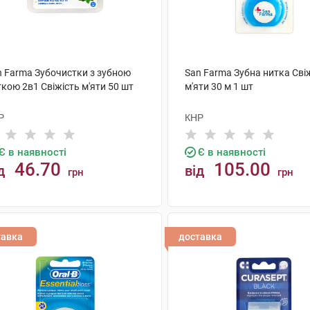
n Farma Зубочистки з зубною
San Farma Зубна нитка Сві
кою 2в1 Свіжість м'яти 50 шт
м'яти 30 м 1 шт
Р
КНР
Є в наявності
Є в наявності
46.70
105.00
д
від
грн
грн
КУПИТИ
КУПИТИ
тавка
доставка