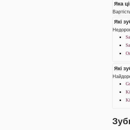
Яка ці
Вартість
Які з
Недорог
Sa
Sa
Or
Які з
Найдоро
G
Ki
Ki
Зубн