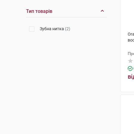
Тип товарів
Зубна нитка
(2)
Ora
во
Пр
Ме
ві