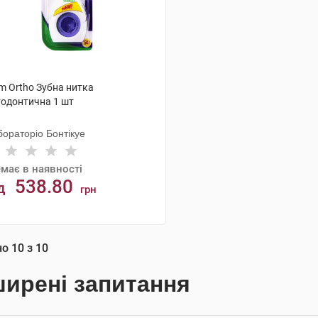
m Ortho Зубна нитка
тодонтична 1 шт
бораторіо Бонтікуе
має в наявності
538.80
д
грн
АНАЛОГИ
но
10
з
10
ирені запитання