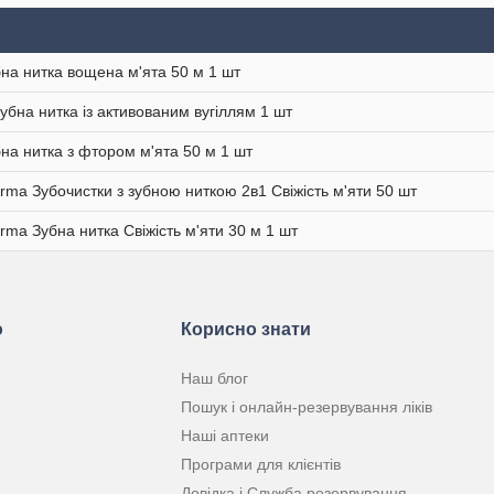
бна нитка вощена м'ята 50 м 1 шт
Зубна нитка із активованим вугіллям 1 шт
бна нитка з фтором м'ята 50 м 1 шт
rma Зубочистки з зубною ниткою 2в1 Свіжість м'яти 50 шт
rma Зубна нитка Свіжість м'яти 30 м 1 шт
ю
Корисно знати
Наш блог
Пошук і онлайн-резервування ліків
Наші аптеки
Програми для клієнтів
Довідка і Служба резервування