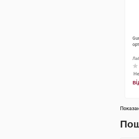
Gu
ор
Ла
Не
ві
Показа
Пош