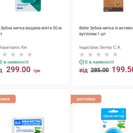
 Зубна нитка вощена м'ята 50 м
Beter Зубна нитка із актив
шт
вугіллям 1 шт
ораторіос Кін
Індастріас Бетер С.А.
Є в наявності
Є в наявності
299.00
199.5
д
від
285.00
грн
КУПИТИ
КУПИТИ
тавка
доставка