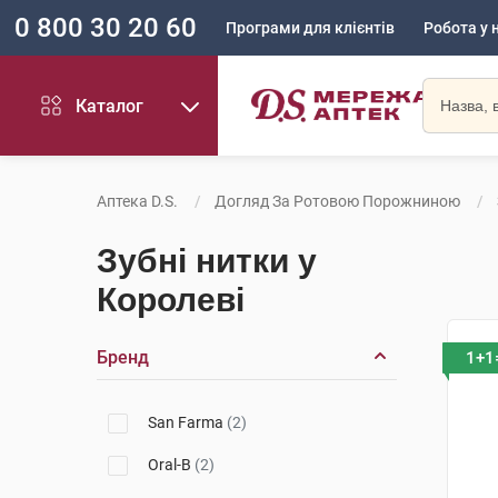
0 800 30 20 60
Програми для клієнтів
Робота у 
Каталог
Аптека D.S.
Догляд За Ротовою Порожниною
Зубні нитки у
Королеві
Бренд
1+1
San Farma
(2)
Oral-B
(2)