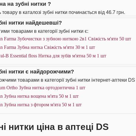
на на зубні нитки ?
 товару в каталозі зубні нитки починається від 46.7 грн.
убні нитки найдешевші?
ими товарами в категорії зубні нитки є:
n Farma Зубочистки з зубною ниткою 2в1 Свіжість м'яти 50 шт
n Farma Зубна нитка Свіжість м'яти 30 м 1 шт
al-B Essential floss Нитка для зубів м'ятна 50 м 1 шт
убні нитки є найдорожчими?
жчими товарами в категорії зубні нитки інтернет-аптеки DS 
um Ortho Зубна нитка ортодонтична 1 шт
n Зубна нитка вощена м'ята 50 м 1 шт
n Зубна нитка з фтором м'ята 50 м 1 шт
і нитки ціна в аптеці DS