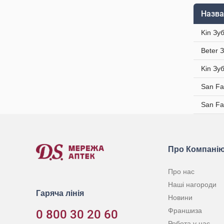
Назва
Kin Зу
Beter 
Kin Зу
San Fa
San Fa
Про Компані
Про нас
Наші нагороди
Гаряча лінія
Новини
Франшиза
0 800 30 20 60
Робота у нас