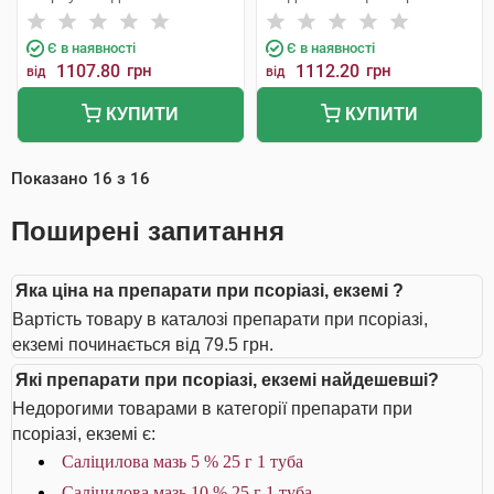
Є в наявності
Є в наявності
1107.80
грн
1112.20
грн
від
від
КУПИТИ
КУПИТИ
Показано
16
з
16
Поширені запитання
Яка ціна на препарати при псоріазі, екземі ?
Вартість товару в каталозі препарати при псоріазі,
екземі починається від 79.5 грн.
Які препарати при псоріазі, екземі найдешевші?
Недорогими товарами в категорії препарати при
псоріазі, екземі є:
Саліцилова мазь 5 % 25 г 1 туба
Саліцилова мазь 10 % 25 г 1 туба