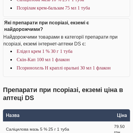
Псорілам крем-бальзам 75 мл 1 туба
Які препарати при псоріазі, екземі є
найдорожчими?
Найдорожчими товарами в категорії препарати при
псоріазі, екземі інтернет-аптеки DS є:
Елідел крем 1 % 30 г 1 туба
Скін-Кап 100 мл 1 флакон
Псоринохель Н краплі оральні 30 мл 1 флакон
Препарати при псоріазі, екземі ціна в
аптеці DS
Назва
Ціна
79.50
Саліцилова мазь 5 % 25 г 1 туба
грн