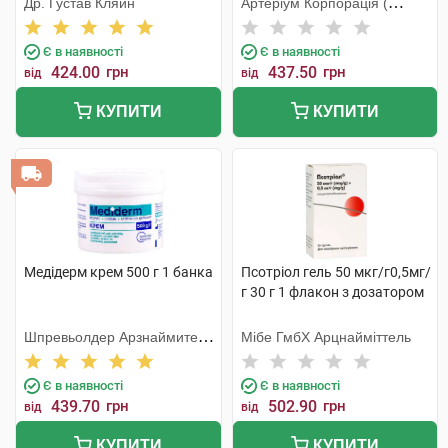
Др. Густав Кляйн
Артеріум Корпорація (
КМП+Галичфарм)
Є в наявності
Є в наявності
424.00
грн
437.50
грн
від
від
КУПИТИ
КУПИТИ
Медідерм крем 500 г 1 банка
Псотріол гель 50 мкг/г0,5мг/
г 30 г 1 флакон з дозатором
Шпревьолдер Арзнаймитель
Мібе ГмбХ Арцнайміттель
Гмбх
Є в наявності
Є в наявності
439.70
грн
502.90
грн
від
від
КУПИТИ
КУПИТИ