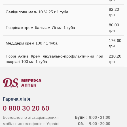
82.20
Саліцилова мазь 10 % 25 г 1 туба
грн
86.00
Псорілам крем-бальзам 75 мл 1 туба
грн
176.60
Медідерм крем 100 г 1 туба
грн
Псорі Актив Крем лікувально-профілактичний при
210.20
псоріазі 100 мл 1 туба
грн
Гаряча лінія
0 800 30 20 60
Безкоштовно зі стаціонарних і
Будні:
8:00 - 21:00
мобільних телефонів в Україні
Сб:
9:00 - 20:00