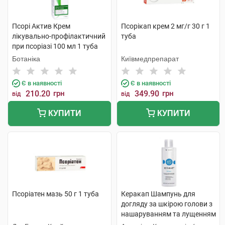
Псорі Актив Крем
Псорікап крем 2 мг/г 30 г 1
лікувально-профілактичний
туба
при псоріазі 100 мл 1 туба
Ботаніка
Київмедпрепарат
Є в наявності
Є в наявності
210.20
грн
349.90
грн
від
від
КУПИТИ
КУПИТИ
Псоріатен мазь 50 г 1 туба
Керакап Шампунь для
догляду за шкірою голови з
нашаруванням та лущенням
250 мл 1 флакон