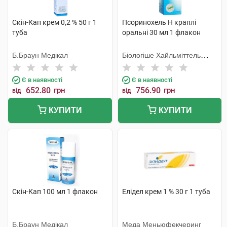
Скін-Кап крем 0,2 % 50 г 1
Псоринохель Н краплі
туба
оральні 30 мл 1 флакон
Б.Браун Медікал
Біологіше Хайльміттель
Хеель
Є в наявності
Є в наявності
652.80
грн
756.90
грн
від
від
КУПИТИ
КУПИТИ
Скін-Кап 100 мл 1 флакон
Елідел крем 1 % 30 г 1 туба
Б.Браун Медікал
Меда Меньюфекчеринг