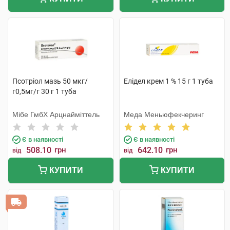
Псотріол мазь 50 мкг/
Елідел крем 1 % 15 г 1 туба
г0,5мг/г 30 г 1 туба
Мібе ГмбХ Арцнайміттель
Меда Меньюфекчеринг
Є в наявності
Є в наявності
508.10
грн
642.10
грн
від
від
КУПИТИ
КУПИТИ