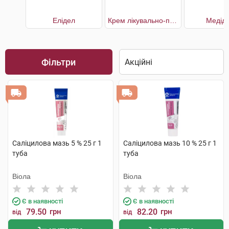
Елідел
Крем лікувально-профілактичний при псоріазі
Медід
Фільтри
Саліцилова мазь 5 % 25 г 1
Саліцилова мазь 10 % 25 г 1
туба
туба
Віола
Віола
Є в наявності
Є в наявності
79.50
грн
82.20
грн
від
від