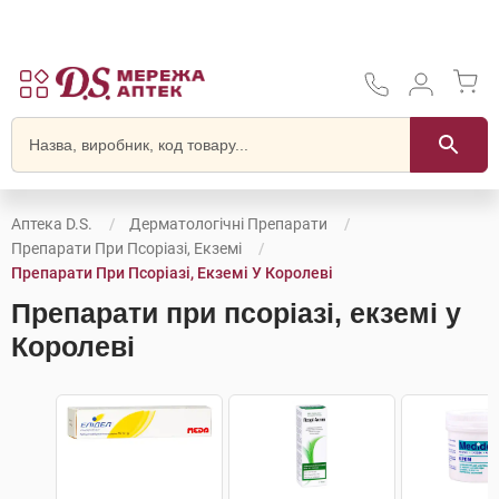
Аптека D.S.
Дерматологічні Препарати
Препарати При Псоріазі, Екземі
Препарати При Псоріазі, Екземі У Королеві
Препарати при псоріазі, екземі у
Королеві