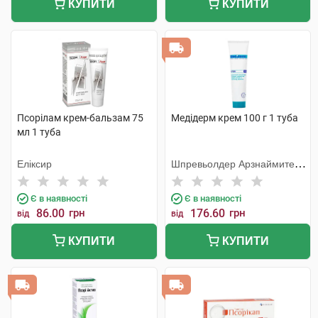
КУПИТИ
КУПИТИ
Псорілам крем-бальзам 75
Медідерм крем 100 г 1 туба
мл 1 туба
Еліксир
Шпревьолдер Арзнаймитель
Гмбх
Є в наявності
Є в наявності
86.00
грн
176.60
грн
від
від
КУПИТИ
КУПИТИ