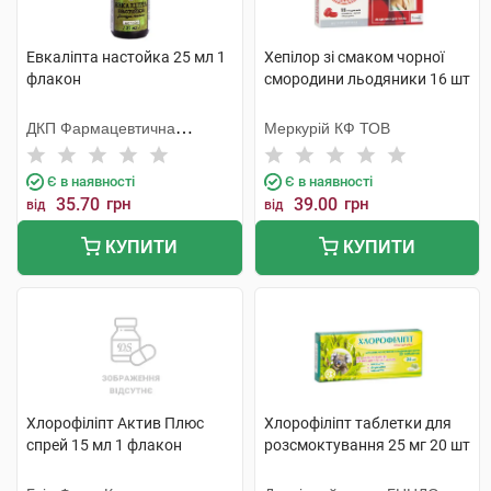
Евкаліпта настойка 25 мл 1
Хепілор зі смаком чорної
флакон
смородини льодяники 16 шт
ДКП Фармацевтична
Меркурій КФ ТОВ
фабрика
Є в наявності
Є в наявності
35.70
грн
39.00
грн
від
від
КУПИТИ
КУПИТИ
Хлорофіліпт Актив Плюс
Хлорофіліпт таблетки для
спрей 15 мл 1 флакон
розсмоктування 25 мг 20 шт