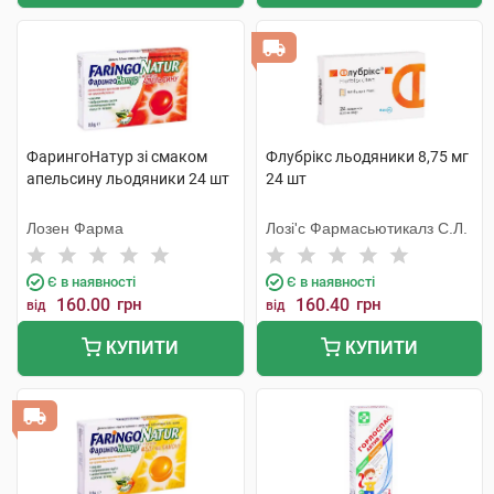
ФарингоНатур зі смаком
Флубрікс льодяники 8,75 мг
апельсину льодяники 24 шт
24 шт
Лозен Фарма
Лозі'с Фармасьютикалз С.Л.
Є в наявності
Є в наявності
160.00
грн
160.40
грн
від
від
КУПИТИ
КУПИТИ