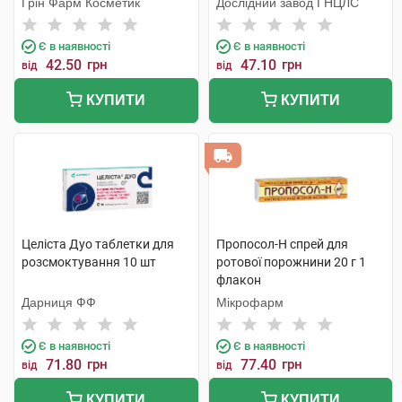
Грін Фарм Косметик
Дослідний завод ГНЦЛС
Є в наявності
Є в наявності
42.50
грн
47.10
грн
від
від
КУПИТИ
КУПИТИ
Целіста Дуо таблетки для
Пропосол-Н спрей для
розсмоктування 10 шт
ротової порожнини 20 г 1
флакон
Дарниця ФФ
Мікрофарм
Є в наявності
Є в наявності
71.80
грн
77.40
грн
від
від
КУПИТИ
КУПИТИ