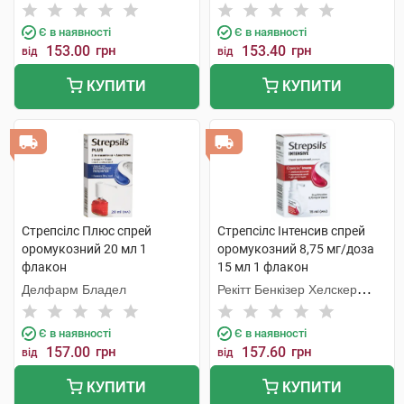
Інтернешнл
Інтернешнл
Є в наявності
Є в наявності
153.00
грн
153.40
грн
від
від
КУПИТИ
КУПИТИ
Стрепсілс Плюс спрей
Стрепсілс Інтенсив спрей
оромукозний 20 мл 1
оромукозний 8,75 мг/доза
флакон
15 мл 1 флакон
Делфарм Бладел
Рекітт Бенкізер Хелскер
Інтернешнл
Є в наявності
Є в наявності
157.00
грн
157.60
грн
від
від
КУПИТИ
КУПИТИ