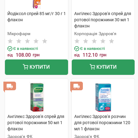
Йодіксол спрей 85 мг/г 30 г 1
Ангілекс Здоров'я спрей для
флакон
ротової порожнини 30 мл 1
флакон
Мікрофарм
Корпорація Здоров'я
Є в наявності
Є в наявності
108.00
грн
112.10
грн
від
від
КУПИТИ
КУПИТИ
Ангілекс Здоров'я спрей для
Ангілекс Здоров'я розчин
ротової порожнини 50 мл 1
для ротової порожнини 120
флакон
мл 1 флакон
Здоров'я ФК
Здоров'я ФК