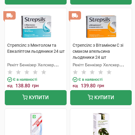
Стрепсілс з Ментолом та
Стрепсілс з Вітаміном C зі
Евкаліптом льодяники 24 шт
смаком апельсина
льодяники 24 шт
Рекітт Бенкізер Хелскер
Рекітт Бенкізер Хелскер
Інтернешнл
Інтернешнл
Є в наявності
Є в наявності
138.80
грн
139.80
грн
від
від
КУПИТИ
КУПИТИ