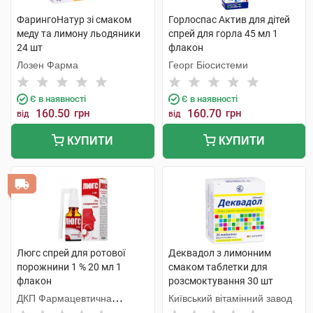
ФарингоНатур зі смаком
Горлоспас Актив для дітей
меду та лимону льодяники
спрей для горла 45 мл 1
24 шт
флакон
Лозен Фарма
Георг Біосистеми
Є в наявності
Є в наявності
160.50
грн
160.70
грн
від
від
КУПИТИ
КУПИТИ
Люгс спрей для ротової
Деквадол з лимонним
порожнини 1 % 20 мл 1
смаком таблетки для
флакон
розсмоктування 30 шт
ДКП Фармацевтична
Київський вітамінний завод
фабрика