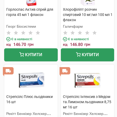
Горлоспас Актив спрей для
Хлорофіліпт розчин
горла 45 мл 1 флакон
спиртовий 10 мг/мл 100 мл 1
флакон
Георг Біосистеми
Галичфарм
Є в наявності
Є в наявності
146.70
грн
146.80
грн
від
від
КУПИТИ
КУПИТИ
Стрепсілс Плюс льодяники
Стрепсілс Інтенсив з Медом
16 шт
та Лимоном льодяники 8,75
мг 16 шт
Рекітт Бенкізер Хелскер
Рекітт Бенкізер Хелскер