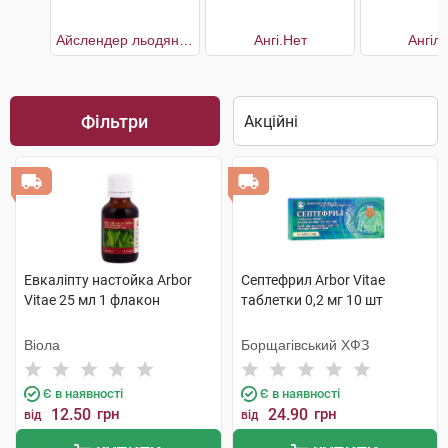
Айслендер льодяники для горла
Ангі.Нет
Ангіл
Фільтри
Евкаліпту настойка Arbor
Септефрил Arbor Vitae
Vitae 25 мл 1 флакон
таблетки 0,2 мг 10 шт
Віола
Борщагівський ХФЗ
Є в наявності
Є в наявності
12.50
грн
24.90
грн
від
від