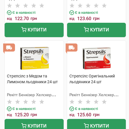
Є в наявності
Є в наявності
122.70
грн
123.60
грн
від
від
КУПИТИ
КУПИТИ
Стрепсілс з Медом та
Стрепсілс Оригінальний
Лимоном льодяники 24 шт
льодяники 24 шт
Рекітт Бенкізер Хелскер
Рекітт Бенкізер Хелскер
Інтернешнл
Інтернешнл
Є в наявності
Є в наявності
125.20
грн
125.60
грн
від
від
КУПИТИ
КУПИТИ