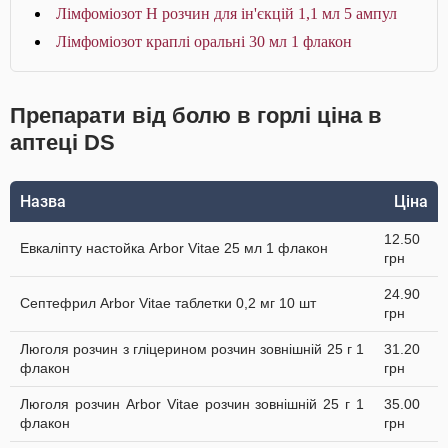
Лімфоміозот Н розчин для ін'єкцій 1,1 мл 5 ампул
Лімфоміозот краплі оральні 30 мл 1 флакон
Препарати від болю в горлі ціна в
аптеці DS
Назва
Ціна
12.50
Евкаліпту настойка Arbor Vitae 25 мл 1 флакон
грн
24.90
Септефрил Arbor Vitae таблетки 0,2 мг 10 шт
грн
Люголя розчин з гліцерином розчин зовнішній 25 г 1
31.20
флакон
грн
Люголя розчин Arbor Vitae розчин зовнішній 25 г 1
35.00
флакон
грн