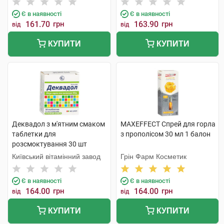
Є в наявності
Є в наявності
161.70
грн
163.90
грн
від
від
КУПИТИ
КУПИТИ
Деквадол з м'ятним смаком
MAXEFFECT Спрей для горла
таблетки для
з прополісом 30 мл 1 балон
розсмоктування 30 шт
Київський вітамінний завод
Грін Фарм Косметик
Є в наявності
Є в наявності
164.00
грн
164.00
грн
від
від
КУПИТИ
КУПИТИ