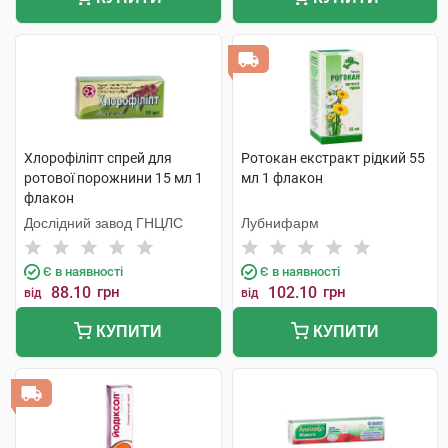
Хлорофіліпт спрей для
Ротокан екстракт рідкий 55
ротової порожнини 15 мл 1
мл 1 флакон
флакон
Дослідний завод ГНЦЛС
Лубнифарм
Є в наявності
Є в наявності
88.10
грн
102.10
грн
від
від
КУПИТИ
КУПИТИ