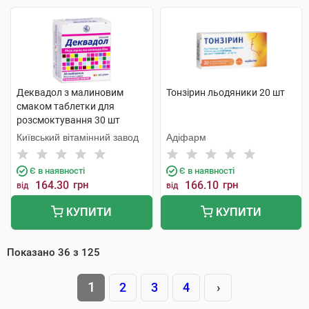
Деквадол з малиновим
Тонзірин льодяники 20 шт
смаком таблетки для
розсмоктування 30 шт
Київський вітамінний завод
Адіфарм
Є в наявності
Є в наявності
164.30
грн
166.10
грн
від
від
КУПИТИ
КУПИТИ
Показано
36
з
125
1
2
3
4
›