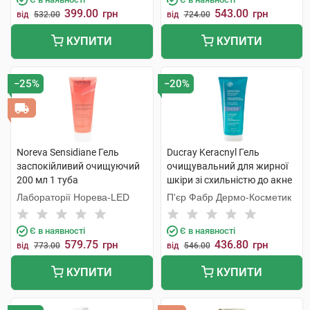
399.00
543.00
грн
грн
від
532.00
від
724.00
КУПИТИ
КУПИТИ
−25%
−20%
Noreva Sensidiane Гель
Ducray Keracnyl Гель
заспокійливий очищуючий
очищувальний для жирної
200 мл 1 туба
шкіри зі схильністю до акне
200 мл 1 туба
Лабораторії Норева-LED
П'єр Фабр Дермо-Косметик
Є в наявності
Є в наявності
579.75
436.80
грн
грн
від
773.00
від
546.00
КУПИТИ
КУПИТИ