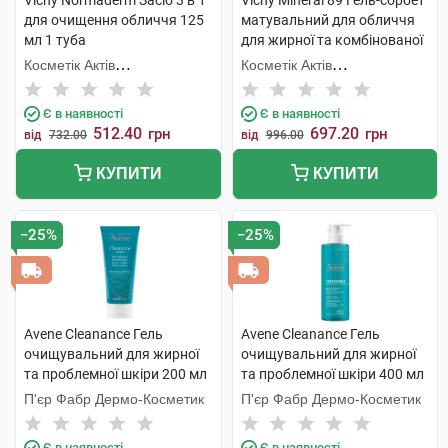
Vichy Normaderm Засіб 3 в 1
Vichy Mineral 89 Гель-сорбет
для очищення обличчя 125
матувальний для обличчя
мл 1 туба
для жирної та комбінованої
шкіри 50 мл 1 банка
Косметік Актів
Косметік Актів
Інтернаціональ
Інтернаціональ
Є в наявності
Є в наявності
512.40
697.20
грн
грн
від
732.00
від
996.00
КУПИТИ
КУПИТИ
−25%
−25%
Avene Cleanance Гель
Avene Cleanance Гель
очищувальний для жирної
очищувальний для жирної
та проблемної шкіри 200 мл
та проблемної шкіри 400 мл
1 флакон
1 флакон
П'єр Фабр Дермо-Косметик
П'єр Фабр Дермо-Косметик
Є в наявності
Є в наявності