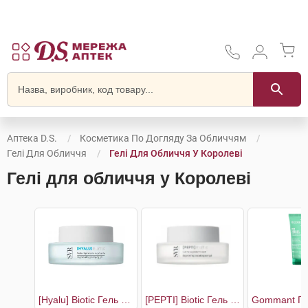
Аптека D.S.
Косметика По Догляду За Обличчям
Гелі Для Обличчя
Гелі Для Обличчя У Королеві
Гелі для обличчя у Королеві
[Hyalu] Biotic Гель відновлюючий для пружності шкіри
[PEPTI] Biotic Гель відновлюючий з матуючим ефектом