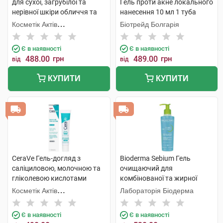
для сухої, загрубілої та
Гель проти акне локального
нерівної шкіри обличчя та
нанесення 10 мл 1 туба
тіла 236 мл 1 флакон
Косметік Актів
Біотрейд Болгарія
Інтернаціональ
Є в наявності
Є в наявності
488.00
грн
489.00
грн
від
від
КУПИТИ
КУПИТИ
CeraVe Гель-догляд з
Bioderma Sebium Гель
саліциловою, молочною та
очищаючий для
гліколевою кислотами
комбінованої та жирної
проти недосконалостей
шкіри 200 мл 1 флакон
Косметік Актів
Лабораторія Біодерма
шкіри обличчя 40 мл 1 туба
Інтернаціональ
Є в наявності
Є в наявності