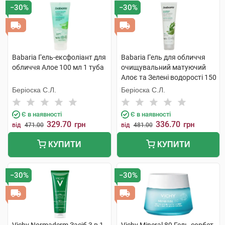
−30%
−30%
Babaria Гель-ексфоліант для
Babaria Гель для обличчя
обличчя Алое 100 мл 1 туба
очищувальний матуючий
Алоє та Зелені водорості 150
мл 1 туба
Беріоска С.Л.
Беріоска С.Л.
Є в наявності
Є в наявності
329.70
336.70
грн
грн
від
471.00
від
481.00
КУПИТИ
КУПИТИ
−30%
−30%