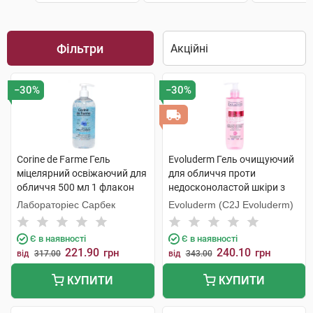
Фільтри
−30%
−30%
Corine de Farme Гель
Evoluderm Гель очищуючий
міцелярний освіжаючий для
для обличчя проти
обличчя 500 мл 1 флакон
недосконоластой шкіри з
екстрактом рожевого
Лабораторіес Сарбек
Evoluderm (C2J Evoluderm)
грейпфруту 250 мл 1 флакон
Є в наявності
Є в наявності
221.90
240.10
грн
грн
від
317.00
від
343.00
КУПИТИ
КУПИТИ