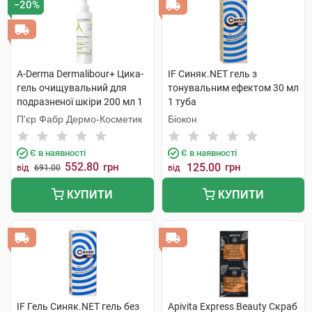
−20%
A-Derma Dermalibour+ Цика-
IF Синяк.NET гель з
гель очищувальний для
тонувальним ефектом 30 мл
подразненої шкіри 200 мл 1
1 туба
флакон
П'єр Фабр Дермо-Косметик
Біокон
Є в наявності
Є в наявності
552.80
грн
125.00
грн
від
691.00
від
КУПИТИ
КУПИТИ
IF Гель Синяк.NET гель без
Apivita Express Beauty Скраб