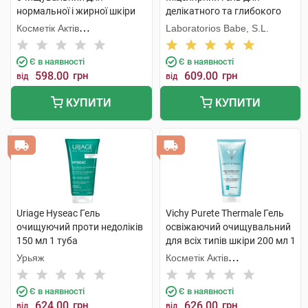
нормальної і жирної шкіри
делікатного та глибокого
обличчя та тіла 473 мл 1
очищення 240 мл 1 флакон
Косметік Актів
Laboratorios Babe, S.L.
флакон
Інтернаціональ
Є в наявності
Є в наявності
598.00
грн
609.00
грн
від
від
КУПИТИ
КУПИТИ
Uriage Hyseac Гель
Vichy Purete Thermale Гель
очищуючий проти недоліків
освіжаючий очищувальний
150 мл 1 туба
для всіх типів шкіри 200 мл 1
флакон
Урьяж
Косметік Актів
Інтернаціональ
Є в наявності
Є в наявності
624.00
грн
626.00
грн
від
від