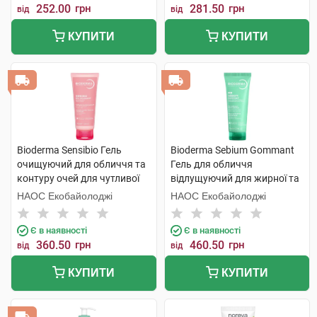
252.00
грн
281.50
грн
від
від
КУПИТИ
КУПИТИ
Bioderma Sensibio Гель
Bioderma Sebium Gommant
очищуючий для обличчя та
Гель для обличчя
контуру очей для чутливої
відлущуючий для жирної та
шкіри 100 мл 1 туба
комбінованої шкіри 75 мл 1
НАОС Екобайолоджі
НАОС Екобайолоджі
шт
Є в наявності
Є в наявності
360.50
грн
460.50
грн
від
від
КУПИТИ
КУПИТИ