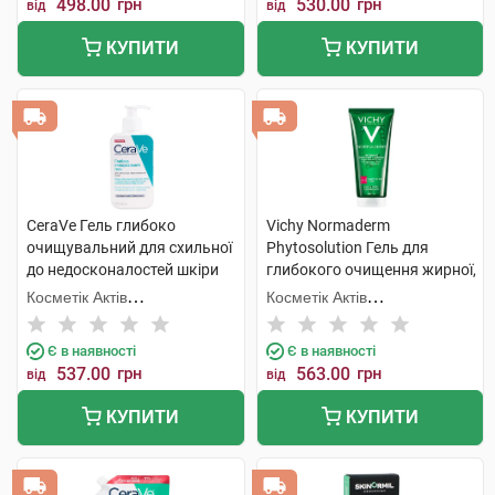
498.00
грн
530.00
грн
від
від
КУПИТИ
КУПИТИ
CeraVe Гель глибоко
Vichy Normaderm
очищувальний для схильної
Phytosolution Гель для
до недосконалостей шкіри
глибокого очищення жирної,
обличчя та тіла 236 мл 1
схильної до недоліків шкіри
Косметік Актів
Косметік Актів
флакон
200 мл 1 флакон
Інтернаціональ
Інтернаціональ
Є в наявності
Є в наявності
537.00
грн
563.00
грн
від
від
КУПИТИ
КУПИТИ