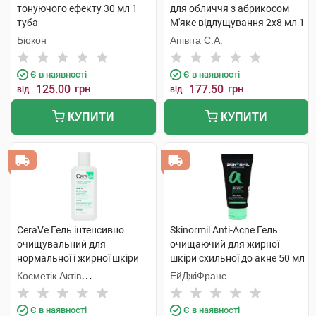
тонуючого ефекту 30 мл 1
для обличчя з абрикосом
туба
М'яке відлущування 2х8 мл 1
шт
Біокон
Апівіта С.А.
Є в наявності
Є в наявності
125.00
грн
177.50
грн
від
від
КУПИТИ
КУПИТИ
CeraVe Гель інтенсивно
Skinormil Anti-Acne Гель
очищувальний для
очищаючий для жирної
нормальної і жирної шкіри
шкіри схильної до акне 50 мл
обличчя та тіла 88 мл 1
1 туба
Косметік Актів
ЕйДжіФранс
флакон
Інтернаціональ
Є в наявності
Є в наявності