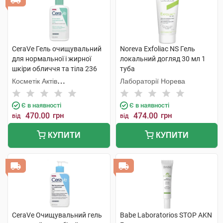
CeraVe Гель очищувальний
Noreva Exfoliac NS Гель
для нормальної і жирної
локальний догляд 30 мл 1
шкіри обличчя та тіла 236
туба
мл 1 флакон
Косметік Актів
Лабораторії Норева
Інтернаціональ
Є в наявності
Є в наявності
470.00
грн
474.00
грн
від
від
КУПИТИ
КУПИТИ
CeraVe Очищувальний гель
Babe Laboratorios STOP AKN