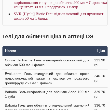
вирівнювання тону шкіри обличчя 200 мл + Сироватка
концентрат 30 мл + подарунок 1 набір
SVR [Hyalu] Biotic Гель відновлюючий для пружності
шкіри 50 мл 1 банка
Гелі для обличчя ціна в аптеці DS
Назва
Ціна
Corine de Farme Гель міцелярний освіжаючий для
221.90
обличчя 500 мл 1 флакон
грн
Evoluderm Гель очищуючий для обличчя проти
240.10
недосконоластой шкіри з екстрактом рожевого
грн
грейпфруту 250 мл 1 флакон
Babaria Гель-ексфоліант для обличчя Алое 100 мл
329.70
1 туба
грн
Babaria Гель для обличчя очищувальний матуючий
336.70