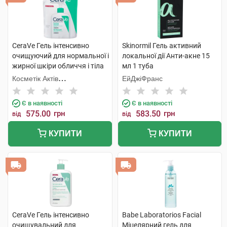
CeraVe Гель інтенсивно
Skinormil Гель активний
очищуючий для нормальної і
локальної дії Анти-акне 15
жирної шкіри обличчя і тіла
мл 1 туба
473 мл 1 пакет
Косметік Актів
ЕйДжіФранс
Інтернаціональ
Є в наявності
Є в наявності
575.00
грн
583.50
грн
від
від
КУПИТИ
КУПИТИ
CeraVe Гель інтенсивно
Babe Laboratorios Facial
очищувальний для
Міцелярний гель для