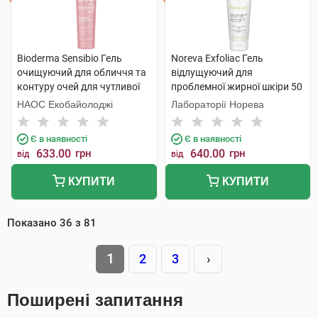
Bioderma Sensibio Гель
Noreva Exfoliac Гель
очищуючий для обличчя та
відлущуючий для
контуру очей для чутливої
проблемної жирної шкіри 50
шкіри 200 мл 1 флакон
мл 1 туба
НАОС Екобайолоджі
Лабораторії Норева
Є в наявності
Є в наявності
633.00
грн
640.00
грн
від
від
КУПИТИ
КУПИТИ
Показано
36
з
81
1
2
3
›
Поширені запитання