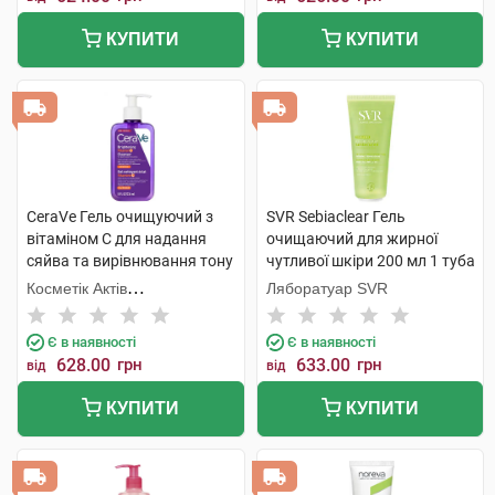
КУПИТИ
КУПИТИ
CeraVe Гель очищуючий з
SVR Sebiaclear Гель
вітаміном С для надання
очищаючий для жирної
сяйва та вирівнювання тону
чутливої шкіри 200 мл 1 туба
шкіри обличчя 236 шт 1
Косметік Актів
Ляборатуар SVR
флакон
Інтернаціональ
Є в наявності
Є в наявності
628.00
грн
633.00
грн
від
від
КУПИТИ
КУПИТИ