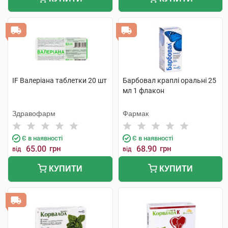
IF Валеріана таблетки 20 шт
Барбовал краплі оральні 25
мл 1 флакон
Здравофарм
Фармак
Є в наявності
Є в наявності
65.00
грн
68.90
грн
від
від
КУПИТИ
КУПИТИ