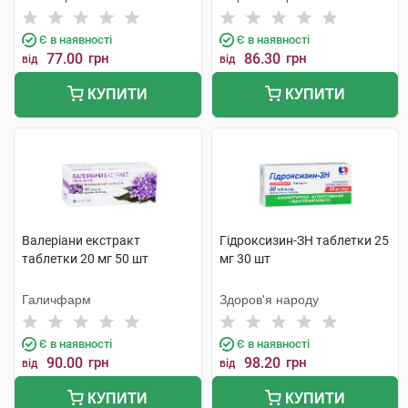
Є в наявності
Є в наявності
77.00
грн
86.30
грн
від
від
КУПИТИ
КУПИТИ
Валеріани екстракт
Гідроксизин-ЗН таблетки 25
таблетки 20 мг 50 шт
мг 30 шт
Галичфарм
Здоров'я народу
Є в наявності
Є в наявності
90.00
грн
98.20
грн
від
від
КУПИТИ
КУПИТИ