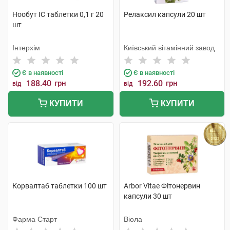
Нообут ІС таблетки 0,1 г 20
Релаксил капсули 20 шт
шт
Інтерхім
Київський вітамінний завод
Є в наявності
Є в наявності
188.40
грн
192.60
грн
від
від
КУПИТИ
КУПИТИ
Корвалтаб таблетки 100 шт
Arbor Vitae Фітонервин
капсули 30 шт
Фарма Старт
Віола