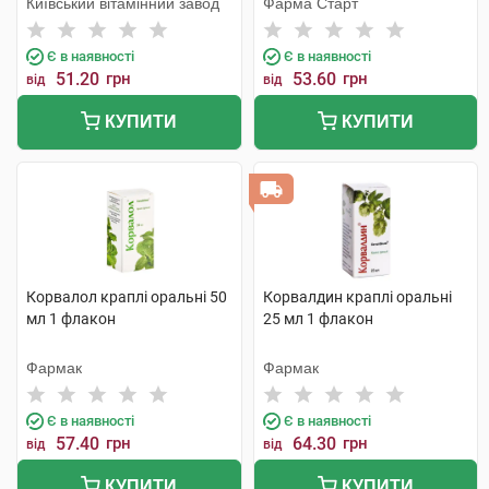
Київський вітамінний завод
Фарма Старт
Є в наявності
Є в наявності
51.20
грн
53.60
грн
від
від
КУПИТИ
КУПИТИ
Корвалол краплі оральні 50
Корвалдин краплі оральні
мл 1 флакон
25 мл 1 флакон
Фармак
Фармак
Є в наявності
Є в наявності
57.40
грн
64.30
грн
від
від
КУПИТИ
КУПИТИ