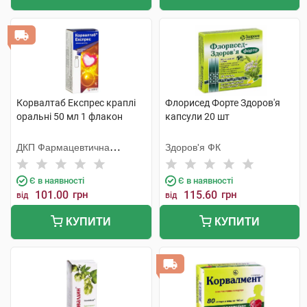
Корвалтаб Експрес краплі
Флорисед Форте Здоров'я
оральні 50 мл 1 флакон
капсули 20 шт
ДКП Фармацевтична
Здоров'я ФК
фабрика
Є в наявності
Є в наявності
101.00
грн
115.60
грн
від
від
КУПИТИ
КУПИТИ