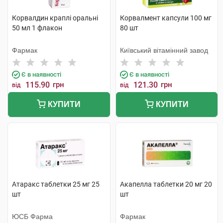
Корвалдин краплі оральні
Корвалмент капсули 100 мг
50 мл 1 флакон
80 шт
Фармак
Київський вітамінний завод
Є в наявності
Є в наявності
115.90
грн
121.30
грн
від
від
КУПИТИ
КУПИТИ
Атаракс таблетки 25 мг 25
Акапелла таблетки 20 мг 20
шт
шт
ЮСБ Фарма
Фармак