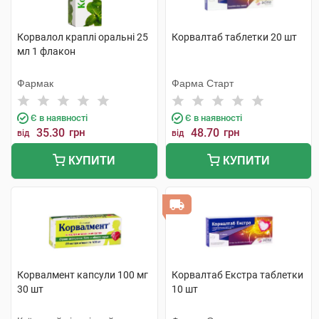
Корвалол краплі оральні 25
Корвалтаб таблетки 20 шт
мл 1 флакон
Фармак
Фарма Старт
Є в наявності
Є в наявності
35.30
грн
48.70
грн
від
від
КУПИТИ
КУПИТИ
Корвалмент капсули 100 мг
Корвалтаб Екстра таблетки
30 шт
10 шт