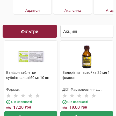
Адаптол
Акапелла
Атара
Фільтри
Валідол таблетки
Валеріани настойка 25 мл 1
сублінгвальні 60 мг 10 шт
флакон
Фармак
ДКП Фармацевтична
фабрика
Є в наявності
Є в наявності
17.20
грн
19.00
грн
від
від