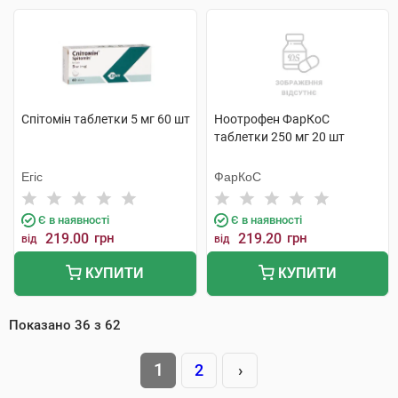
Спітомін таблетки 5 мг 60 шт
Ноотрофен ФарКоС
таблетки 250 мг 20 шт
Егіс
ФарКоС
Є в наявності
Є в наявності
219.00
грн
219.20
грн
від
від
КУПИТИ
КУПИТИ
Показано
36
з
62
1
2
›