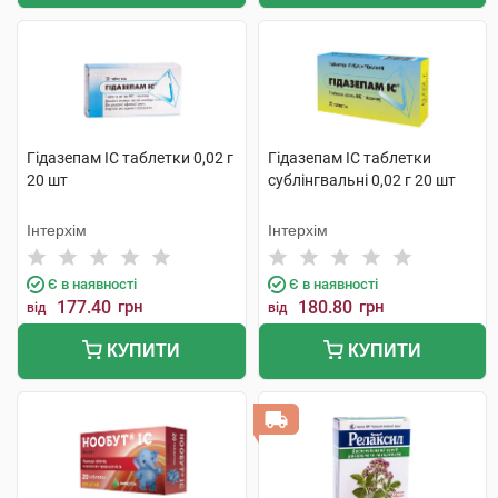
Гідазепам IC таблетки 0,02 г
Гідазепам IC таблетки
20 шт
сублінгвальні 0,02 г 20 шт
Інтерхім
Інтерхім
Є в наявності
Є в наявності
177.40
грн
180.80
грн
від
від
КУПИТИ
КУПИТИ