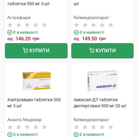
таблетки 500 мг 3 шт
шт
Астрафарм
Київмедпрепарат
Є в наявності
Є в наявності
146.20
грн
149.50
грн
від
від
КУПИТИ
КУПИТИ
Азитроміцин таблетки 500
Амоксил ДТ таблетки
мг 3 шт
дисперговані 500 мг 20 шт
Ананта Медікеар
Київмедпрепарат
Є в наявності
Є в наявності