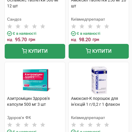
Оспамокс таблетки 500 мг
Амоксил таблетки 250 мг 20
12 шт
шт
Сандоз
Київмедпрепарат
Є в наявності
Є в наявності
95.70
грн
98.20
грн
від
від
КУПИТИ
КУПИТИ
Азитроміцин Здоров'я
Амоксил-К порошок для
капсули 500 мг 3 шт
ін'єкцій 1 г/0,2 г 1 флакон
Здоров'я ФК
Київмедпрепарат
Є в наявності
Є в наявності