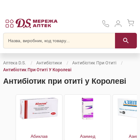
Аптека D.S.
Антибіотики
Антибіотик При Отиті
Антибіотик При Отиті У Королеві
Антибіотик при отиті у Королеві
Абиклав
Азимед
Азип