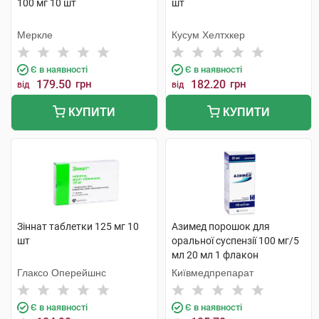
100 мг 10 шт
шт
Меркле
Кусум Хелтхкер
Є в наявності
Є в наявності
179.50
грн
182.20
грн
від
від
КУПИТИ
КУПИТИ
Зіннат таблетки 125 мг 10
Азимед порошок для
шт
оральної суспензії 100 мг/5
мл 20 мл 1 флакон
Глаксо Оперейшнс
Київмедпрепарат
Є в наявності
Є в наявності