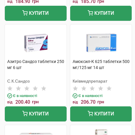
184.90
грн
185.70
грн
від
від
КУПИТИ
КУПИТИ
Азитро Сандоз таблетки 250
Амоксил-К 625 таблетки 500
мг 6 шт
мг/125 мг 14 шт
С.К.Сандоз
Київмедпрепарат
Є в наявності
Є в наявності
200.40
грн
206.70
грн
від
від
КУПИТИ
КУПИТИ