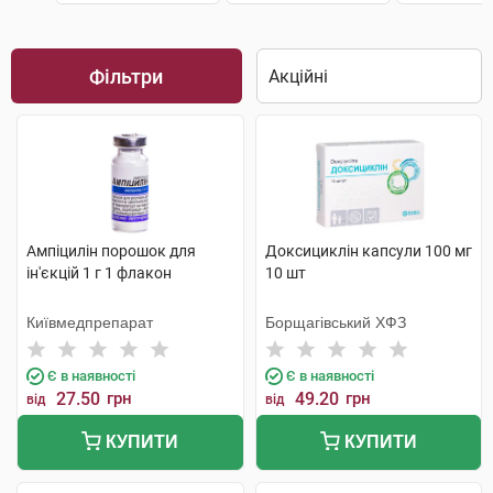
Фільтри
Ампіцилін порошок для
Доксициклін капсули 100 мг
ін'єкцій 1 г 1 флакон
10 шт
Київмедпрепарат
Борщагівський ХФЗ
Є в наявності
Є в наявності
27.50
грн
49.20
грн
від
від
КУПИТИ
КУПИТИ