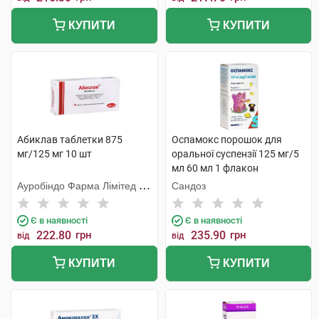
КУПИТИ
КУПИТИ
Абиклав таблетки 875
Оспамокс порошок для
мг/125 мг 10 шт
оральної суспензії 125 мг/5
мл 60 мл 1 флакон
Ауробіндо Фарма Лімітед -
Сандоз
Юніт ІV
Є в наявності
Є в наявності
222.80
грн
235.90
грн
від
від
КУПИТИ
КУПИТИ