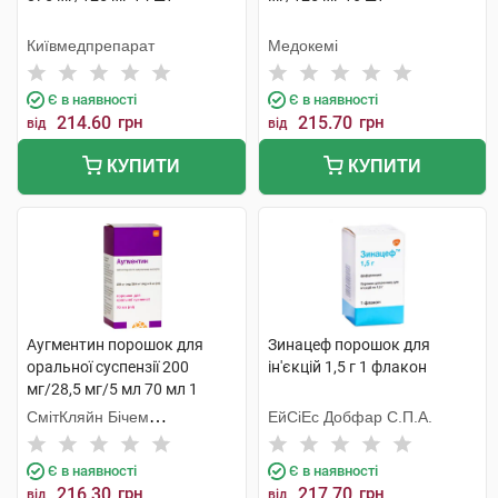
Київмедпрепарат
Медокемі
Є в наявності
Є в наявності
214.60
грн
215.70
грн
від
від
КУПИТИ
КУПИТИ
Аугментин порошок для
Зинацеф порошок для
оральної суспензії 200
ін'єкцій 1,5 г 1 флакон
мг/28,5 мг/5 мл 70 мл 1
флакон
СмітКляйн Бічем
ЕйСіЕс Добфар С.П.А.
Фармасьютикалс
Є в наявності
Є в наявності
216.30
грн
217.70
грн
від
від