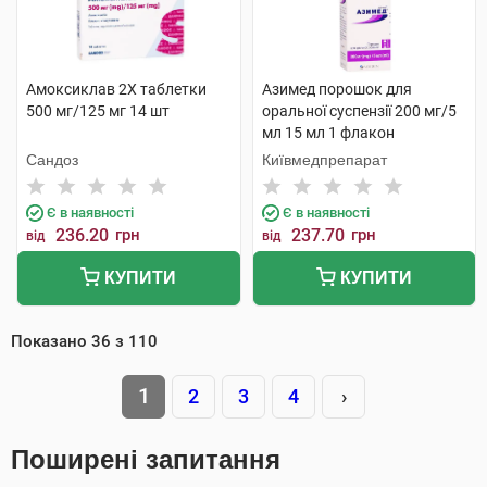
Амоксиклав 2Х таблетки
Азимед порошок для
500 мг/125 мг 14 шт
оральної суспензії 200 мг/5
мл 15 мл 1 флакон
Сандоз
Київмедпрепарат
Є в наявності
Є в наявності
236.20
грн
237.70
грн
від
від
КУПИТИ
КУПИТИ
Показано
36
з
110
1
2
3
4
›
Поширені запитання