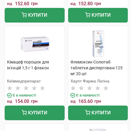
152.60
грн
152.80
грн
від
від
КУПИТИ
КУПИТИ
Кімацеф порошок для
Флемоксин Солютаб
ін'єкцій 1,5 г 1 флакон
таблетки дисперговані 125
мг 20 шт
Київмедпрепарат
Хаупт Фарма Латіна
Є в наявності
Є в наявності
154.00
грн
165.60
грн
від
від
КУПИТИ
КУПИТИ