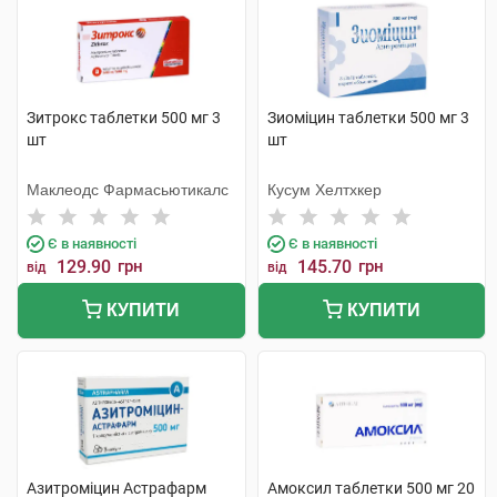
Зитрокс таблетки 500 мг 3
Зиоміцин таблетки 500 мг 3
шт
шт
Маклеодс Фармасьютикалс
Кусум Хелтхкер
Є в наявності
Є в наявності
129.90
грн
145.70
грн
від
від
КУПИТИ
КУПИТИ
Азитроміцин Астрафарм
Амоксил таблетки 500 мг 20