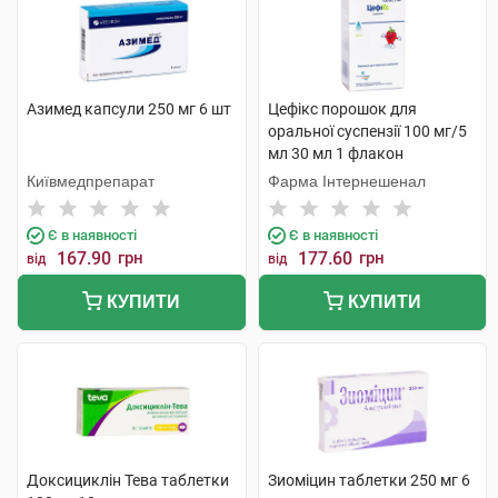
Азимед капсули 250 мг 6 шт
Цефікс порошок для
оральної суспензії 100 мг/5
мл 30 мл 1 флакон
Київмедпрепарат
Фарма Інтернешенал
Є в наявності
Є в наявності
167.90
грн
177.60
грн
від
від
КУПИТИ
КУПИТИ
Доксициклін Тева таблетки
Зиоміцин таблетки 250 мг 6