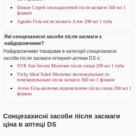
Біокон Спрей охолоджуючий після засмаги 160 мл 1
флакон
Agrado Гель після засмаги Алое 200 мл 1 туба
Які сонцезахисні засоби після засмаги є
найдорожчими?
Найдорожчими товарами в категорії сонцезахисні
засоби після засмаги інтернет-аптеки DS є:
SVR Sun Secure Молочко після сонця 200 мл 1 туба
Vichy Ideal Soleil Молочко зволожувальне та
пом'якшувальне після засмаги 300 мл 1 флакон
Avene Гель-молочко відновлюючe після сонця 200 мл 1
флакон
Сонцезахисні засоби після засмаги
ціна в аптеці DS