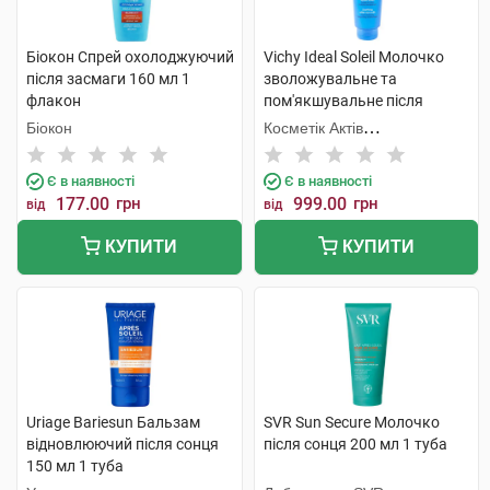
Біокон Спрей охолоджуючий
Vichy Ideal Soleil Молочко
після засмаги 160 мл 1
зволожувальне та
флакон
пом'якшувальне після
засмаги 300 мл 1 флакон
Біокон
Косметік Актів
Інтернаціональ
Є в наявності
Є в наявності
177.00
грн
999.00
грн
від
від
КУПИТИ
КУПИТИ
Uriage Bariesun Бальзам
SVR Sun Secure Молочко
відновлюючий після сонця
після сонця 200 мл 1 туба
150 мл 1 туба