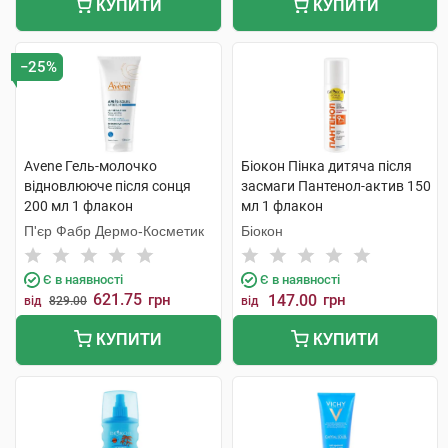
КУПИТИ
КУПИТИ
−25%
Avene Гель-молочко
Біокон Пінка дитяча після
відновлюючe після сонця
засмаги Пантенол-актив 150
200 мл 1 флакон
мл 1 флакон
П'єр Фабр Дермо-Косметик
Біокон
Є в наявності
Є в наявності
621.75
грн
147.00
грн
від
829.00
від
КУПИТИ
КУПИТИ