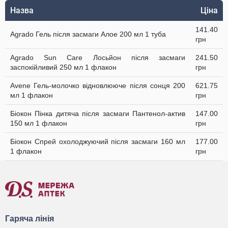
Назва
Ціна
141.40
Agrado Гель після засмаги Алое 200 мл 1 туба
грн
Agrado Sun Care Лосьйон після засмаги
241.50
заспокійливий 250 мл 1 флакон
грн
Avene Гель-молочко відновлюючe після сонця 200
621.75
мл 1 флакон
грн
Біокон Пінка дитяча після засмаги Пантенол-актив
147.00
150 мл 1 флакон
грн
Біокон Спрей охолоджуючий після засмаги 160 мл
177.00
1 флакон
грн
Гаряча лінія