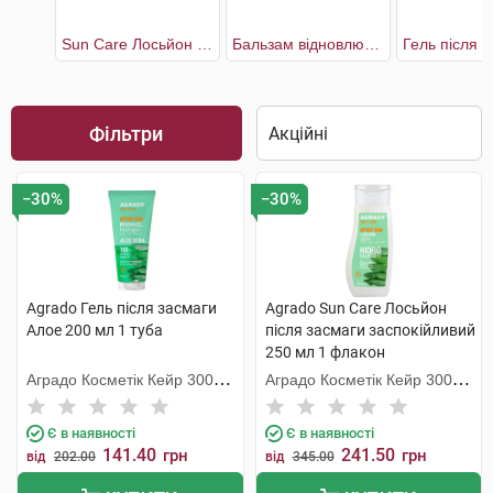
Sun Care Лосьйон після засмаги заспокійливий
Бальзам відновлюючий після сонця
Фільтри
−30%
−30%
Agrado Гель після засмаги
Agrado Sun Care Лосьйон
Алое 200 мл 1 туба
після засмаги заспокійливий
250 мл 1 флакон
Аградо Косметік Кейр 3000
Аградо Косметік Кейр 3000
С.Л.У.
С.Л.У.
Є в наявності
Є в наявності
141.40
241.50
грн
грн
від
202.00
від
345.00