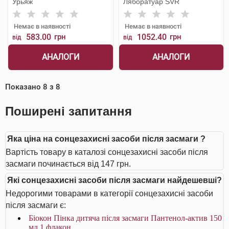
Урьяж
Ляборатуар SVR
Немає в наявності
Немає в наявності
583.00
грн
1052.40
грн
від
від
АНАЛОГИ
АНАЛОГИ
Показано
8
з
8
Поширені запитання
Яка ціна на сонцезахисні засоби після засмаги ?
Вартість товару в каталозі сонцезахисні засоби після
засмаги починається від 147 грн.
Які сонцезахисні засоби після засмаги найдешевші?
Недорогими товарами в категорії сонцезахисні засоби
після засмаги є:
Біокон Пінка дитяча після засмаги Пантенол-актив 150
мл 1 флакон