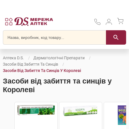
Аптека D.S.
Дерматологічні Препарати
Засоби Від Забиття Та Синців
Засоби Від Забиття Та Синців У Королеві
Засоби від забиття та синців у
Королеві