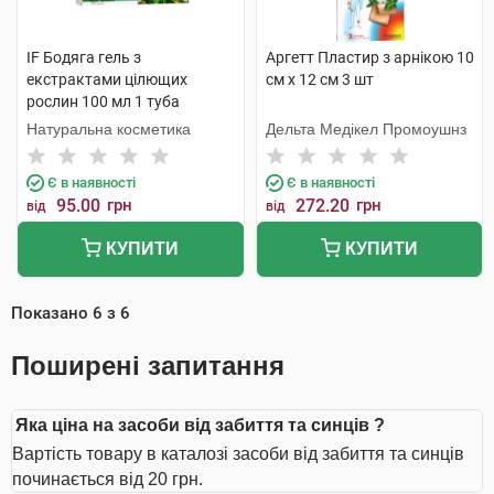
IF Бодяга гель з
Аргетт Пластир з арнікою 10
екстрактами цілющих
см х 12 см 3 шт
рослин 100 мл 1 туба
Натуральна косметика
Дельта Медікел Промоушнз
Є в наявності
Є в наявності
95.00
грн
272.20
грн
від
від
КУПИТИ
КУПИТИ
Показано
6
з
6
Поширені запитання
Яка ціна на засоби від забиття та синців ?
Вартість товару в каталозі засоби від забиття та синців
починається від 20 грн.