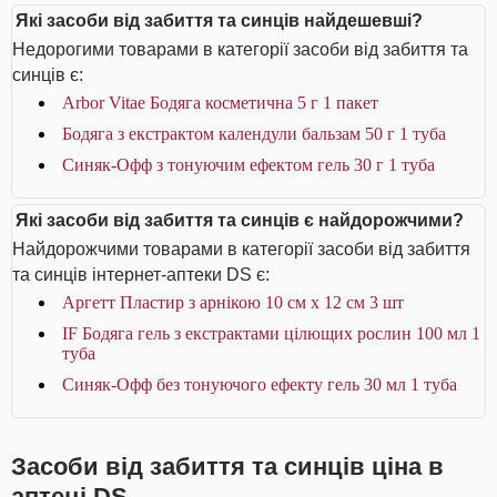
Які засоби від забиття та синців найдешевші?
Недорогими товарами в категорії засоби від забиття та
синців є:
Arbor Vitae Бодяга косметична 5 г 1 пакет
Бодяга з екстрактом календули бальзам 50 г 1 туба
Синяк-Офф з тонуючим ефектом гель 30 г 1 туба
Які засоби від забиття та синців є найдорожчими?
Найдорожчими товарами в категорії засоби від забиття
та синців інтернет-аптеки DS є:
Аргетт Пластир з арнікою 10 см х 12 см 3 шт
IF Бодяга гель з екстрактами цілющих рослин 100 мл 1
туба
Синяк-Офф без тонуючого ефекту гель 30 мл 1 туба
Засоби від забиття та синців ціна в
аптеці DS