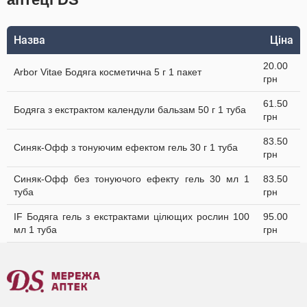
Назва
Ціна
20.00
Arbor Vitae Бодяга косметична 5 г 1 пакет
грн
61.50
Бодяга з екстрактом календули бальзам 50 г 1 туба
грн
83.50
Синяк-Офф з тонуючим ефектом гель 30 г 1 туба
грн
Синяк-Офф без тонуючого ефекту гель 30 мл 1
83.50
туба
грн
IF Бодяга гель з екстрактами цілющих рослин 100
95.00
мл 1 туба
грн