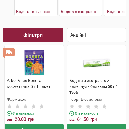
Бодяга гель з екстрактами цілющих рослин
Бодяга з екстрактом календули
Бодяга кос
Фільтри
Arbor Vitae Бодяга
Бодяга з екстрактом
косметична 5 г 1 пакет
календули бальзам 50 г 1
туба
Фармаком
Георг Біосистеми
Є в наявності
Є в наявності
20.00
грн
61.50
грн
від
від