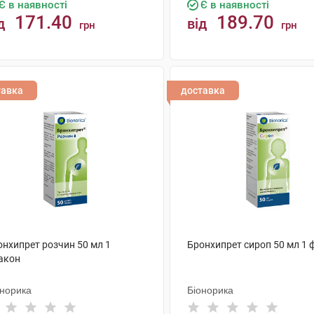
Є в наявності
Є в наявності
171.40
189.70
д
від
грн
грн
КУПИТИ
КУПИТИ
тавка
доставка
онхипрет розчин 50 мл 1
Бронхипрет сироп 50 мл 1 
акон
онорика
Біонорика