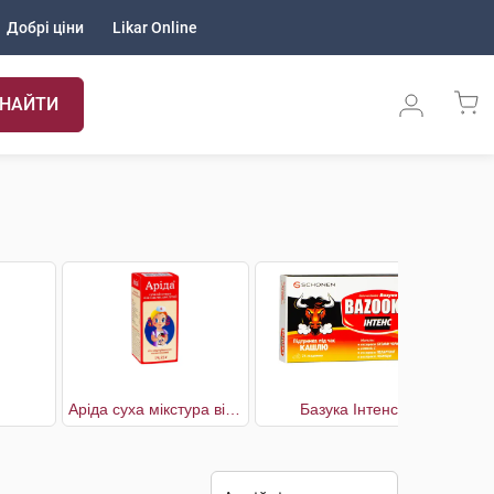
Добрі ціни
Likar Online
НАЙТИ
Аріда суха мікстура від кашлю для дітей
Базука Інтенс
Базук