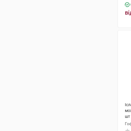
ві
Ісл
мох
шт
Го