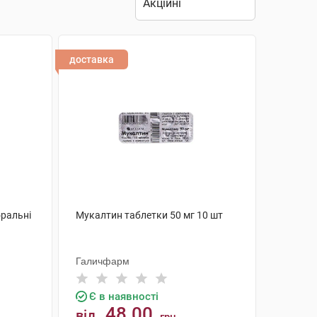
доставка
оральні
Мукалтин таблетки 50 мг 10 шт
Галичфарм
Є в наявності
48.00
від