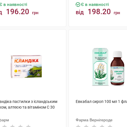
Є в наявності
Є в наявності
196.20
198.20
д
від
грн
грн
КУПИТИ
КУПИТИ
андіка пастилки з ісландським
Евкабал сироп 100 мл 1 ф
ом, алтеєю та вітаміном С 30
фарм
Фарма Вернігероде