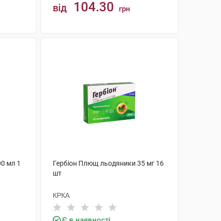
104.30
від
грн
КУПИТИ
00 мл 1
Гербіон Плющ льодяники 35 мг 16
шт
КРКА
Є в наявності