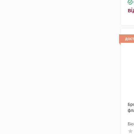
ві
дос
Бр
фл
Бі