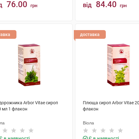
76.00
84.40
д
від
грн
грн
КУПИТИ
КУПИТИ
тавка
доставка
дорожника Arbor Vitae сироп
Плюща сироп Arbor Vitae 2
0 мл 1 флакон
флакон
ола
Віола
Є в наявності
Є в наявності