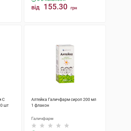
155.30
від
грн
КУПИТИ
м C
Алтейка Галичфарм сироп 200 мл
20 шт
1 флакон
Галичфарм