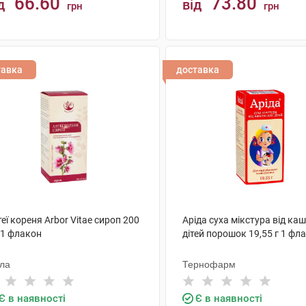
66.60
73.80
д
від
грн
грн
КУПИТИ
КУПИТИ
тавка
доставка
еї кореня Arbor Vitae сироп 200
Аріда суха мікстура від ка
 1 флакон
дітей порошок 19,55 г 1 фл
ола
Тернофарм
Є в наявності
Є в наявності