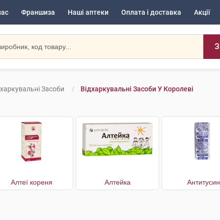
нас
Франшиза
Наші аптеки
Оплата і доставка
Акції
З
дхаркувальні Засоби
Відхаркувальні Засоби У Королеві
Алтеї кореня
Алтейка
Антитусин