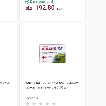
Є в наявності
192.80
від
грн
КУПИТИ
флакон
Ісландіка пастилки з ісландським
мохом та вітаміном С 30 шт
Гофарм