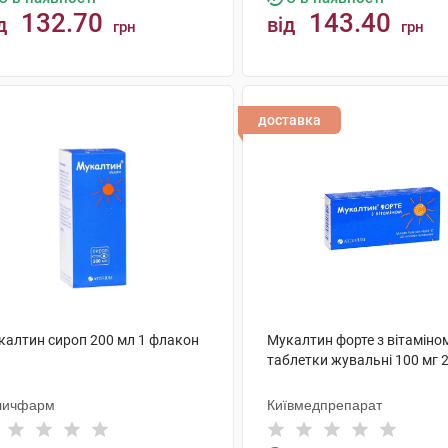
132.70
143.40
д
від
грн
грн
КУПИТИ
КУПИТИ
доставка
калтин сироп 200 мл 1 флакон
Мукалтин форте з вітаміно
таблетки жувальні 100 мг 
личфарм
Київмедпрепарат