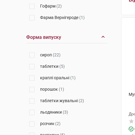
Гофарм
(2)
Фарма Вернігероде
(1)
Фармак
(4)
Форма випуску
Сантья Ельжбета
(1)
Др. Тайсс Натурварен
(2)
сироп
(22)
Енгельгард Арцнайміттель
(7)
таблетки
(5)
Дельта Медікел Промоушнз
(3)
краплі оральні
(1)
Мексмар Нечурел енд Хелсі
порошок
(1)
Продактс
(1)
Му
таблетки жувальні
(2)
льодяники
(3)
До
розчин
(2)