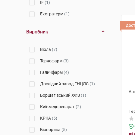
IF
(1)
Екстратерм
(1)
дос
Виробник
Віола
(7)
Тернофарм
(3)
Галичфарм
(4)
Дослідний завод ГНЦЛС
(1)
Ан
Борщагівський ХФЗ
(1)
Київмедпрепарат
(2)
Те
КРКА
(5)
Біонорика
(5)
ві