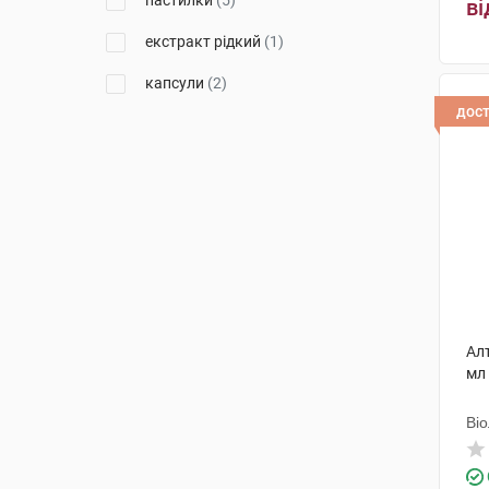
пастилки
(5)
ві
екстракт рідкий
(1)
капсули
(2)
дос
еліксир
(3)
таблетки шипучі
(1)
розчин оральний
(1)
Алт
мл
Ві