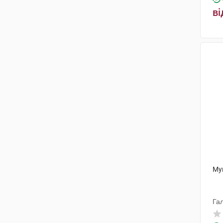
ві
Му
Га