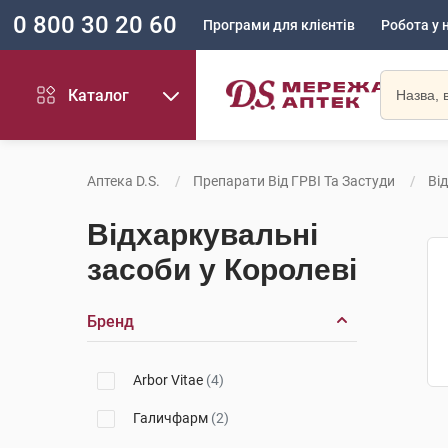
0 800 30 20 60
Програми для клієнтів
Робота у 
Каталог
Аптека D.S.
Препарати Від ГРВІ Та Застуди
Ві
Відхаркувальні
засоби у Королеві
Бренд
Arbor Vitae
(4)
Галичфарм
(2)