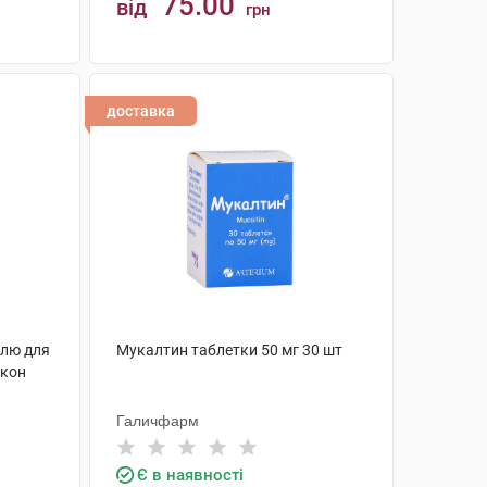
75.00
від
грн
КУПИТИ
доставка
шлю для
Мукалтин таблетки 50 мг 30 шт
акон
Галичфарм
Є в наявності