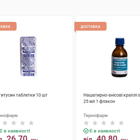
тавка
доставка
титусин таблетки 10 шт
Нашатирно-анісові краплі 
25 мл 1 флакон
рнофарм
Тернофарм
Є в наявності
Є в наявності
26.70
40.80
д
від