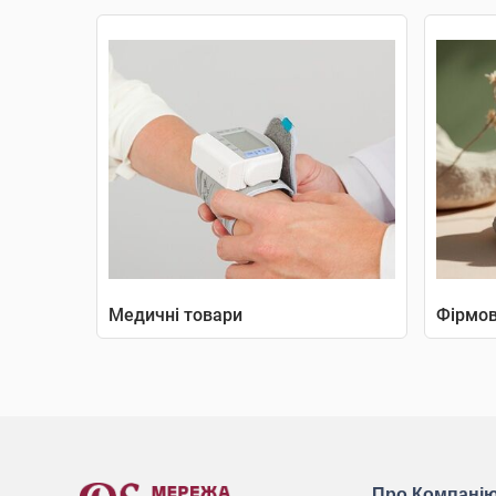
Медичні товари
Фірмов
Про Компані