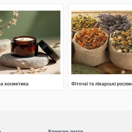
а косметика
Фіточаї та лікарські росли
ю
Корисно знати