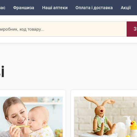
нас
Франшиза
Наші аптеки
Оплата і доставка
Акції
З
і