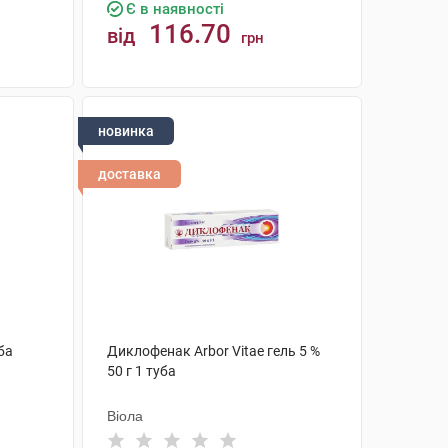
Є в наявності
116.70
від
грн
КУПИТИ
новинка
доставка
уба
Диклофенак Arbor Vitae гель 5 %
50 г 1 туба
Віола