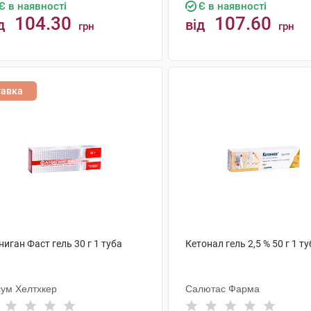
Є в наявності
Є в наявності
104.30
107.60
д
від
грн
грн
КУПИТИ
КУПИТИ
тавка
иган Фаст гель 30 г 1 туба
Кетонал гель 2,5 % 50 г 1 т
сум Хелтхкер
Салютас Фарма