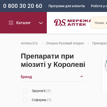
0 800 30 20 60
Програми для клієнтів
Робота у 
Каталог
Аптека D.S.
Опорно-Руховий Апарат
Препарат
Препарати при
міозиті у Королеві
Бренд
Здоров'я
(1)
Софарма
(1)