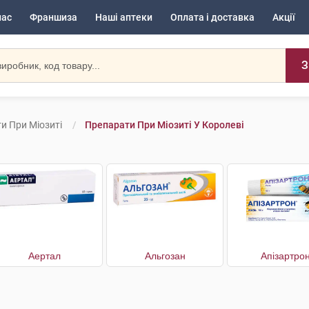
нас
Франшиза
Наші аптеки
Оплата і доставка
Акції
З
и При Міозиті
Препарати При Міозиті У Королеві
Аертал
Альгозан
Апізартро