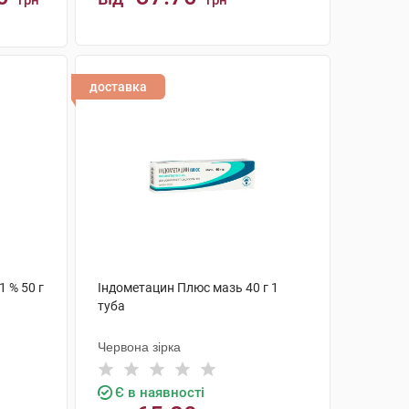
грн
грн
КУПИТИ
доставка
 % 50 г
Індометацин Плюс мазь 40 г 1
туба
Червона зірка
Є в наявності