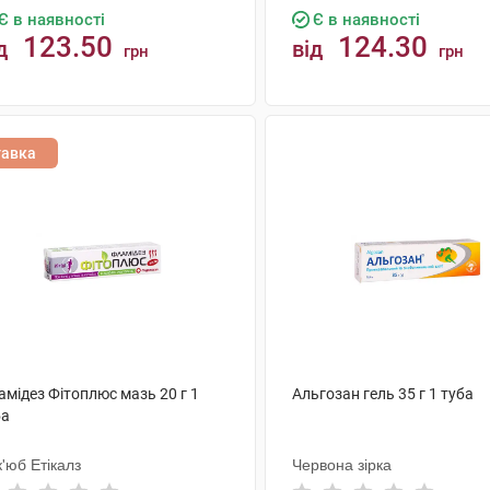
Є в наявності
Є в наявності
123.50
124.30
д
від
грн
грн
КУПИТИ
КУПИТИ
тавка
мідез Фітоплюс мазь 20 г 1
Альгозан гель 35 г 1 туба
ба
'юб Етікалз
Червона зірка