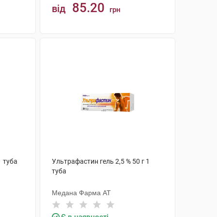
85.20
від
грн
КУПИТИ
1 туба
Ультрафастин гель 2,5 % 50 г 1
туба
Медана Фарма АТ