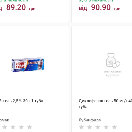
Є в наявності
Є в наявності
89.20
90.90
д
від
грн
грн
КУПИТИ
КУПИТИ
і гель 2,5 % 30 г 1 туба
Диклофенак гель 50 мг/г 40
туба
рмак
Лубнифарм