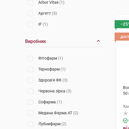
Arbor Vitae
(1)
Аргетт
(5)
−25
IF
(1)
дос
Виробник
Фітофарм
(1)
Тернофарм
(1)
Здоров'я ФК
(3)
Во
Червона зірка
(3)
50 
Софарма
(1)
Хал
Медана Фарма АТ
(2)
Лубнифарм
(2)
ві