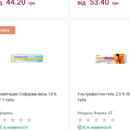
44.20
53.40
д
від
грн
грн
КУПИТИ
КУПИТИ
тавка
дометацин Софарма мазь 10 %
Ультрафастин гель 2,5 % 30
г 1 туба
туба
фарма
Медана Фарма АТ
Є в наявності
Є в наявності