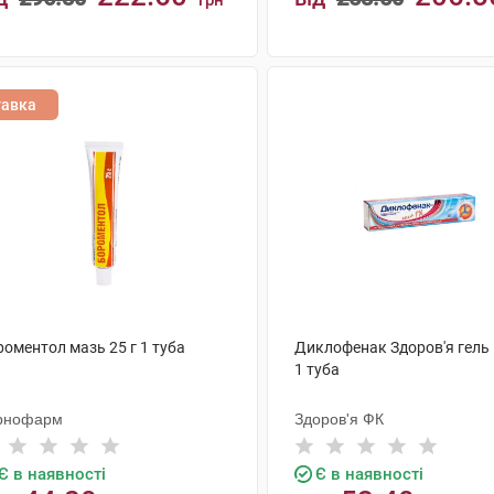
грн
КУПИТИ
КУПИТИ
тавка
оментол мазь 25 г 1 туба
Диклофенак Здоров'я гель 1
1 туба
рнофарм
Здоров'я ФК
Є в наявності
Є в наявності