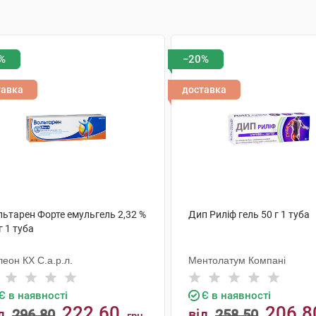
%
−20%
тавка
доставка
льтарен Форте емульгель 2,32 %
Дип Риліф гель 50 г 1 туба
г 1 туба
еон КХ С.а.р.л.
Ментолатум Компані
Є в наявності
Є в наявності
222.60
206.8
д
296.80
від
258.50