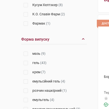
Кусум Хелтхкер
(8)
К.О. Славія Фарм
(2)
дос
Фармак
(1)
Салютас Фарма
(6)
Форма випуску
Віола
(1)
Енк'юб Етікалз
(3)
мазь
(9)
Емамі
(1)
гель
(43)
Ментолатум Компані
(3)
крем
(7)
Бор
Менаріні Мануфактурінг
(2)
емульсійний гель
(4)
Дельта Медікел Промоушнз
(5)
розчин нашкірний
(1)
Те
Дарниця ФФ
(2)
емульгель
(4)
ДКП Фармацевтична фабрика