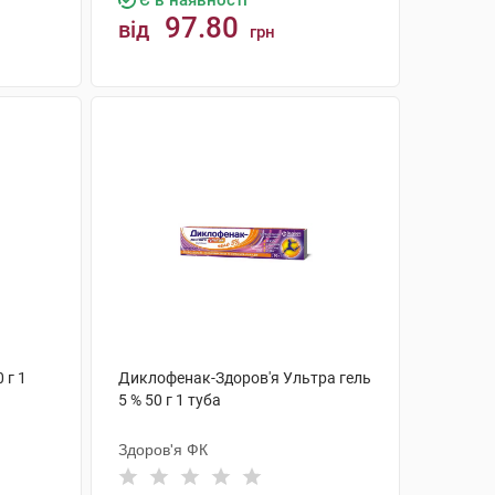
Є в наявності
97.80
від
грн
КУПИТИ
 г 1
Диклофенак-Здоров'я Ультра гель
5 % 50 г 1 туба
Здоров'я ФК