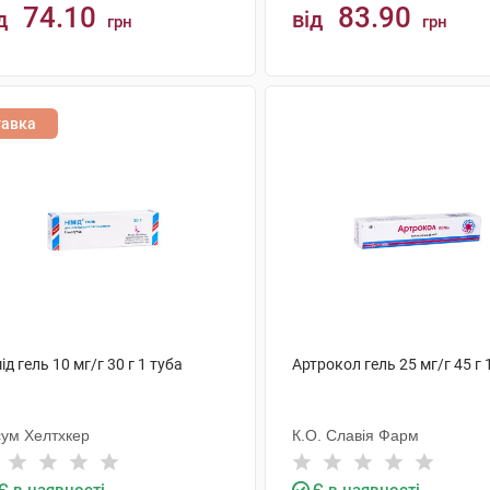
74.10
83.90
д
від
грн
грн
КУПИТИ
КУПИТИ
тавка
ід гель 10 мг/г 30 г 1 туба
Артрокол гель 25 мг/г 45 г 
сум Хелтхкер
К.О. Славія Фарм