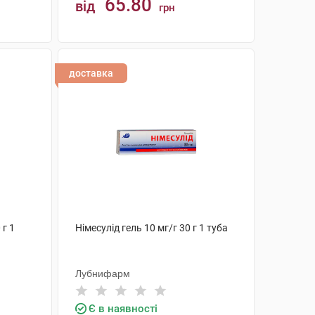
65.80
від
грн
КУПИТИ
доставка
 г 1
Німесулід гель 10 мг/г 30 г 1 туба
Лубнифарм
Є в наявності