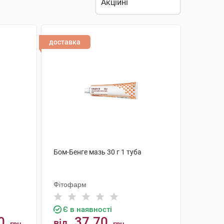
доставка
Бом-Бенге мазь 30 г 1 туба
Фітофарм
Є в наявності
0
37.70
від