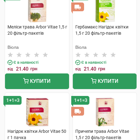
Меліси трава Arbor Vitae 1,5 г
Гербамакс Нагідок квітки
20 фільтр-пакетів
1,5 г 20 фільтр-пакетів
Віола
Віола
Є в наявності
Є в наявності
21.40
грн
21.40
грн
від
від
КУПИТИ
КУПИТИ
1+1=3
1+1=3
Нагідок квітки Arbor Vitae 50
Причепи трава Arbor Vitae
г 1 пачка
1,5 г 20 фільтр-пакетів