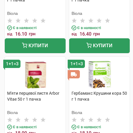
г 1 пачка
г 1 пачка
Віола
Віола
Є в наявності
Є в наявності
16.10
грн
16.40
грн
від
від
КУПИТИ
КУПИТИ
1+1=3
1+1=3
М'яти перцевої листя Arbor
Гербамакс Крушини кора 50
Vitae 50 г 1 пачка
г 1 пачка
Віола
Віола
Є в наявності
Є в наявності