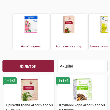
Алтеї корені
Арфазетину збір
Фільтри
1+1=3
1+1=3
Причепи трава Arbor Vitae 50
Крушини кора Arbor Vitae 50