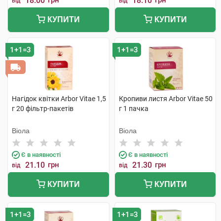
18.00
грн
18.10
грн
від
від
КУПИТИ
КУПИТИ
1+1=3
1+1=3
Нагідок квітки Arbor Vitae 1,5
Кропиви листя Arbor Vitae 50
г 20 фільтр-пакетів
г 1 пачка
Віола
Віола
Є в наявності
Є в наявності
21.10
грн
21.30
грн
від
від
КУПИТИ
КУПИТИ
1+1=3
1+1=3