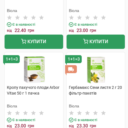
Віола
Віола
Є в наявності
Є в наявності
22.40
грн
23.00
грн
від
від
КУПИТИ
КУПИТИ
1+1=3
1+1=3
Кропу пахучого плоди Arbor
Гербамакс Сени листя 2 г 20
Vitae 50 г 1 пачка
фільтр-пакетів
Віола
Віола
Є в наявності
Є в наявності
23.00
грн
23.30
грн
від
від