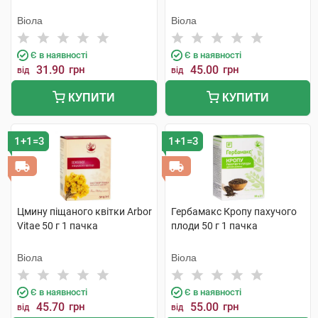
Віола
Віола
Є в наявності
Є в наявності
31.90
грн
45.00
грн
від
від
КУПИТИ
КУПИТИ
1+1=3
1+1=3
Цмину піщаного квітки Arbor
Гербамакс Кропу пахучого
Vitae 50 г 1 пачка
плоди 50 г 1 пачка
Віола
Віола
Є в наявності
Є в наявності
45.70
грн
55.00
грн
від
від