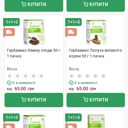
КУПИТИ
КУПИТИ
1+1=3
1+1=3
Гербамакс Кмину плоди 50 г
Гербамакс Лопуха великого
1 пачка
корені 50 г 1 пачка
Віола
Віола
Є в наявності
Є в наявності
65.00
грн
65.00
грн
від
від
КУПИТИ
КУПИТИ
1+1=3
1+1=3