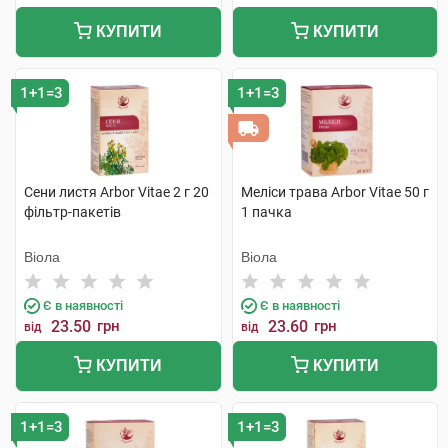
КУПИТИ
КУПИТИ
1+1=3
1+1=3
Сени листя Arbor Vitae 2 г 20
Меліси трава Arbor Vitae 50 г
фільтр-пакетів
1 пачка
Віола
Віола
Є в наявності
Є в наявності
23.50
грн
23.60
грн
від
від
КУПИТИ
КУПИТИ
1+1=3
1+1=3