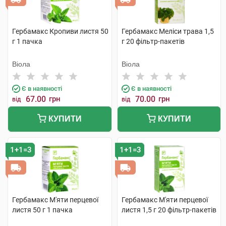
Гербамакс Кропиви листя 50
Гербамакс Меліси трава 1,5
г 1 пачка
г 20 фільтр-пакетів
Віола
Віола
Є в наявності
Є в наявності
67.00
грн
70.00
грн
від
від
КУПИТИ
КУПИТИ
1+1=3
1+1=3
Гербамакс М'яти перцевої
Гербамакс М'яти перцевої
листя 50 г 1 пачка
листя 1,5 г 20 фільтр-пакетів