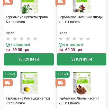
Гербамакс Причепи трава
Гербамакс Шипшини плоди
50 г 1 пачка
100 г 1 пачка
Віола
Віола
Є в наявності
Є в наявності
59.00
грн
60.00
грн
від
від
КУПИТИ
КУПИТИ
1+1=3
1+1=3
Гербамакс Ромашки квітки
Гербамакс Льону насіння
40 г 1 пачка
200 г 1 пачка