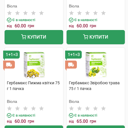
Віола
Віола
Є в наявності
Є в наявності
60.00
грн
60.00
грн
від
від
КУПИТИ
КУПИТИ
1+1=3
1+1=3
Гербамакс Пижма квітки 75
Гербамакс Звіробою трава
г 1 пачка
75 г 1 пачка
Віола
Віола
Є в наявності
Є в наявності
60.00
грн
65.00
грн
від
від