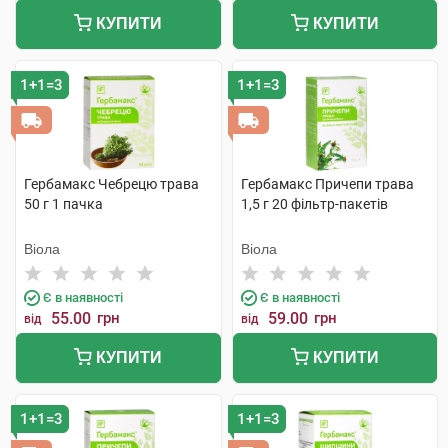
КУПИТИ
КУПИТИ
1+1=3
1+1=3
Гербамакс Чебрецю трава
Гербамакс Причепи трава
50 г 1 пачка
1,5 г 20 фільтр-пакетів
Віола
Віола
Є в наявності
Є в наявності
55.00
грн
59.00
грн
від
від
КУПИТИ
КУПИТИ
1+1=3
1+1=3