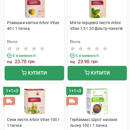
Ромашки квітки Arbor Vitae
М'яти перцевої листя Arbor
40 г 1 пачка
Vitae 1,5 г 20 фільтр-пакетів
Віола
Віола
Є в наявності
Є в наявності
23.70
грн
23.90
грн
від
від
КУПИТИ
КУПИТИ
1+1=3
1+1=3
Сени листя Arbor Vitae 100 г
Гербамакс Шрот насіння
1 пачка
льону 100 г 1 пачка