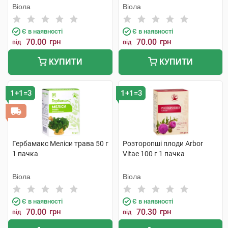
Віола
Віола
Є в наявності
Є в наявності
70.00
грн
70.00
грн
від
від
КУПИТИ
КУПИТИ
1+1=3
1+1=3
Гербамакс Меліси трава 50 г
Розторопші плоди Arbor
1 пачка
Vitae 100 г 1 пачка
Віола
Віола
Є в наявності
Є в наявності
70.00
грн
70.30
грн
від
від