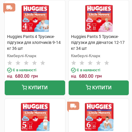
Huggies Pants 4 Трусики-
Huggies Pants 5 Трусики-
підгузки для хлопчиків 9-14
підгузки для дівчаток 12-17
кг 36 шт
кг 34 шт
Кімберлі-Кларк
Кімберлі-Кларк
Є в наявності
Є в наявності
680.00
грн
680.00
грн
від
від
КУПИТИ
КУПИТИ