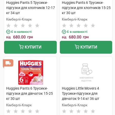
Huggies Pants 5 Трусики-
Huggies Pants 6 Трусики-
підгузки для хлопчиків 12-17
підгузки для хлопчиків 15-25
кг 34 шт
кг 30 шт
Кімберлі-Кларк
Кімберлі-Кларк
Є в наявності
Є в наявності
680.00
грн
680.00
грн
від
від
КУПИТИ
КУПИТИ
Huggies Pants 6 Трусики-
Huggies Little Movers 4
підгузки для дівчаток 15-25
Трусики-підгузки для
кг 30 шт
дівчаток 9-14 кг 36 шт
Кімберлі-Кларк
Кімберлі-Кларк