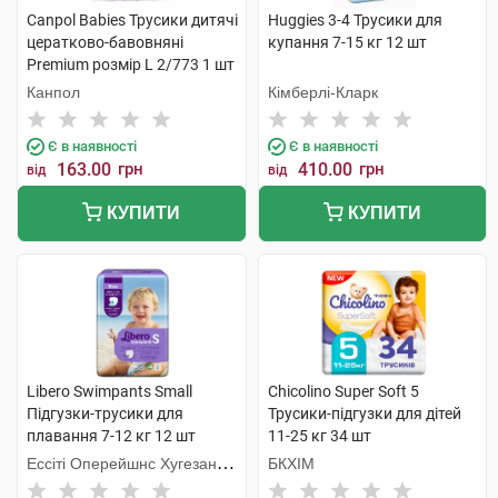
Canpol Babies Трусики дитячі
Huggies 3-4 Трусики для
цератково-бавовняні
купання 7-15 кг 12 шт
Premium розмір L 2/773 1 шт
Канпол
Кімберлі-Кларк
Є в наявності
Є в наявності
163.00
грн
410.00
грн
від
від
КУПИТИ
КУПИТИ
Libero Swimpants Small
Chicolino Super Soft 5
Підгузки-трусики для
Трусики-підгузки для дітей
плавання 7-12 кг 12 шт
11-25 кг 34 шт
Ессіті Оперейшнс Хугезанд
БКХІМ
Б.В.