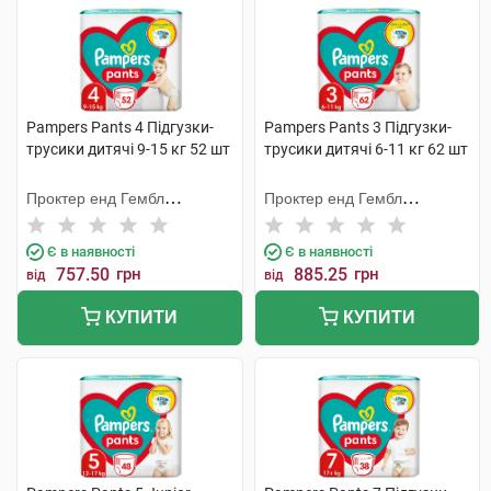
Pampers Pants 4 Підгузки-
Pampers Pants 3 Підгузки-
трусики дитячі 9-15 кг 52 шт
трусики дитячі 6-11 кг 62 шт
Проктер енд Гембл
Проктер енд Гембл
Мануфекчурінг
Мануфекчурінг
Є в наявності
Є в наявності
757.50
грн
885.25
грн
від
від
КУПИТИ
КУПИТИ