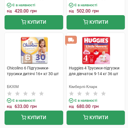
Є в наявності
Є в наявності
420.00
грн
502.00
грн
від
від
КУПИТИ
КУПИТИ
Chicolino 6 Підгузники-
Huggies 4 Трусики-підгузки
трусики дитячі 16+ кг 30 шт
для дівчаток 9-14 кг 36 шт
БКХІМ
Кімберлі-Кларк
Є в наявності
Є в наявності
633.00
грн
680.00
грн
від
від
КУПИТИ
КУПИТИ