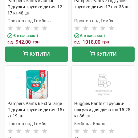
Pampers Pants 5 Junior
Pampers Pants 7 Підгузки-
Підгузки-трусики дитячі 12-
трусики дитячі 17+ кг 38 шт
17 кг 48 шт
Проктер енд Гембл
Проктер енд Гембл
Мануфекчурінг
Є в наявності
Є в наявності
942.00
грн
1018.00
грн
від
від
КУПИТИ
КУПИТИ
Pampers Pants 6 Extra large
Huggies Pants 6 Трусики-
Підгузки-трусики дитячі 15+
підгузки для дівчаток 15-25
кг 19 шт
кг 36 шт
Проктер енд Гембл
Кімберлі-Кларк