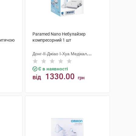
Paramed Nano Небулайзер
дитячою
компресорний 1 шт
Донг-ІІ-Джіао І-Хуа Медікал
Еквіпмент
Є в наявності
1330.00
від
грн
КУПИТИ