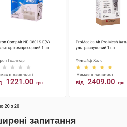
ron CompAir NE-C801S-E(V)
ProMedica Air Pro Mesh Інг
галятор компресорний 1 шт
ультразвуковий 1 шт
рон Геалткар
Філлайф Хелс
має в наявності
Немає в наявності
1221.00
2409.00
д
від
грн
грн
АНАЛОГИ
АНАЛОГИ
но
20
з
20
ирені запитання