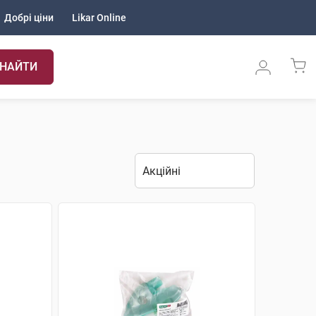
Добрі ціни
Likar Online
НАЙТИ