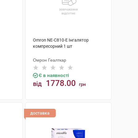
Omron NE-C810-E Інгалятор
компресорний 1 шт
Омрон Геалткар
Є в наявності
1778.00
від
грн
КУПИТИ
доставка