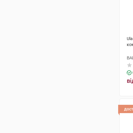
Ula
ко
ВА
ві
дос