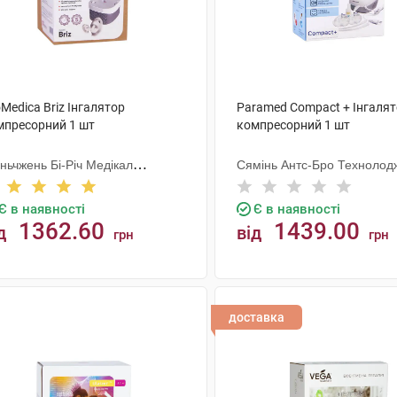
Medica Briz Інгалятор
Paramed Compact + Інгаля
мпресорний 1 шт
компресорний 1 шт
ньчжень Бі-Річ Медікал
Сямінь Антс-Бро Технолод
вайсес Ко
Є в наявності
Є в наявності
1362.60
1439.00
д
від
грн
грн
КУПИТИ
КУПИТИ
доставка