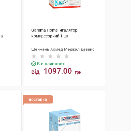
Gamma Home Інгалятор
на
компресорний 1 шт
Шенжень Хомед Медікал Девайс
Є в наявності
1097.00
від
грн
КУПИТИ
доставка