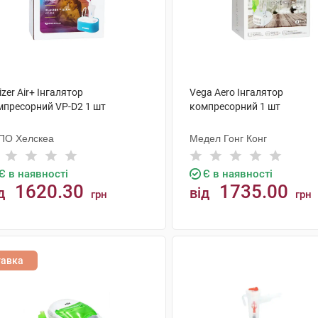
izer Air+ Інгалятор
Vega Aero Інгалятор
мпресорний VP-D2 1 шт
компресорний 1 шт
ПО Хелскеа
Медел Гонг Конг
Є в наявності
Є в наявності
1620.30
1735.00
д
від
грн
грн
КУПИТИ
КУПИТИ
тавка