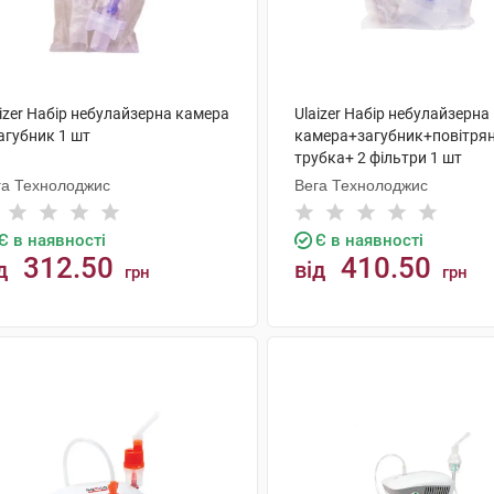
izer Набір небулайзерна камера
Ulaizer Набір небулайзерна
агубник 1 шт
камера+загубник+повітря
трубка+ 2 фільтри 1 шт
га Технолоджис
Вега Технолоджис
Є в наявності
Є в наявності
312.50
410.50
д
від
грн
грн
КУПИТИ
КУПИТИ