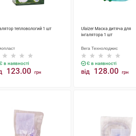
галятор тепловологий 1 шт
Ulaizer Маска дитяча для
інгалятора 1 шт
мопласт
Вега Технолоджис
Є в наявності
Є в наявності
123.00
128.00
д
від
грн
грн
КУПИТИ
КУПИТИ