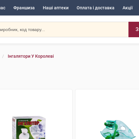
нас
Франшиза
Наші аптеки
Оплата і доставка
Акції
З
Інгалятори У Королеві