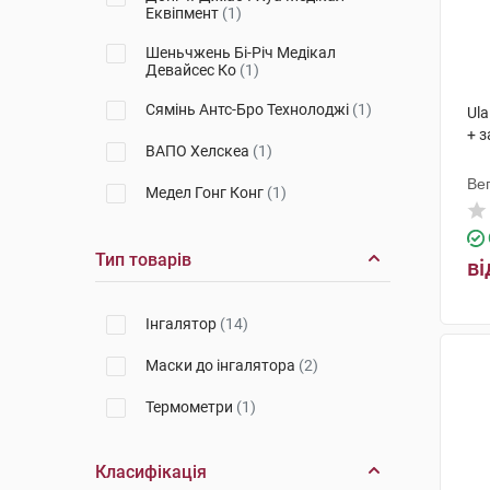
Еквіпмент
(1)
Шеньчжень Бі-Річ Медікал
Девайсес Ко
(1)
Сямінь Антс-Бро Технолоджі
(1)
Ula
+ з
ВАПО Хелскеа
(1)
Ве
Медел Гонг Конг
(1)
Мікролайф AГ
(1)
Тип товарів
ві
Філлайф Хелс
(1)
Інгалятор
(14)
Маски до інгалятора
(2)
Термометри
(1)
Класифікація