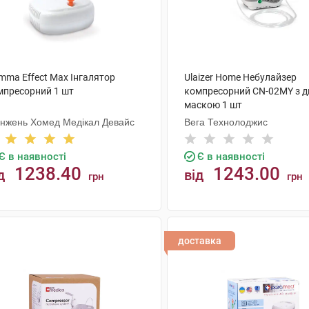
mma Effect Max Інгалятор
Ulaizer Home Небулайзер
мпресорний 1 шт
компресорний CN-02MY з 
маскою 1 шт
нжень Хомед Медікал Девайс
Вега Технолоджис
Є в наявності
Є в наявності
1238.40
1243.00
д
від
грн
грн
КУПИТИ
КУПИТИ
доставка