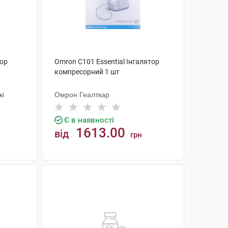
тор
Omron C101 Essential Інгалятор
компресорний 1 шт
жі
Омрон Геалткар
Є в наявності
1613.00
від
грн
КУПИТИ