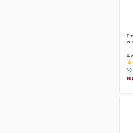
Pro
ко
Ше
Де
ві