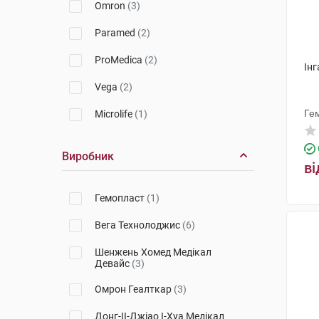
Omron
(3)
Paramed
(2)
ProMedica
(2)
Ін
Vega
(2)
Ге
Microlife
(1)
Виробник
ві
Гемопласт
(1)
Вега Технолоджис
(6)
Шенжень Хомед Медікал
Девайс
(3)
Омрон Геалткар
(3)
Донг-ІІ-Джіао І-Хуа Медікал