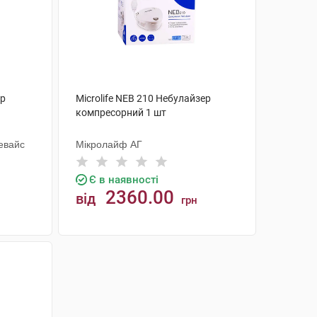
ор
Microlife NEB 210 Небулайзер
компресорний 1 шт
евайс
Мікролайф AГ
Є в наявності
2360.00
від
грн
КУПИТИ