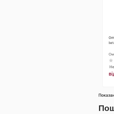
Om
Ін
Ом
Не
ві
Показа
Пош