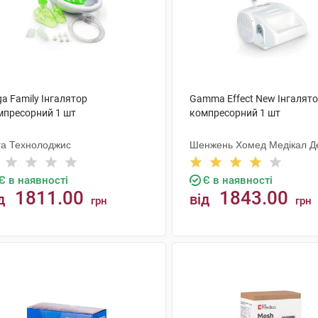
a Family Інгалятор
Gamma Effect New Інгалят
мпресорний 1 шт
компресорний 1 шт
га Технолоджис
Шенжень Хомед Медікал Д
Є в наявності
Є в наявності
1811.00
1843.00
д
від
грн
грн
КУПИТИ
КУПИТИ