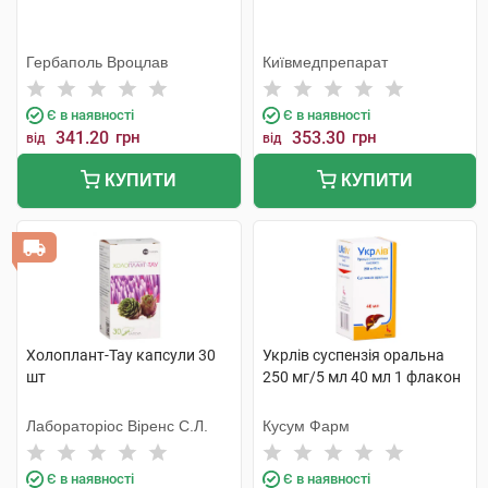
Гербаполь Вроцлав
Київмедпрепарат
Є в наявності
Є в наявності
341.20
грн
353.30
грн
від
від
КУПИТИ
КУПИТИ
Холоплант-Тау капсули 30
Укрлів суспензія оральна
шт
250 мг/5 мл 40 мл 1 флакон
Лабораторіос Віренс С.Л.
Кусум Фарм
Є в наявності
Є в наявності