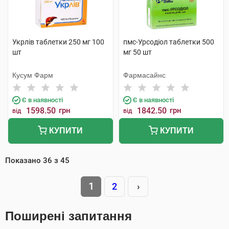
Укрлів таблетки 250 мг 100
пмс-Урсодіол таблетки 500
шт
мг 50 шт
Кусум Фарм
Фармасайнс
Є в наявності
Є в наявності
1598.50
грн
1842.50
грн
від
від
КУПИТИ
КУПИТИ
Показано
36
з
45
1
2
›
Поширені запитання