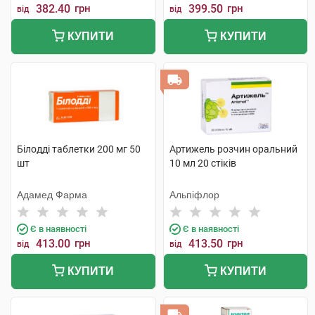
382.40
грн
399.50
грн
від
від
КУПИТИ
КУПИТИ
Білодді таблетки 200 мг 50
Артижель розчин оральний
шт
10 мл 20 стіків
Адамед Фарма
Альпіфлор
Є в наявності
Є в наявності
413.00
грн
413.50
грн
від
від
КУПИТИ
КУПИТИ