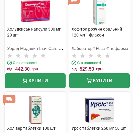
Холудексан капсули 300 мг
Хофітол розчин оральний
20 шт
120 мл 1 флакон
Уорлд Медицин Ілач Сан. Ве
Лабораторії Роза-Фітофарма
Тідж
Є в наявності
Є в наявності
442.30
грн
529.50
грн
від
від
КУПИТИ
КУПИТИ
Холівер таблетки 100 шт
Урсіс таблетки 250 мг 50 шт