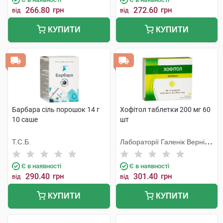
266.80
грн
272.60
грн
від
від
КУПИТИ
КУПИТИ
Барбара сіль порошок 14 г
Хофітол таблетки 200 мг 60
10 саше
шт
Т.С.Б.
Лабораторії Галенік Вернін/
Франція
Є в наявності
Є в наявності
290.40
грн
301.40
грн
від
від
КУПИТИ
КУПИТИ