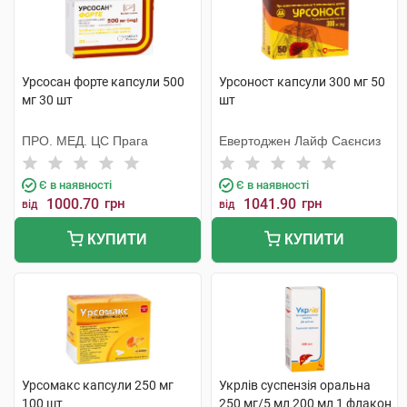
Урсосан форте капсули 500
Урсоност капсули 300 мг 50
мг 30 шт
шт
ПРО. МЕД. ЦС Прага
Евертоджен Лайф Саєнсиз
Є в наявності
Є в наявності
1000.70
грн
1041.90
грн
від
від
КУПИТИ
КУПИТИ
Урсомакс капсули 250 мг
Укрлів суспензія оральна
100 шт
250 мг/5 мл 200 мл 1 флакон