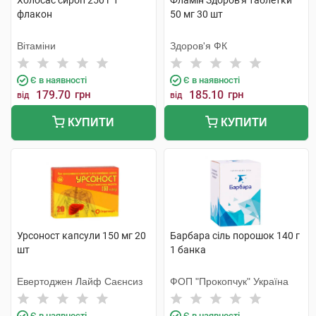
Холосас сироп 250 г 1
Фламін Здоров'я таблетки
флакон
50 мг 30 шт
Вітаміни
Здоров'я ФК
Є в наявності
Є в наявності
179.70
грн
185.10
грн
від
від
КУПИТИ
КУПИТИ
Урсоност капсули 150 мг 20
Барбара сіль порошок 140 г
шт
1 банка
Евертоджен Лайф Саєнсиз
ФОП "Прокопчук" Україна
Є в наявності
Є в наявності