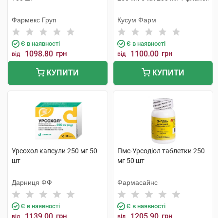
Фармекс Груп
Кусум Фарм
Є в наявності
Є в наявності
1098.80
грн
1100.00
грн
від
від
КУПИТИ
КУПИТИ
Урсохол капсули 250 мг 50
Пмс-Урсодіол таблетки 250
шт
мг 50 шт
Дарниця ФФ
Фармасайнс
Є в наявності
Є в наявності
1139.00
грн
1205.90
грн
від
від