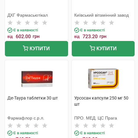
ДХГ Фармасьютікал
Київський вітамінний завод
Є в наявності
Є в наявності
602.00
грн
723.20
грн
від
від
КУПИТИ
КУПИТИ
Де-Таура таблетки 30 шт
Урсосан капсули 250 мг 50
шт
Фармафлор с.р.л.
ПРО. МЕД. ЦС Прага
Є в наявності
Є в наявності