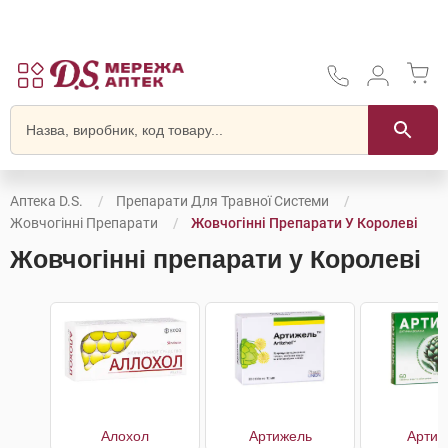
Аптека D.S.
Препарати Для Травної Системи
Жовчогінні Препарати
Жовчогінні Препарати У Королеві
Жовчогінні препарати у Королеві
Алохол
Артижель
Артиш