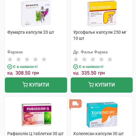
Фумарта капсули 20 шт
Урсофальк капсули 250 мг
10 шт
Фармак
Др. Фальк Фарма
Є в наявності
Є в наявності
308.50
грн
335.50
грн
від
від
КУПИТИ
КУПИТИ
Рафахолін Ц таблетки 30 шт
Холелесан капсули 30 шт