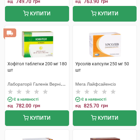
749.70
грн
763.90
грн
від
від
КУПИТИ
КУПИТИ
Хофітол таблетки 200 мг 180
Урсолів капсули 250 мг 50
шт
шт
Лабораторії Галенік Вернін/
Мега Лайфсайенсіз
Франція
Є в наявності
Є в наявності
782.00
грн
825.70
грн
від
від
КУПИТИ
КУПИТИ