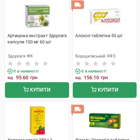
Артишока екстракт Здоров'я
Алохол таблетки 50 шт
капсули 100 мг 60 шт
Здоров'я ФК
Борщагівський ХФЗ
Є в наявності
Є в наявності
95.60
грн
156.10
грн
від
від
КУПИТИ
КУПИТИ