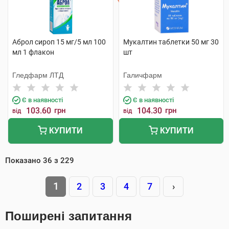
Аброл сироп 15 мг/5 мл 100
Мукалтин таблетки 50 мг 30
мл 1 флакон
шт
Гледфарм ЛТД
Галичфарм
Є в наявності
Є в наявності
103.60
грн
104.30
грн
від
від
КУПИТИ
КУПИТИ
Показано
36
з
229
1
2
3
4
7
›
Поширені запитання