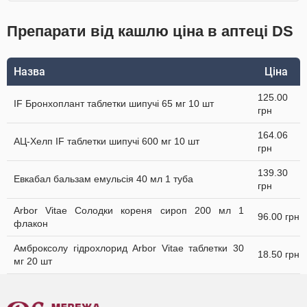
Препарати від кашлю ціна в аптеці DS
Назва
Ціна
125.00
IF Бронхоплант таблетки шипучі 65 мг 10 шт
грн
164.06
АЦ-Хелп IF таблетки шипучі 600 мг 10 шт
грн
139.30
Евкабал бальзам емульсія 40 мл 1 туба
грн
Arbor Vitae Солодки кореня сироп 200 мл 1
96.00 грн
флакон
Амброксолу гідрохлорид Arbor Vitae таблетки 30
18.50 грн
мг 20 шт