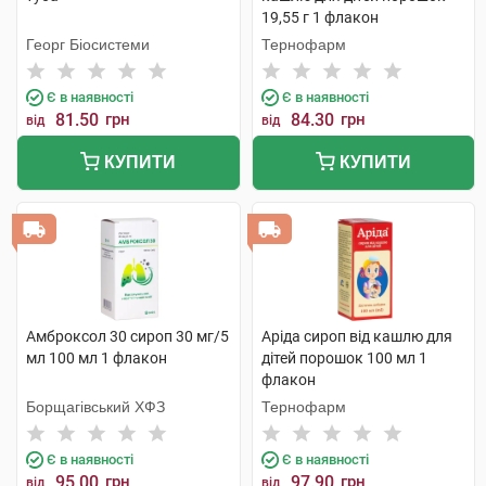
19,55 г 1 флакон
Георг Біосистеми
Тернофарм
Є в наявності
Є в наявності
81.50
грн
84.30
грн
від
від
КУПИТИ
КУПИТИ
Амброксол 30 сироп 30 мг/5
Аріда сироп від кашлю для
мл 100 мл 1 флакон
дітей порошок 100 мл 1
флакон
Борщагівський ХФЗ
Тернофарм
Є в наявності
Є в наявності
95.00
грн
97.90
грн
від
від