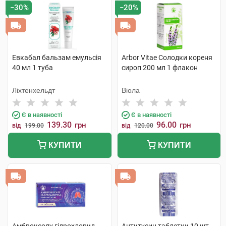
−30%
−20%
Евкабал бальзам емульсія
Arbor Vitae Солодки кореня
40 мл 1 туба
сироп 200 мл 1 флакон
Ліхтенхельдт
Віола
Є в наявності
Є в наявності
139.30
96.00
грн
грн
від
199.00
від
120.00
КУПИТИ
КУПИТИ