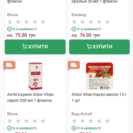
флакон
оральні 30 мл 1 флакон
Віола
Екомед
Є в наявності
Є в наявності
75.00
грн
76.00
грн
від
від
КУПИТИ
КУПИТИ
Алтеї кореня Arbor Vitae
Arbor Vitae Какао масло 15 г
сироп 200 мл 1 флакон
1 шт
Віола
Бад-Алтай
Є в наявності
Є в наявності