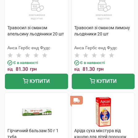
Травосил зі смаком
Травосил зі смаком лимону
апельсину льодяники 20 шт
льодяники 20 шт
Анса Гербc енд Фудс
Анса Гербc енд Фудс
Є в наявності
Є в наявності
81.30
грн
81.30
грн
від
від
КУПИТИ
КУПИТИ
Гірчичний бальзам 50 г 1
Аріда суха мікстура від
туба
кашлю для дітей порошок