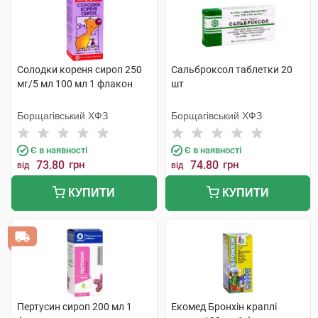
Солодки кореня сироп 250
Сальброксол таблетки 20
мг/5 мл 100 мл 1 флакон
шт
Борщагівський ХФЗ
Борщагівський ХФЗ
Є в наявності
Є в наявності
73.80
грн
74.80
грн
від
від
КУПИТИ
КУПИТИ
Пертусин сироп 200 мл 1
Екомед Бронхін краплі