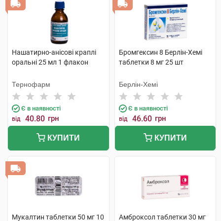
Нашатирно-анісові краплі
Бромгексин 8 Берлін-Хемі
оральні 25 мл 1 флакон
таблетки 8 мг 25 шт
Тернофарм
Берлін-Хемі
Є в наявності
Є в наявності
40.80
грн
46.60
грн
від
від
КУПИТИ
КУПИТИ
Мукалтин таблетки 50 мг 10
Амброксол таблетки 30 мг