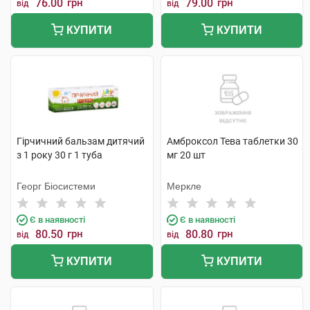
76.00
грн
79.00
грн
від
від
КУПИТИ
КУПИТИ
Гірчичний бальзам дитячий
Амброксол Тева таблетки 30
з 1 року 30 г 1 туба
мг 20 шт
Георг Біосистеми
Меркле
Є в наявності
Є в наявності
80.50
грн
80.80
грн
від
від
КУПИТИ
КУПИТИ