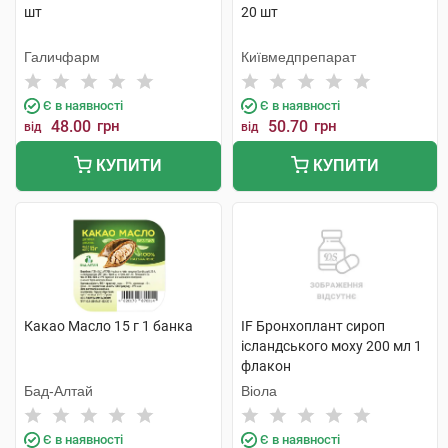
шт
20 шт
Галичфарм
Київмедпрепарат
Є в наявності
Є в наявності
48.00
грн
50.70
грн
від
від
КУПИТИ
КУПИТИ
Какао Масло 15 г 1 банка
IF Бронхоплант сироп
ісландського моху 200 мл 1
флакон
Бад-Алтай
Віола
Є в наявності
Є в наявності