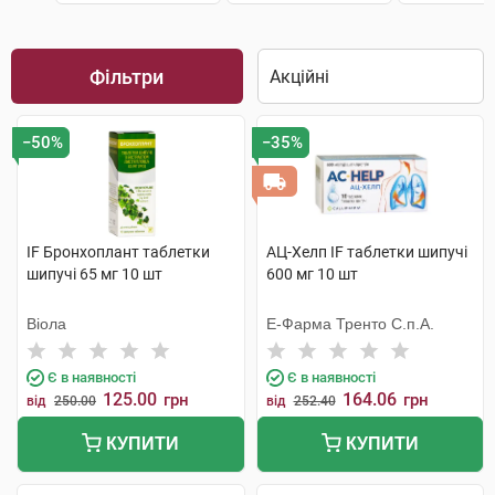
Фільтри
−50%
−35%
IF Бронхоплант таблетки
АЦ-Хелп IF таблетки шипучі
шипучі 65 мг 10 шт
600 мг 10 шт
Віола
Е-Фарма Тренто С.п.А.
Є в наявності
Є в наявності
125.00
164.06
грн
грн
від
250.00
від
252.40
КУПИТИ
КУПИТИ