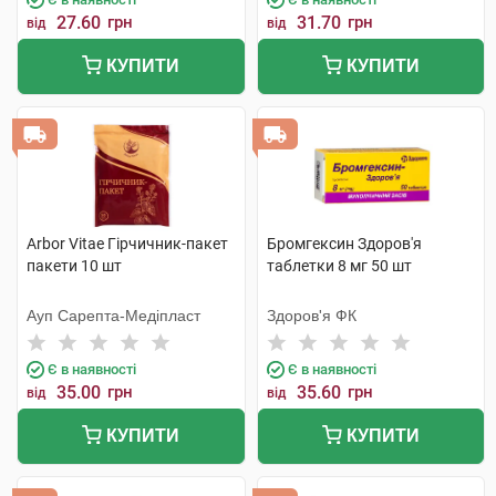
27.60
грн
31.70
грн
від
від
КУПИТИ
КУПИТИ
Arbor Vitae Гірчичник-пакет
Бромгексин Здоров'я
пакети 10 шт
таблетки 8 мг 50 шт
Ауп Сарепта-Медіпласт
Здоров'я ФК
Є в наявності
Є в наявності
35.00
грн
35.60
грн
від
від
КУПИТИ
КУПИТИ