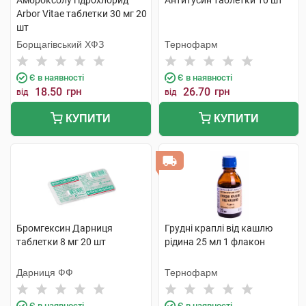
Амброксолу гідрохлорид
Антитусин таблетки 10 шт
Arbor Vitae таблетки 30 мг 20
шт
Борщагівський ХФЗ
Тернофарм
Є в наявності
Є в наявності
18.50
грн
26.70
грн
від
від
КУПИТИ
КУПИТИ
Бромгексин Дарниця
Грудні краплі від кашлю
таблетки 8 мг 20 шт
рідина 25 мл 1 флакон
Дарниця ФФ
Тернофарм
Є в наявності
Є в наявності