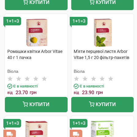
КУПИТИ
КУПИТИ
1+1=3
1+1=3
Ромашки квітки Arbor Vitae
М'яти перцевої листя Arbor
40 г 1 пачка
Vitae 1,5 г 20 фільтр-пакетів
Віола
Віола
Є в наявності
Є в наявності
23.70
грн
23.90
грн
від
від
КУПИТИ
КУПИТИ
1+1=3
1+1=3