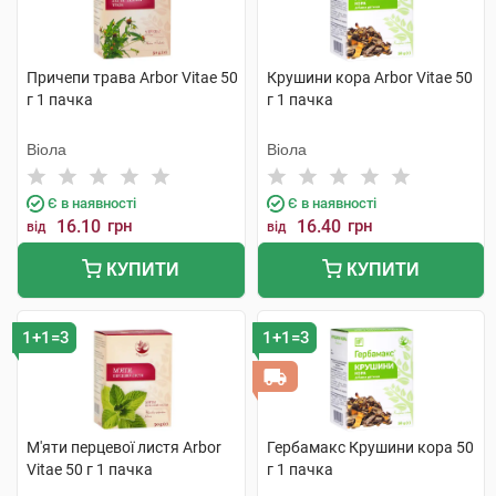
Причепи трава Arbor Vitae 50
Крушини кора Arbor Vitae 50
г 1 пачка
г 1 пачка
Віола
Віола
Є в наявності
Є в наявності
16.10
грн
16.40
грн
від
від
КУПИТИ
КУПИТИ
1+1=3
1+1=3
М'яти перцевої листя Arbor
Гербамакс Крушини кора 50
Vitae 50 г 1 пачка
г 1 пачка