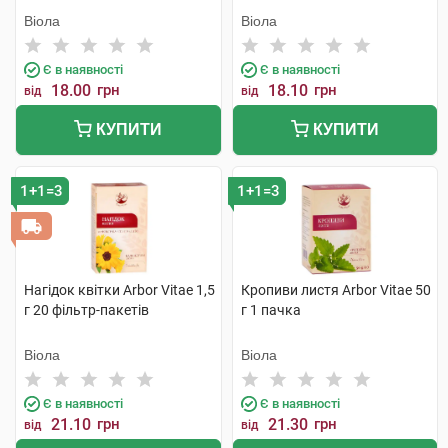
Віола
Віола
Є в наявності
Є в наявності
18.00
грн
18.10
грн
від
від
КУПИТИ
КУПИТИ
1+1=3
1+1=3
Нагідок квітки Arbor Vitae 1,5
Кропиви листя Arbor Vitae 50
г 20 фільтр-пакетів
г 1 пачка
Віола
Віола
Є в наявності
Є в наявності
21.10
грн
21.30
грн
від
від