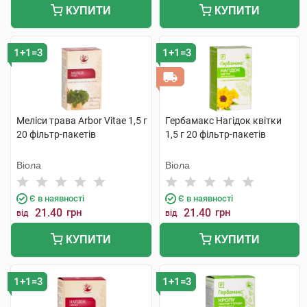
КУПИТИ
КУПИТИ
1+1=3
1+1=3
Меліси трава Arbor Vitae 1,5 г
Гербамакс Нагідок квітки
20 фільтр-пакетів
1,5 г 20 фільтр-пакетів
Віола
Віола
Є в наявності
Є в наявності
21.40
грн
21.40
грн
від
від
КУПИТИ
КУПИТИ
1+1=3
1+1=3