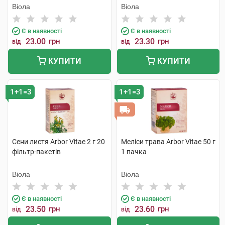
Віола
Віола
Є в наявності
Є в наявності
23.00
грн
23.30
грн
від
від
КУПИТИ
КУПИТИ
1+1=3
1+1=3
Сени листя Arbor Vitae 2 г 20
Меліси трава Arbor Vitae 50 г
фільтр-пакетів
1 пачка
Віола
Віола
Є в наявності
Є в наявності
23.50
грн
23.60
грн
від
від