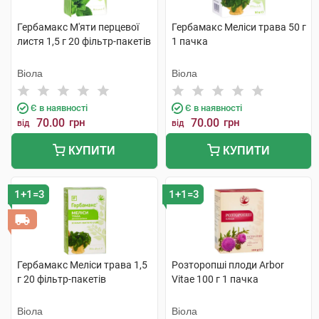
Гербамакс М'яти перцевої
Гербамакс Меліси трава 50 г
листя 1,5 г 20 фільтр-пакетів
1 пачка
Віола
Віола
Є в наявності
Є в наявності
70.00
грн
70.00
грн
від
від
КУПИТИ
КУПИТИ
1+1=3
1+1=3
Гербамакс Меліси трава 1,5
Розторопші плоди Arbor
г 20 фільтр-пакетів
Vitae 100 г 1 пачка
Віола
Віола