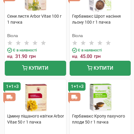
Сени листя Arbor Vitae 100 г
Гербамакс Шрот насіння
1 пачка
льону 100 г 1 пачка
Віола
Віола
Є в наявності
Є в наявності
31.90
грн
45.00
грн
від
від
КУПИТИ
КУПИТИ
1+1=3
1+1=3
Цмину піщаного квітки Arbor
Гербамакс Кропу пахучого
Vitae 50 г 1 пачка
плоди 50 г 1 пачка