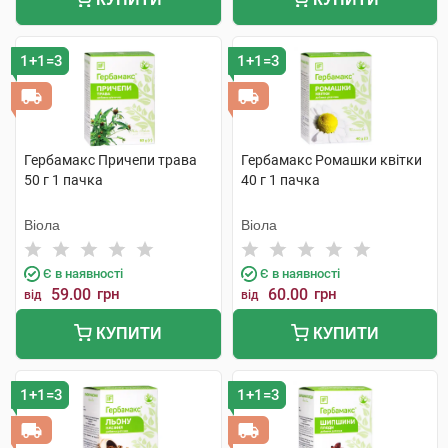
1+1=3
1+1=3
Гербамакс Причепи трава
Гербамакс Ромашки квітки
50 г 1 пачка
40 г 1 пачка
Віола
Віола
Є в наявності
Є в наявності
59.00
грн
60.00
грн
від
від
КУПИТИ
КУПИТИ
1+1=3
1+1=3