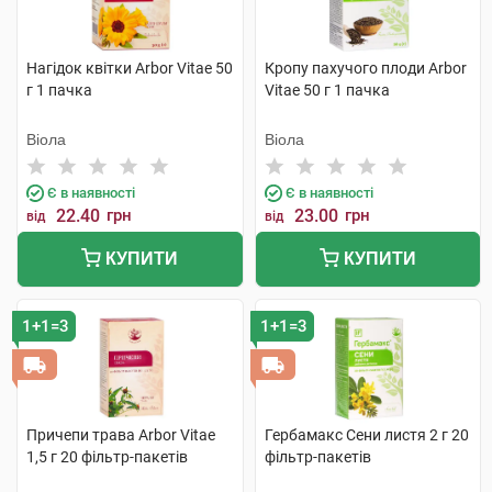
Нагідок квітки Arbor Vitae 50
Кропу пахучого плоди Arbor
г 1 пачка
Vitae 50 г 1 пачка
Віола
Віола
Є в наявності
Є в наявності
22.40
грн
23.00
грн
від
від
КУПИТИ
КУПИТИ
1+1=3
1+1=3
Причепи трава Arbor Vitae
Гербамакс Сени листя 2 г 20
1,5 г 20 фільтр-пакетів
фільтр-пакетів