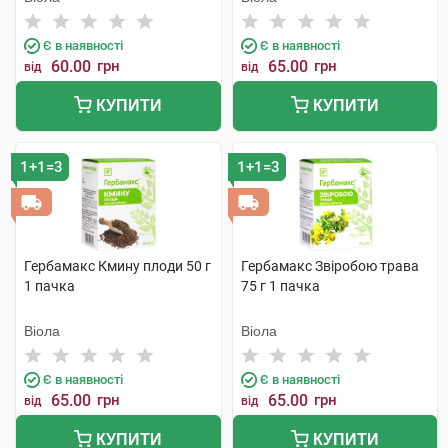
Є в наявності
Є в наявності
60.00
грн
65.00
грн
від
від
КУПИТИ
КУПИТИ
1+1=3
1+1=3
Гербамакс Кмину плоди 50 г
Гербамакс Звіробою трава
1 пачка
75 г 1 пачка
Віола
Віола
Є в наявності
Є в наявності
65.00
грн
65.00
грн
від
від
КУПИТИ
КУПИТИ