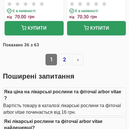
Є в наявності
Є в наявності
70.00
грн
70.30
грн
від
від
КУПИТИ
КУПИТИ
Показано
36
з
63
1
2
›
Поширені запитання
Яка ціна на лікарські рослини та фіточаї arbor vitae
?
Вартість товару в каталозі лікарські рослини та фіточаї
arbor vitae починається від 16 грн.
Які лікарські рослини та фіточаї arbor vitae
найдешевші?