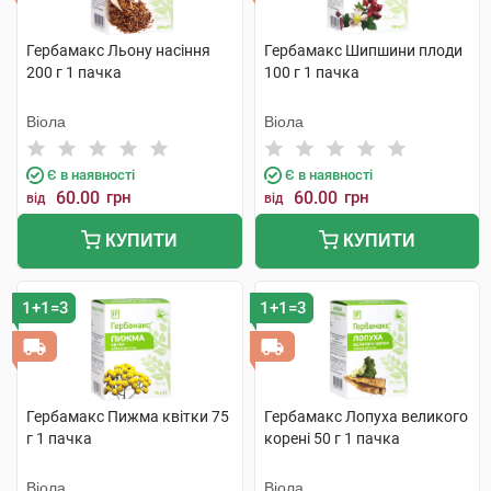
Гербамакс Льону насіння
Гербамакс Шипшини плоди
200 г 1 пачка
100 г 1 пачка
Віола
Віола
Є в наявності
Є в наявності
60.00
грн
60.00
грн
від
від
КУПИТИ
КУПИТИ
1+1=3
1+1=3
Гербамакс Пижма квітки 75
Гербамакс Лопуха великого
г 1 пачка
корені 50 г 1 пачка
Віола
Віола