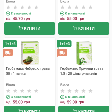
Віола
Віола
Є в наявності
Є в наявності
45.70
грн
55.00
грн
від
від
КУПИТИ
КУПИТИ
1+1=3
1+1=3
Гербамакс Чебрецю трава
Гербамакс Причепи трава
50 г 1 пачка
1,5 г 20 фільтр-пакетів
Віола
Віола
Є в наявності
Є в наявності
55.00
грн
59.00
грн
від
від
КУПИТИ
КУПИТИ