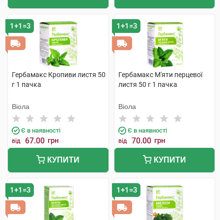
1+1=3
1+1=3
Гербамакс Кропиви листя 50
Гербамакс М'яти перцевої
г 1 пачка
листя 50 г 1 пачка
Віола
Віола
Є в наявності
Є в наявності
67.00
грн
70.00
грн
від
від
КУПИТИ
КУПИТИ
1+1=3
1+1=3