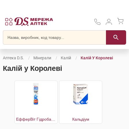
Аптека D.S.
Мінерали
Калій
Калій У Королеві
Калій у Королеві
ЕфферВіт Гідробаланс
Кальдіум