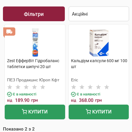
Фільтри
Zest ЕфферВіт Гідробаланс
Кальдіум капсули 600 мг 100
таблетки шипучі 20 шт
шт
ПЕЗ Продакшнс Юроп Кфт
Егіс
Є в наявності
Є в наявності
189.90
грн
368.00
грн
від
від
КУПИТИ
КУПИТИ
Показано
2
з
2