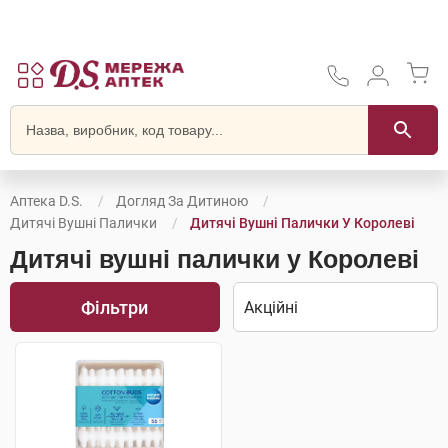
Аптека D.S.
Догляд За Дитиною
Дитячі Вушні Палички
Дитячі Вушні Палички У Королеві
Дитячі вушні палички у Королеві
Фільтри