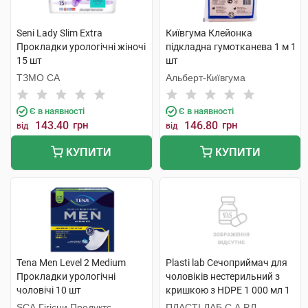
Seni Lady Slim Extra
Київгума Клейонка
Прокладки урологічні жіночі
підкладна гумотканева 1 м 1
15 шт
шт
ТЗМО СА
Альберт-Київгума
Є в наявності
Є в наявності
143.40
грн
146.80
грн
від
від
КУПИТИ
КУПИТИ
Tena Men Level 2 Medium
Plasti lab Сечоприймач для
Прокладки урологічні
чоловіків нестерильний з
чоловічі 10 шт
кришкою з HDPE 1 000 мл 1
шт
SCA Гігієни Продуктс
ПЛАСТІ ЛАБ С.А.Р.Л.