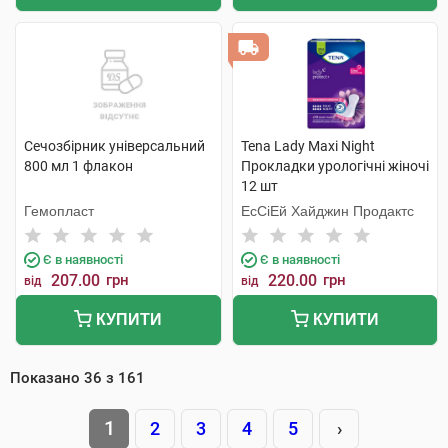
Сечозбірник універсальний
Tena Lady Maxi Night
800 мл 1 флакон
Прокладки урологічні жіночі
12 шт
Гемопласт
ЕсСіЕй Хайджин Продактс
Є в наявності
Є в наявності
207.00
грн
220.00
грн
від
від
КУПИТИ
КУПИТИ
Показано
36
з
161
1
2
3
4
5
›