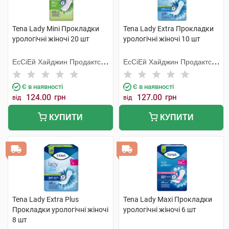
Tena Lady Mini Прокладки
Tena Lady Extra Прокладки
урологічні жіночі 20 шт
урологічні жіночі 10 шт
ЕсСіЕй Хайджин Продактс
ЕсСіЕй Хайджин Продактс
Хугезанд
Хугезанд
Є в наявності
Є в наявності
124.00
грн
127.00
грн
від
від
КУПИТИ
КУПИТИ
Tena Lady Extra Plus
Tena Lady Maxi Прокладки
Прокладки урологічні жіночі
урологічні жіночі 6 шт
8 шт