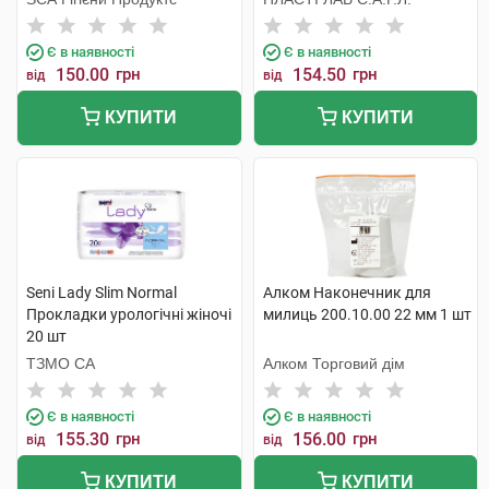
Є в наявності
Є в наявності
150.00
грн
154.50
грн
від
від
КУПИТИ
КУПИТИ
Seni Lady Slim Normal
Алком Наконечник для
Прокладки урологічні жіночі
милиць 200.10.00 22 мм 1 шт
20 шт
ТЗМО СА
Алком Торговий дім
Є в наявності
Є в наявності
155.30
грн
156.00
грн
від
від
КУПИТИ
КУПИТИ