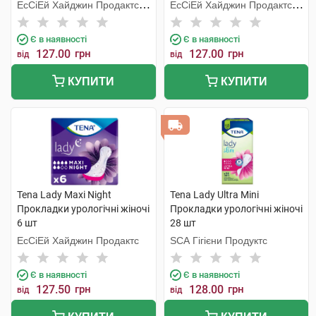
ЕсСіЕй Хайджин Продактс
ЕсСіЕй Хайджин Продактс
Хугезанд
Хугезанд
Є в наявності
Є в наявності
127.00
грн
127.00
грн
від
від
КУПИТИ
КУПИТИ
Tena Lady Maxi Night
Tena Lady Ultra Mini
Прокладки урологічні жіночі
Прокладки урологічні жіночі
6 шт
28 шт
ЕсСіЕй Хайджин Продактс
SCA Гігієни Продуктс
Є в наявності
Є в наявності
127.50
грн
128.00
грн
від
від