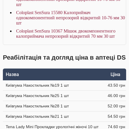
шт
Coloplast SenSura 15580 Калоприймач
однокомпонентний непрозорий відкритий 10-76 мм 30
шт
Coloplast SenSura 10367 Мішок двокомпонентного
калоприймача непрозорий відкритий 70 мм 30 шт
Реабілітація та догляд ціна в аптеці DS
Назва
Ціна
Київгума Накостильник №19 1 шт
43.50 грн
Київгума Накостильник №25 1 шт
46.00 грн
Київгума Накостильник №28 1 шт
52.00 грн
Київгума Накостильник №21 1 шт
54.50 грн
Tena Lady Mini Прокладки урологічні жіночі 10 шт
74.60 грн