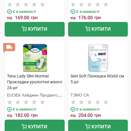
Є в наявності
Є в наявності
169.00
грн
176.00
грн
від
від
КУПИТИ
КУПИТИ
Tena Lady Slim Normal
Seni Soft Пелюшки 90х60 см
Прокладки урологічні жіночі
5 шт
24 шт
ЕсСіЕй Хайджин Продактс
ТЗМО СА
Хугезанд
Є в наявності
Є в наявності
182.00
грн
204.00
грн
від
від
КУПИТИ
КУПИТИ