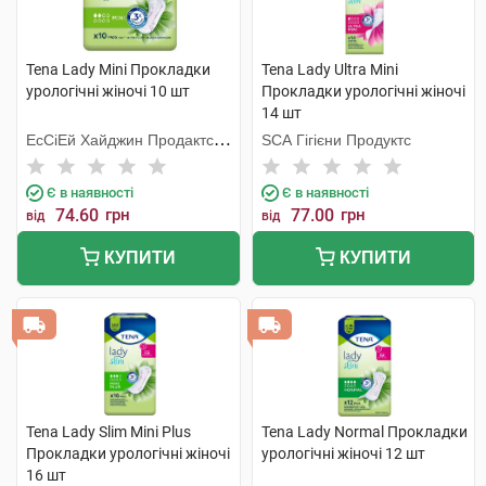
Tena Lady Mini Прокладки
Tena Lady Ultra Mini
урологічні жіночі 10 шт
Прокладки урологічні жіночі
14 шт
ЕсСіЕй Хайджин Продактс
SCA Гігієни Продуктс
Хугезанд
Є в наявності
Є в наявності
74.60
грн
77.00
грн
від
від
КУПИТИ
КУПИТИ
Tena Lady Slim Mini Plus
Tena Lady Normal Прокладки
Прокладки урологічні жіночі
урологічні жіночі 12 шт
16 шт