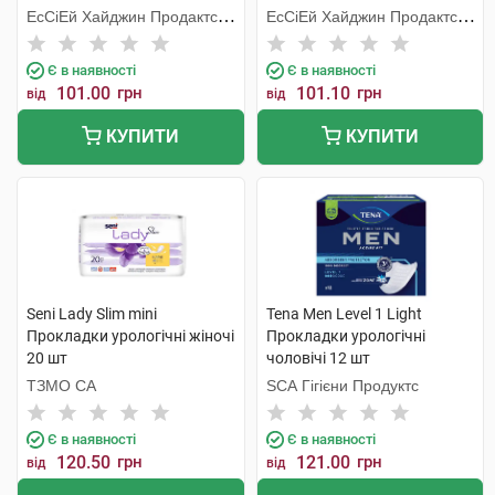
ЕсСіЕй Хайджин Продактс
ЕсСіЕй Хайджин Продактс
Хугезанд
Хугезанд
Є в наявності
Є в наявності
101.00
грн
101.10
грн
від
від
КУПИТИ
КУПИТИ
Seni Lady Slim mini
Tena Men Level 1 Light
Прокладки урологічні жіночі
Прокладки урологічні
20 шт
чоловічі 12 шт
ТЗМО СА
SCA Гігієни Продуктс
Є в наявності
Є в наявності
120.50
грн
121.00
грн
від
від