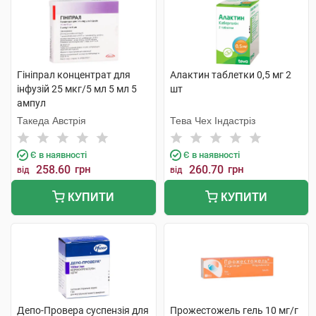
Гініпрал концентрат для
Алактин таблетки 0,5 мг 2
інфузій 25 мкг/5 мл 5 мл 5
шт
ампул
Такеда Австрія
Тева Чех Індастріз
Є в наявності
Є в наявності
258.60
грн
260.70
грн
від
від
КУПИТИ
КУПИТИ
Депо-Провера суспензія для
Прожестожель гель 10 мг/г