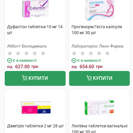
Дуфастон таблетки 10 мг 14
Прогинорм Геста капсули
шт
100 мг 30 шт
Абботт Біолоджікалз
Лабораторіос Леон Фарма
Є в наявності
Є в наявності
627.00
грн
654.60
грн
від
від
КУПИТИ
КУПИТИ
Діметріо таблетки 2 мг 28 шт
Лютеіна таблетки вагінальні
100 мг 30 шт