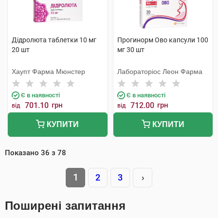
Дідролюта таблетки 10 мг
Прогинорм Ово капсули 100
20 шт
мг 30 шт
Хаупт Фарма Мюнстер
Лабораторіос Леон Фарма
Є в наявності
Є в наявності
701.10
грн
712.00
грн
від
від
КУПИТИ
КУПИТИ
Показано
36
з
78
1
2
3
›
Поширені запитання