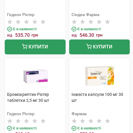
Гедеон Ріхтер
Сіндеа Фарма
Є в наявності
Є в наявності
535.70
грн
546.30
грн
від
від
КУПИТИ
КУПИТИ
Бромокриптин Ріхтер
Інжеста капсули 100 мг 30
таблетки 2,5 мг 30 шт
шт
Гедеон Ріхтер
Фармак
Є в наявності
Є в наявності