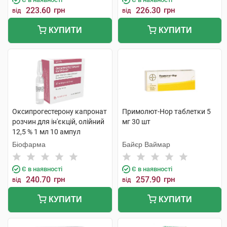
223.60
грн
226.30
грн
від
від
КУПИТИ
КУПИТИ
Оксипрогестерону капронат
Примолют-Нор таблетки 5
розчин для ін'єкцій, олійний
мг 30 шт
12,5 % 1 мл 10 ампул
Біофарма
Байєр Ваймар
Є в наявності
Є в наявності
240.70
грн
257.90
грн
від
від
КУПИТИ
КУПИТИ