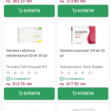
563.10
грн
573.80
грн
від
від
КУПИТИ
КУПИТИ
Лютеіна таблетки
Пролюта капсули 100 мг 30
сублінгвальні 50 мг 30 шт
шт
Польфа Паб'яніцький ФЗ
Лабораторіос Леон Фарма
Є в наявності
Є в наявності
613.70
грн
617.50
грн
від
від
КУПИТИ
КУПИТИ