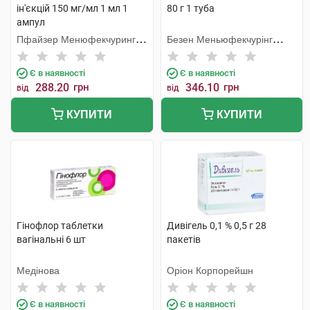
ін'єкцій 150 мг/мл 1 мл 1
80 г 1 туба
ампул
Пфайзер Менюфекчуринг
Безен Меньюфекчурінг
Бельгія
Белджіум
Є в наявності
Є в наявності
288.20
грн
346.10
грн
від
від
КУПИТИ
КУПИТИ
Гінофлор таблетки
Дивігель 0,1 % 0,5 г 28
вагінальні 6 шт
пакетів
Медінова
Оріон Корпорейшн
Є в наявності
Є в наявності