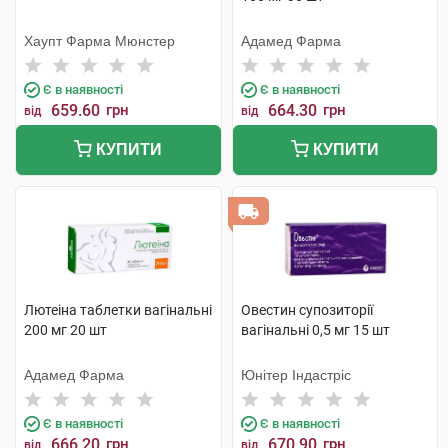
Хаупт Фарма Мюнстер
Адамед Фарма
Є в наявності
Є в наявності
659.60
грн
664.30
грн
від
від
КУПИТИ
КУПИТИ
Лютеіна таблетки вагінальні
Овестин супозиторії
200 мг 20 шт
вагінальні 0,5 мг 15 шт
Адамед Фарма
Юнітер Індастріс
Є в наявності
Є в наявності
666.20
грн
670.90
грн
від
від