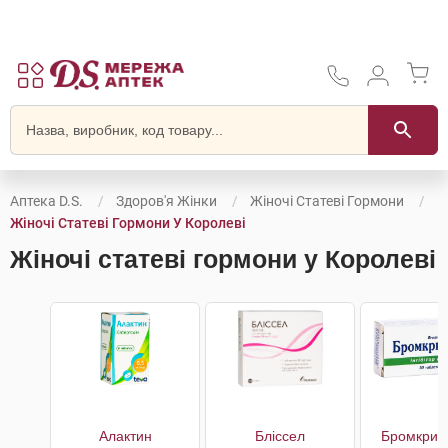
Аптека D.S.
Здоров'я Жінки
Жіночі Статеві Гормони
Жіночі Статеві Гормони У Королеві
Жіночі статеві гормони у Королеві
Алактин
Бліссел
Бромкрип