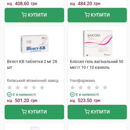
408.60
грн
484.20
грн
від
від
КУПИТИ
КУПИТИ
Вігест КВ таблетки 2 мг 28
Бліссел гель вагінальний 50
шт
мкг/г 10 г 10 канюль
Київський вітамінний завод
Італфармако
Є в наявності
Є в наявності
501.20
грн
523.50
грн
від
від
КУПИТИ
КУПИТИ