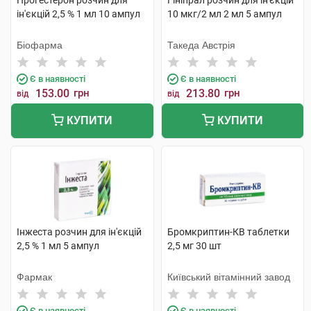
Прогестерон розчин для
Гініпрал розчин для ін'єкцій
ін'єкцій 2,5 % 1 мл 10 ампул
10 мкг/2 мл 2 мл 5 ампул
Біофарма
Такеда Австрія
Є в наявності
Є в наявності
153.00
грн
213.80
грн
від
від
КУПИТИ
КУПИТИ
Інжеста розчин для ін'єкцій
Бромкриптин-КВ таблетки
2,5 % 1 мл 5 ампул
2,5 мг 30 шт
Фармак
Київський вітамінний завод
Є в наявності
Є в наявності