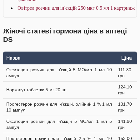
Овітрел розчин для ін'єкцій 250 мкг 0,5 мл 1 картридж
Жіночі статеві гормони ціна в аптеці
DS
Назва
Ціна
Окситоцин розчин для ін'єкцій 5 МО/мл 1 мл 10
111.80
ампул
грн
124.10
Норколут таблетки 5 мг 20 шт
грн
Прогестерон розчин для ін'єкцій, олійний 1 % 1 мл
131.70
10 ампул
грн
Окситоцин розчин для ін'єкцій 5 МО/мл 1 мл 5
141.90
ампул
грн
Прогестерон розчин для ін'єкцій 2,5 % 1 мл 10
153.00