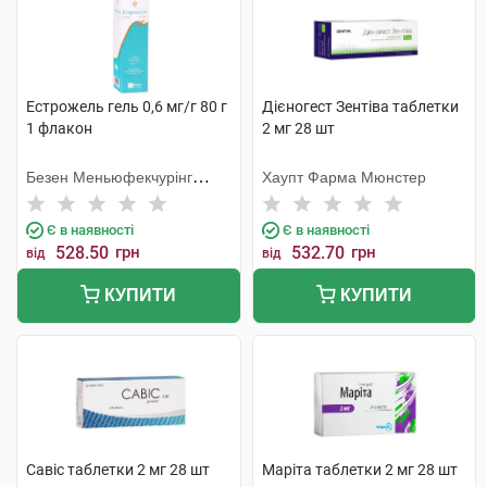
Естрожель гель 0,6 мг/г 80 г
Дієногест Зентіва таблетки
1 флакон
2 мг 28 шт
Безен Меньюфекчурінг
Хаупт Фарма Мюнстер
Белджіум
Є в наявності
Є в наявності
528.50
грн
532.70
грн
від
від
КУПИТИ
КУПИТИ
Савіс таблетки 2 мг 28 шт
Маріта таблетки 2 мг 28 шт