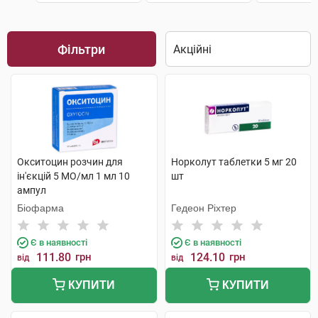
Фільтри
Окситоцин розчин для
Норколут таблетки 5 мг 20
ін'єкцій 5 МО/мл 1 мл 10
шт
ампул
Біофарма
Гедеон Ріхтер
Є в наявності
Є в наявності
111.80
грн
124.10
грн
від
від
КУПИТИ
КУПИТИ