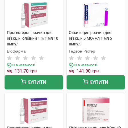
Прогестерон розчин для
Окситоцин розчин для
ін'єкцій, олійний 1 % 1 мл 10
ін'єкцій 5 МО/мл 1 мл 5
ампул
ампул
Біофарма
Гедеон Ріхтер
Є в наявності
Є в наявності
131.70
грн
141.90
грн
від
від
КУПИТИ
КУПИТИ